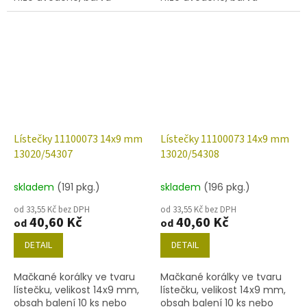
isabela.
isabela s dekorem 27307.
Lístečky 11100073 14x9 mm
Lístečky 11100073 14x9 mm
13020/54307
13020/54308
skladem
(191 pkg.)
skladem
(196 pkg.)
od 33,55 Kč bez DPH
od 33,55 Kč bez DPH
40,60 Kč
40,60 Kč
od
od
DETAIL
DETAIL
Mačkané korálky ve tvaru
Mačkané korálky ve tvaru
lístečku, velikost 14x9 mm,
lístečku, velikost 14x9 mm,
obsah balení 10 ks nebo
obsah balení 10 ks nebo