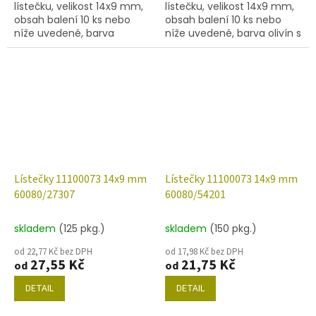
lístečku, velikost 14x9 mm,
lístečku, velikost 14x9 mm,
obsah balení 10 ks nebo
obsah balení 10 ks nebo
níže uvedené, barva
níže uvedené, barva olivín s
chryzolit/mat s dekorem
dekorem 28009.
28701
Lístečky 11100073 14x9 mm
Lístečky 11100073 14x9 mm
60080/27307
60080/54201
skladem
(125 pkg.)
skladem
(150 pkg.)
od 22,77 Kč bez DPH
od 17,98 Kč bez DPH
27,55 Kč
21,75 Kč
od
od
DETAIL
DETAIL