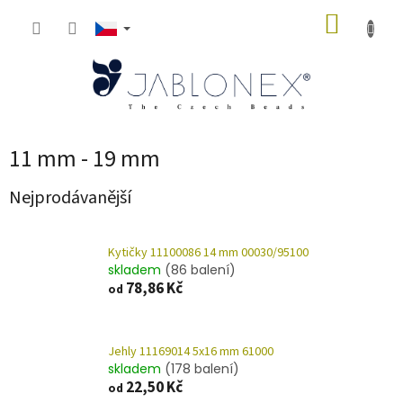
Přejít
NÁKUP
na
obsah
KOŠÍK
11 mm - 19 mm
Nejprodávanější
Kytičky 11100086 14 mm 00030/95100
skladem
(86 balení)
78,86 Kč
od
Jehly 11169014 5x16 mm 61000
skladem
(178 balení)
22,50 Kč
od