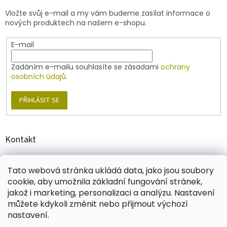
t
v
Vložte svůj e-mail a my vám budeme zasílat informace o
í
k
nových produktech na našem e-shopu.
y
v
E-mail
ý
p
i
Zadáním e-mailu souhlasíte se zásadami
ochrany
s
osobních údajů
.
u
PŘIHLÁSIT SE
Kontakt
shop
@
jablonex.com
Tato webová stránka ukládá data, jako jsou soubory
+420 774 431 432
cookie, aby umožnila základní fungování stránek,
jakož i marketing, personalizaci a analýzu. Nastavení
můžete kdykoli změnit nebo přijmout výchozí
nastavení.