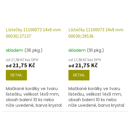
Lístečky 11100073 14x9 mm
Lístečky 11100073 14x9 mm
00030/27137
00030/29536
skladem
(36 pkg.)
skladem
(91 pkg.)
od 17,98 Kč bez DPH
od 17,98 Kč bez DPH
21,75 Kč
21,75 Kč
od
od
DETAIL
DETAIL
Mačkané korálky ve tvaru
Mačkané korálky ve tvaru
lístečku, velikost 14x9 mm,
lístečku, velikost 14x9 mm,
obsah balení 10 ks nebo
obsah balení 10 ks nebo
níže uvedené, barva krystal
níže uvedené, barva krystal
s dekorem 27137.
s dekorem 29536.