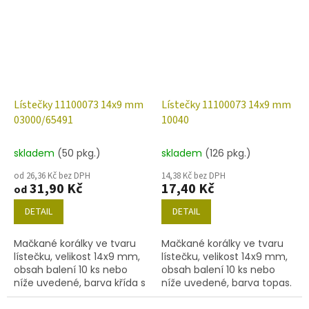
Lístečky 11100073 14x9 mm
Lístečky 11100073 14x9 mm
03000/65491
10040
skladem
(50 pkg.)
skladem
(126 pkg.)
od 26,36 Kč bez DPH
14,38 Kč bez DPH
31,90 Kč
17,40 Kč
od
DETAIL
DETAIL
Mačkané korálky ve tvaru
Mačkané korálky ve tvaru
lístečku, velikost 14x9 mm,
lístečku, velikost 14x9 mm,
obsah balení 10 ks nebo
obsah balení 10 ks nebo
níže uvedené, barva křída s
níže uvedené, barva topas.
dekorem 65491.