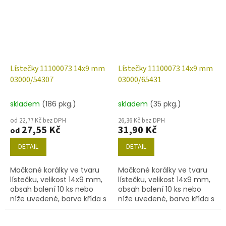
Lístečky 11100073 14x9 mm
Lístečky 11100073 14x9 mm
03000/54307
03000/65431
skladem
(186 pkg.)
skladem
(35 pkg.)
od 22,77 Kč bez DPH
26,36 Kč bez DPH
27,55 Kč
31,90 Kč
od
DETAIL
DETAIL
Mačkané korálky ve tvaru
Mačkané korálky ve tvaru
lístečku, velikost 14x9 mm,
lístečku, velikost 14x9 mm,
obsah balení 10 ks nebo
obsah balení 10 ks nebo
níže uvedené, barva křída s
níže uvedené, barva křída s
měděným zátěrem 54307.
dekorem 65431.