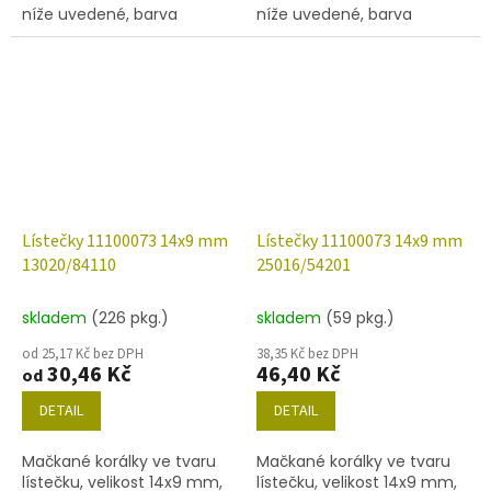
níže uvedené, barva
níže uvedené, barva
isabela s dekorem 54307.
isabela s růžovým zátěrem.
Lístečky 11100073 14x9 mm
Lístečky 11100073 14x9 mm
13020/84110
25016/54201
skladem
(226 pkg.)
skladem
(59 pkg.)
od 25,17 Kč bez DPH
38,35 Kč bez DPH
30,46 Kč
46,40 Kč
od
DETAIL
DETAIL
Mačkané korálky ve tvaru
Mačkané korálky ve tvaru
lístečku, velikost 14x9 mm,
lístečku, velikost 14x9 mm,