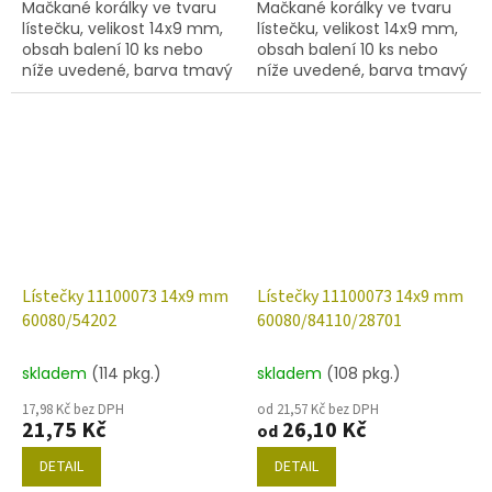
Mačkané korálky ve tvaru
Mačkané korálky ve tvaru
lístečku, velikost 14x9 mm,
lístečku, velikost 14x9 mm,
obsah balení 10 ks nebo
obsah balení 10 ks nebo
níže uvedené, barva tmavý
níže uvedené, barva tmavý
akvamarín s dekorem
akvamarín se stříbrným
27307.
zátěrem 54201.
Lístečky 11100073 14x9 mm
Lístečky 11100073 14x9 mm
60080/54202
60080/84110/28701
skladem
(114 pkg.)
skladem
(108 pkg.)
17,98 Kč bez DPH
od 21,57 Kč bez DPH
21,75 Kč
26,10 Kč
od
DETAIL
DETAIL