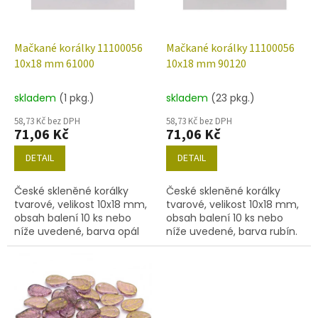
p
r
o
d
Mačkané korálky 11100056
Mačkané korálky 11100056
u
10x18 mm 61000
10x18 mm 90120
k
t
skladem
(1 pkg.)
skladem
(23 pkg.)
ů
58,73 Kč bez DPH
58,73 Kč bez DPH
71,06 Kč
71,06 Kč
DETAIL
DETAIL
České skleněné korálky
České skleněné korálky
tvarové, velikost 10x18 mm,
tvarové, velikost 10x18 mm,
obsah balení 10 ks nebo
obsah balení 10 ks nebo
níže uvedené, barva opál
níže uvedené, barva rubín.
akvamarín.