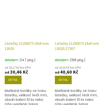
Lístečky 11100073 14x9 mm
Lístečky 11100073 14x9 mm
13020
13020/27307
skladem
(147 pkg.)
skladem
(168 pkg.)
od 25,17 Kč bez DPH
od 33,55 Kč bez DPH
30,46 Kč
40,60 Kč
od
od
DETAIL
DETAIL
Mačkané korálky ve tvaru
Mačkané korálky ve tvaru
lístečku, velikost 14x9 mm,
lístečku, velikost 14x9 mm,
obsah balení 10 ks nebo
obsah balení 10 ks nebo
níže uvedené, barva
níže uvedené, barva