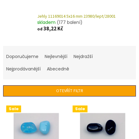
Jehly 11169014 5x16 mm 23980/lept/28001
skladem
(177 balení)
38,22 Kč
od
Ř
a
Doporučujeme
Nejlevnější
Nejdražší
z
e
Nejprodávanější
Abecedně
n
í
p
OTEVŘÍT FILTR
r
o
V
Sale
Sale
d
ý
u
p
k
i
t
s
ů