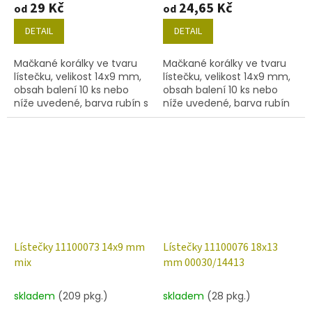
29 Kč
24,65 Kč
od
od
DETAIL
DETAIL
Mačkané korálky ve tvaru
Mačkané korálky ve tvaru
lístečku, velikost 14x9 mm,
lístečku, velikost 14x9 mm,
obsah balení 10 ks nebo
obsah balení 10 ks nebo
níže uvedené, barva rubín s
níže uvedené, barva rubín
dekorem 28701.
se zlatým zátěrem 54202.
Lístečky 11100073 14x9 mm
Lístečky 11100076 18x13
mix
mm 00030/14413
skladem
(209 pkg.)
skladem
(28 pkg.)