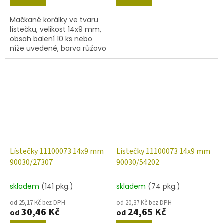
Mačkané korálky ve tvaru
lístečku, velikost 14x9 mm,
obsah balení 10 ks nebo
níže uvedené, barva růžovo
zelené hedvábí.
Lístečky 11100073 14x9 mm
Lístečky 11100073 14x9 mm
90030/27307
90030/54202
skladem
(141 pkg.)
skladem
(74 pkg.)
od 25,17 Kč bez DPH
od 20,37 Kč bez DPH
30,46 Kč
24,65 Kč
od
od