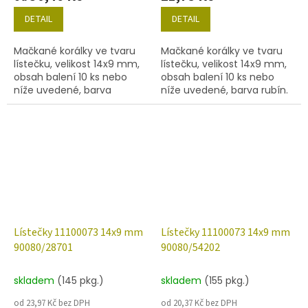
DETAIL
DETAIL
Mačkané korálky ve tvaru
Mačkané korálky ve tvaru
lístečku, velikost 14x9 mm,
lístečku, velikost 14x9 mm,
obsah balení 10 ks nebo
obsah balení 10 ks nebo
níže uvedené, barva
níže uvedené, barva rubín.
hyacint/mat s měděným
zátěrem 54307.
Lístečky 11100073 14x9 mm
Lístečky 11100073 14x9 mm
90080/28701
90080/54202
skladem
(145 pkg.)
skladem
(155 pkg.)
od 23,97 Kč bez DPH
od 20,37 Kč bez DPH