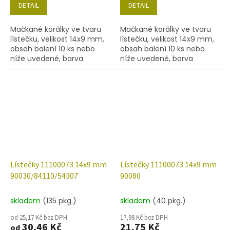
DETAIL
DETAIL
Mačkané korálky ve tvaru
Mačkané korálky ve tvaru
lístečku, velikost 14x9 mm,
lístečku, velikost 14x9 mm,
obsah balení 10 ks nebo
obsah balení 10 ks nebo
níže uvedené, barva
níže uvedené, barva
hyacint s dekorem 27307.
hyacint se zlatým zátěrem
54202
Lístečky 11100073 14x9 mm
Lístečky 11100073 14x9 mm
90030/84110/54307
90080
skladem
(135 pkg.)
skladem
(40 pkg.)
od 25,17 Kč bez DPH
17,98 Kč bez DPH
30,46 Kč
21,75 Kč
od