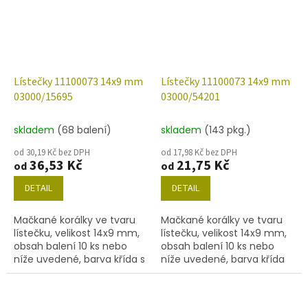
Lístečky 11100073 14x9 mm
Lístečky 11100073 14x9 mm
03000/15695
03000/54201
skladem
(68 balení)
skladem
(143 pkg.)
od 30,19 Kč bez DPH
od 17,98 Kč bez DPH
36,53 Kč
21,75 Kč
od
od
DETAIL
DETAIL
Mačkané korálky ve tvaru
Mačkané korálky ve tvaru
lístečku, velikost 14x9 mm,
lístečku, velikost 14x9 mm,
obsah balení 10 ks nebo
obsah balení 10 ks nebo
níže uvedené, barva křída s
níže uvedené, barva křída
dekorem 15695.
se stříbrným zátěrem
54201.