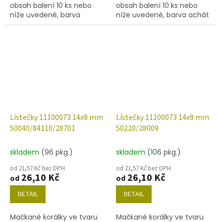
obsah balení 10 ks nebo
obsah balení 10 ks nebo
níže uvedené, barva
níže uvedené, barva achát
isabela/mat.
se stříbrným zátěrem
54201.
Lístečky 11100073 14x9 mm
Lístečky 11100073 14x9 mm
50040/84110/28701
50220/28009
skladem
(96 pkg.)
skladem
(106 pkg.)
od 21,57 Kč bez DPH
od 21,57 Kč bez DPH
26,10 Kč
26,10 Kč
od
od
DETAIL
DETAIL
Mačkané korálky ve tvaru
Mačkané korálky ve tvaru