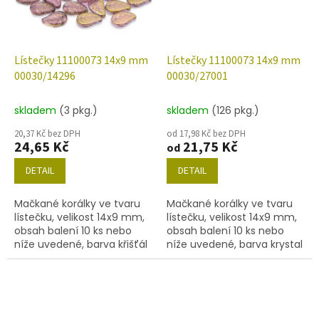
Lístečky 11100073 14x9 mm
Lístečky 11100073 14x9 mm
00030/14296
00030/27001
skladem
(3 pkg.)
skladem
(126 pkg.)
20,37 Kč bez DPH
od 17,98 Kč bez DPH
24,65 Kč
21,75 Kč
od
DETAIL
DETAIL
Mačkané korálky ve tvaru
Mačkané korálky ve tvaru
lístečku, velikost 14x9 mm,
lístečku, velikost 14x9 mm,
obsah balení 10 ks nebo
obsah balení 10 ks nebo
níže uvedené, barva křišťál
níže uvedené, barva krystal
s fialovým polodekorem
s dekorem 27001.
14296.