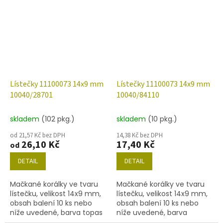
Lístečky 11100073 14x9 mm
Lístečky 11100073 14x9 mm
10040/28701
10040/84110
skladem
(102 pkg.)
skladem
(10 pkg.)
od 21,57 Kč bez DPH
14,38 Kč bez DPH
26,10 Kč
17,40 Kč
od
DETAIL
DETAIL
Mačkané korálky ve tvaru
Mačkané korálky ve tvaru
lístečku, velikost 14x9 mm,
lístečku, velikost 14x9 mm,
obsah balení 10 ks nebo
obsah balení 10 ks nebo
níže uvedené, barva topas
níže uvedené, barva
s dekorem 28701.
topas/mat.