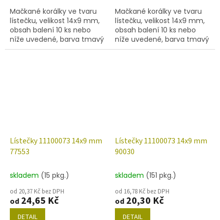
Mačkané korálky ve tvaru
Mačkané korálky ve tvaru
lístečku, velikost 14x9 mm,
lístečku, velikost 14x9 mm,
obsah balení 10 ks nebo
obsah balení 10 ks nebo
níže uvedené, barva tmavý
níže uvedené, barva tmavý
akvamarín se zlatým
akvamarín/mat s dekorem
zátěrem 54202.
28701.
Lístečky 11100073 14x9 mm
Lístečky 11100073 14x9 mm
77553
90030
skladem
(15 pkg.)
skladem
(151 pkg.)
od 20,37 Kč bez DPH
od 16,78 Kč bez DPH
24,65 Kč
20,30 Kč
od
od
DETAIL
DETAIL