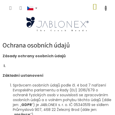
Přejít
NÁKUP
na
obsah
KOŠÍK
Ochrana osobních údajů
Zásady ochrany osobních údajů
I.
Základní ustanovení
Správcem osobních údajů podle čl. 4 bod 7 nařízení
Evropského parlamentu a Rady (EU) 2016/679 o
ochraně fyzických osob v souvislosti se zpracováním
osobních údajů a o volném pohybu těchto údajů (dále
jen: „
GDPR
”) je JABLONEX s. r. o. IČ 05340519 se sídlem
Průmyslová 907, 468 22 Železný Brod (dále jen:
„
správce
“).