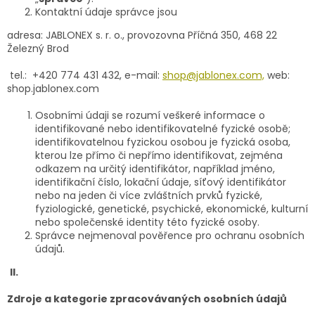
Kontaktní údaje správce jsou
adresa: JABLONEX s. r. o., provozovna Příčná 350, 468 22
Železný Brod
tel.: +420 774 431 432, e-mail:
shop@jablonex.com,
web:
shop.jablonex.com
Osobními údaji se rozumí veškeré informace o
identifikované nebo identifikovatelné fyzické osobě;
identifikovatelnou fyzickou osobou je fyzická osoba,
kterou lze přímo či nepřímo identifikovat, zejména
odkazem na určitý identifikátor, například jméno,
identifikační číslo, lokační údaje, síťový identifikátor
nebo na jeden či více zvláštních prvků fyzické,
fyziologické, genetické, psychické, ekonomické, kulturní
nebo společenské identity této fyzické osoby.
Správce nejmenoval pověřence pro ochranu osobních
údajů.
II.
Zdroje a kategorie zpracovávaných osobních údajů