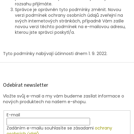
rozsahu přijímáte.
Správce je oprávněn tyto podmínky změnit. Novou
verzi podmínek ochrany osobních údajů zveřejní na
svých internetových stránkách, případně Vám zašle
novou verzi těchto podmínek na e-mailovou adresu,
kterou jste správci poskytl/a.
Tyto podmínky nabývají účinnosti dnem 1. 9. 2022.
Z
á
p
a
Odebírat newsletter
t
Vložte svůj e-mail a my vám budeme zasílat informace o
í
nových produktech na našem e-shopu.
E-mail
Zadáním e-mailu souhlasíte se zásadami
ochrany
osobních údajů
.