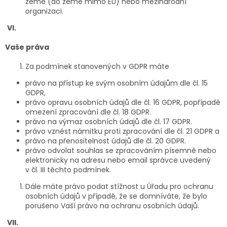
země (do země mimo EU) nebo mezinárodní
organizaci.
VI.
Vaše práva
Za podmínek stanovených v GDPR máte
právo na přístup ke svým osobním údajům dle čl. 15
GDPR,
právo opravu osobních údajů dle čl. 16 GDPR, popřípadě
omezení zpracování dle čl. 18 GDPR.
právo na výmaz osobních údajů dle čl. 17 GDPR.
právo vznést námitku proti zpracování dle čl. 21 GDPR a
právo na přenositelnost údajů dle čl. 20 GDPR.
právo odvolat souhlas se zpracováním písemně nebo
elektronicky na adresu nebo email správce uvedený
v čl. III těchto podmínek.
Dále máte právo podat stížnost u Úřadu pro ochranu
osobních údajů v případě, že se domníváte, že bylo
porušeno Vaší právo na ochranu osobních údajů.
VII.