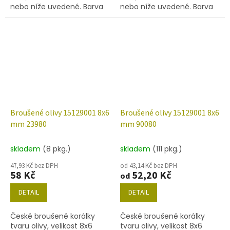
nebo níže uvedené. Barva
nebo níže uvedené. Barva
chrysolit
chrysolit s dekorem 28701
(AB)
Broušené olivy 15129001 8x6
Broušené olivy 15129001 8x6
mm 23980
mm 90080
skladem
(8 pkg.)
skladem
(111 pkg.)
47,93 Kč bez DPH
od 43,14 Kč bez DPH
58 Kč
52,20 Kč
od
DETAIL
DETAIL
České broušené korálky
České broušené korálky
tvaru olivy, velikost 8x6
tvaru olivy, velikost 8x6