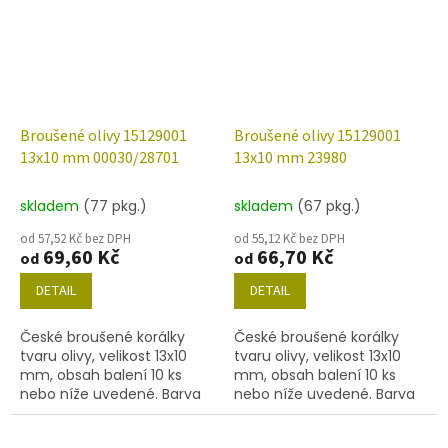
Broušené olivy 15129001
Broušené olivy 15129001
13x10 mm 00030/28701
13x10 mm 23980
skladem
(77 pkg.)
skladem
(67 pkg.)
od 57,52 Kč bez DPH
od 55,12 Kč bez DPH
69,60 Kč
66,70 Kč
od
od
DETAIL
DETAIL
České broušené korálky
České broušené korálky
tvaru olivy, velikost 13x10
tvaru olivy, velikost 13x10
mm, obsah balení 10 ks
mm, obsah balení 10 ks
nebo níže uvedené. Barva
nebo níže uvedené. Barva
křišťál s dekorem 28701
černá
(AB)