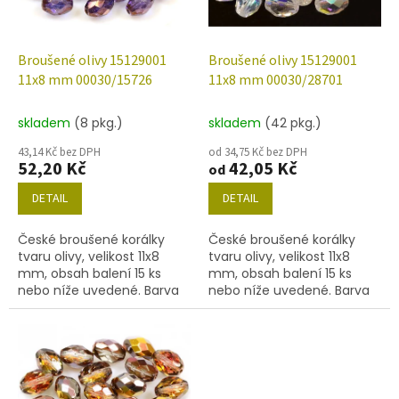
p
r
o
d
Broušené olivy 15129001
Broušené olivy 15129001
u
11x8 mm 00030/15726
11x8 mm 00030/28701
k
t
skladem
(8 pkg.)
skladem
(42 pkg.)
ů
43,14 Kč bez DPH
od 34,75 Kč bez DPH
52,20 Kč
42,05 Kč
od
DETAIL
DETAIL
České broušené korálky
České broušené korálky
tvaru olivy, velikost 11x8
tvaru olivy, velikost 11x8
mm, obsah balení 15 ks
mm, obsah balení 15 ks
nebo níže uvedené. Barva
nebo níže uvedené. Barva
křišťál s úpravou 15726
křišťál s úpravou 28701