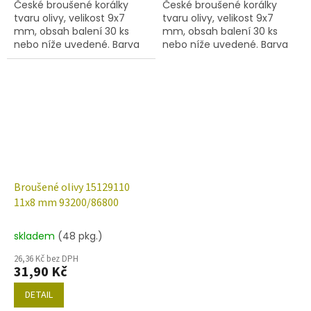
České broušené korálky
České broušené korálky
tvaru olivy, velikost 9x7
tvaru olivy, velikost 9x7
mm, obsah balení 30 ks
mm, obsah balení 30 ks
nebo níže uvedené. Barva
nebo níže uvedené. Barva
křišťál s dekorem 27137
křišťál s dekorem 28701
(AB)
Broušené olivy 15129110
11x8 mm 93200/86800
skladem
(48 pkg.)
26,36 Kč bez DPH
31,90 Kč
DETAIL