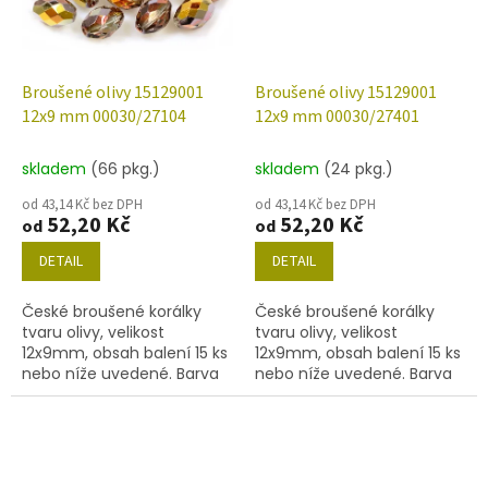
Broušené olivy 15129001
Broušené olivy 15129001
12x9 mm 00030/27104
12x9 mm 00030/27401
skladem
(66 pkg.)
skladem
(24 pkg.)
od 43,14 Kč bez DPH
od 43,14 Kč bez DPH
52,20 Kč
52,20 Kč
od
od
DETAIL
DETAIL
České broušené korálky
České broušené korálky
tvaru olivy, velikost
tvaru olivy, velikost
12x9mm, obsah balení 15 ks
12x9mm, obsah balení 15 ks
nebo níže uvedené. Barva
nebo níže uvedené. Barva
křišťál s dekorem 27104
křišťál s dekorem 27401