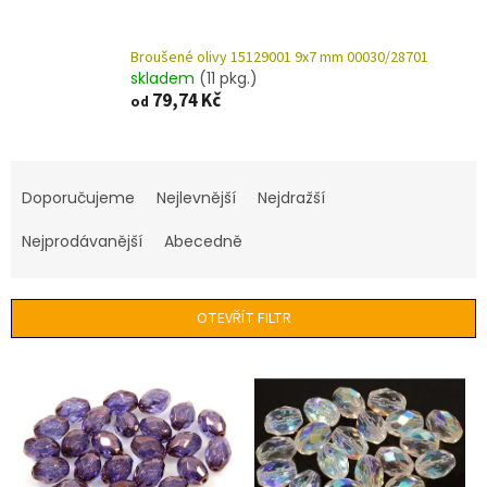
Broušené olivy 15129001 9x7 mm 00030/28701
skladem
(11 pkg.)
79,74 Kč
od
Ř
a
Doporučujeme
Nejlevnější
Nejdražší
z
e
Nejprodávanější
Abecedně
n
í
p
OTEVŘÍT FILTR
r
o
V
d
ý
u
p
k
i
t
s
ů