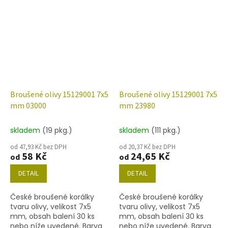
Broušené olivy 15129001 7x5
Broušené olivy 15129001 7x5
mm 03000
mm 23980
skladem
(19 pkg.)
skladem
(111 pkg.)
od 47,93 Kč bez DPH
od 20,37 Kč bez DPH
58 Kč
24,65 Kč
od
od
DETAIL
DETAIL
České broušené korálky
České broušené korálky
tvaru olivy, velikost 7x5
tvaru olivy, velikost 7x5
mm, obsah balení 30 ks
mm, obsah balení 30 ks
nebo níže uvedené. Barva
nebo níže uvedené. Barva