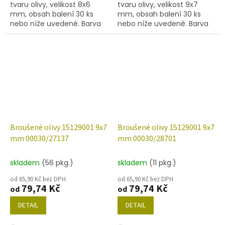
tvaru olivy, velikost 8x6
tvaru olivy, velikost 9x7
mm, obsah balení 30 ks
mm, obsah balení 30 ks
nebo níže uvedené. Barva
nebo níže uvedené. Barva
koralin s dekorem 91434.
křišťál s dekorem 22201
Broušené olivy 15129001 9x7
Broušené olivy 15129001 9x7
mm 00030/27137
mm 00030/28701
skladem
(56 pkg.)
skladem
(11 pkg.)
od 65,90 Kč bez DPH
od 65,90 Kč bez DPH
79,74 Kč
79,74 Kč
od
od
DETAIL
DETAIL