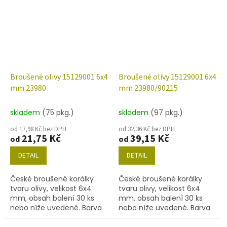
Broušené olivy 15129001 6x4
Broušené olivy 15129001 6x4
mm 23980
mm 23980/90215
skladem
(75 pkg.)
skladem
(97 pkg.)
od 17,98 Kč bez DPH
od 32,36 Kč bez DPH
21,75 Kč
39,15 Kč
od
od
DETAIL
DETAIL
České broušené korálky
České broušené korálky
tvaru olivy, velikost 6x4
tvaru olivy, velikost 6x4
mm, obsah balení 30 ks
mm, obsah balení 30 ks
nebo níže uvedené. Barva
nebo níže uvedené. Barva
černá
černá s úpravou 90215