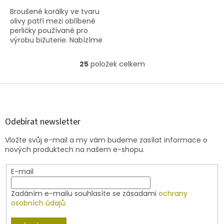
Broušené korálky ve tvaru
olivy patří mezi oblíbené
perličky používané pro
výrobu bižuterie. Nabízíme
olivky ve velikostí 11x8 mm v
červené barvě s
25
položek celkem
O
travertinem. Obsah balení
v
5...
l
Z
á
á
d
p
a
a
Odebírat newsletter
c
t
í
Vložte svůj e-mail a my vám budeme zasílat informace o
í
p
nových produktech na našem e-shopu.
r
v
E-mail
k
y
v
Zadáním e-mailu souhlasíte se zásadami
ochrany
ý
osobních údajů
.
p
i