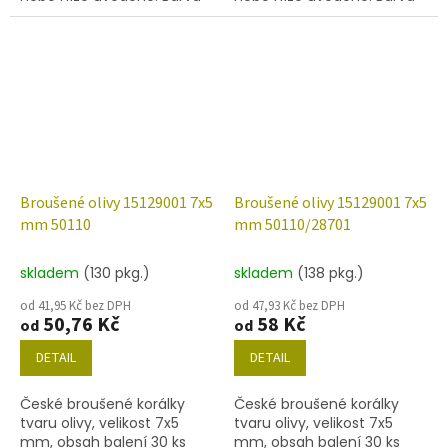
křídově bílá
černá
Broušené olivy 15129001 7x5
Broušené olivy 15129001 7x5
mm 50110
mm 50110/28701
skladem
(130 pkg.)
skladem
(138 pkg.)
od 41,95 Kč bez DPH
od 47,93 Kč bez DPH
50,76 Kč
58 Kč
od
od
DETAIL
DETAIL
České broušené korálky
České broušené korálky
tvaru olivy, velikost 7x5
tvaru olivy, velikost 7x5
mm, obsah balení 30 ks
mm, obsah balení 30 ks