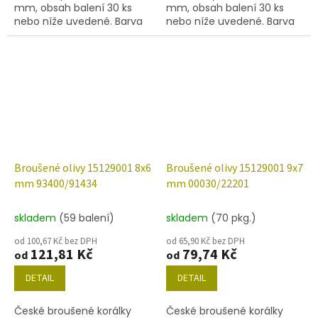
mm, obsah balení 30 ks
mm, obsah balení 30 ks
nebo níže uvedené. Barva
nebo níže uvedené. Barva
černá
rubín
Broušené olivy 15129001 8x6
Broušené olivy 15129001 9x7
mm 93400/91434
mm 00030/22201
skladem
(59 balení)
skladem
(70 pkg.)
od 100,67 Kč bez DPH
od 65,90 Kč bez DPH
121,81 Kč
79,74 Kč
od
od
DETAIL
DETAIL
České broušené korálky
České broušené korálky