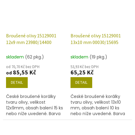
Broušené olivy 15129001
Broušené olivy 15129001
12x9 mm 23980/14400
13x10 mm 00030/15695
skladem
(62 pkg.)
skladem
(19 pkg.)
od 70,70 Kč bez DPH
53,93 Kč bez DPH
85,55 Kč
65,25 Kč
od
DETAIL
DETAIL
České broušené korálky
České broušené korálky
tvaru olivy, velikost
tvaru olivy, velikost 13x10
12x9mm, obsah balení 15 ks
mm, obsah balení 10 ks
nebo níže uvedené. Barva
nebo níže uvedené. Barva
hematit
křišťál s povrchovou
úpravou 15695