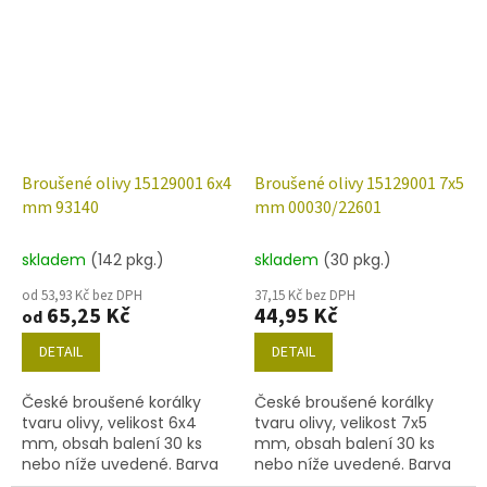
(zlato)
Broušené olivy 15129001 6x4
Broušené olivy 15129001 7x5
mm 93140
mm 00030/22601
skladem
(142 pkg.)
skladem
(30 pkg.)
od 53,93 Kč bez DPH
37,15 Kč bez DPH
65,25 Kč
44,95 Kč
od
DETAIL
DETAIL
České broušené korálky
České broušené korálky
tvaru olivy, velikost 6x4
tvaru olivy, velikost 7x5
mm, obsah balení 30 ks
mm, obsah balení 30 ks
nebo níže uvedené. Barva
nebo níže uvedené. Barva
korál
křišťál s dekorem 22601