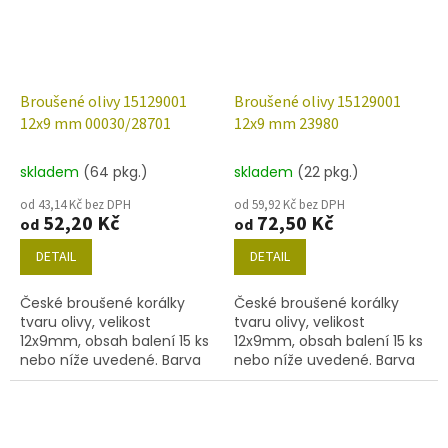
Broušené olivy 15129001
Broušené olivy 15129001
12x9 mm 00030/28701
12x9 mm 23980
skladem
(64 pkg.)
skladem
(22 pkg.)
od 43,14 Kč bez DPH
od 59,92 Kč bez DPH
52,20 Kč
72,50 Kč
od
od
DETAIL
DETAIL
České broušené korálky
České broušené korálky
tvaru olivy, velikost
tvaru olivy, velikost
12x9mm, obsah balení 15 ks
12x9mm, obsah balení 15 ks
nebo níže uvedené. Barva
nebo níže uvedené. Barva
křišťál s dekorem 28701
černá
(AB)