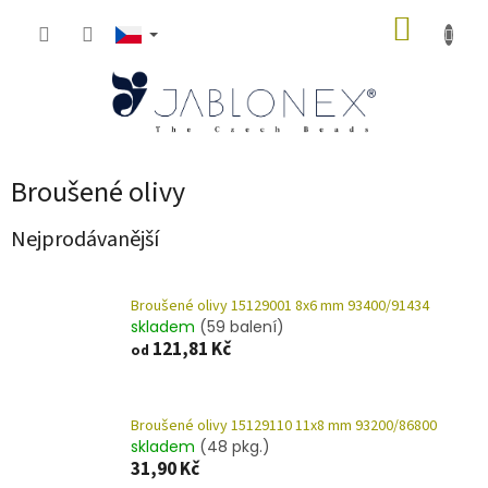
Přejít
NÁKUP
na
obsah
KOŠÍK
Broušené olivy
Nejprodávanější
Broušené olivy 15129001 8x6 mm 93400/91434
skladem
(59 balení)
121,81 Kč
od
Broušené olivy 15129110 11x8 mm 93200/86800
skladem
(48 pkg.)
31,90 Kč