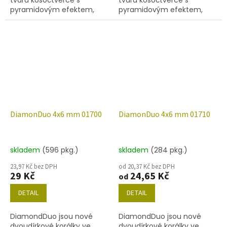
pyramidovým efektem,
pyramidovým efektem,
velikost 4x6 mm, obsah
velikost 4x6 mm, obsah
balení 20 ks nebo níže
balení 20 ks nebo níže
uvedené. Barva alabastr s
uvedené. Barva alabastr s
dekorem 01620.
dekorem 01670.
DiamonDuo 4x6 mm 01700
DiamonDuo 4x6 mm 01710
skladem
(596 pkg.)
skladem
(284 pkg.)
23,97 Kč bez DPH
od 20,37 Kč bez DPH
29 Kč
24,65 Kč
od
DETAIL
DETAIL
DiamondDuo jsou nové
DiamondDuo jsou nové
dvoudírkové korálky ve
dvoudírkové korálky ve