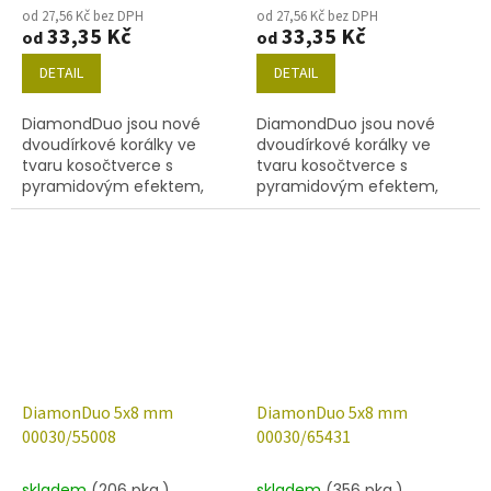
od 27,56 Kč bez DPH
od 27,56 Kč bez DPH
33,35 Kč
33,35 Kč
od
od
DETAIL
DETAIL
DiamondDuo jsou nové
DiamondDuo jsou nové
dvoudírkové korálky ve
dvoudírkové korálky ve
tvaru kosočtverce s
tvaru kosočtverce s
pyramidovým efektem,
pyramidovým efektem,
velikost 5x8 mm, obsah
velikost 5x8 mm, obsah
balení 20 ks nebo níže
balení 20 ks nebo níže
uvedené. Barva křišťál s
uvedené. Barva křišťál s
dekorem 55006.
dekorem 55007.
DiamonDuo 5x8 mm
DiamonDuo 5x8 mm
00030/55008
00030/65431
skladem
(206 pkg.)
skladem
(356 pkg.)