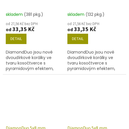
skladem
(381 pkg.)
skladem
(132 pkg.)
od 27,56 Kč bez DPH
od 27,56 Kč bez DPH
33,35 Kč
33,35 Kč
od
od
DETAIL
DETAIL
DiamondDuo jsou nové
DiamondDuo jsou nové
dvoudírkové korálky ve
dvoudírkové korálky ve
tvaru kosočtverce s
tvaru kosočtverce s
pyramidovým efektem,
pyramidovým efektem,
velikost 5x8 mm, obsah
velikost 5x8 mm, obsah
balení 20 ks nebo níže
balení 20 ks nebo níže
uvedené. Barva
uvedené. Barva
02010/01700.
00030/01750.
DiamonDuo 5x8 mm
DiamonDuo 5x8 mm