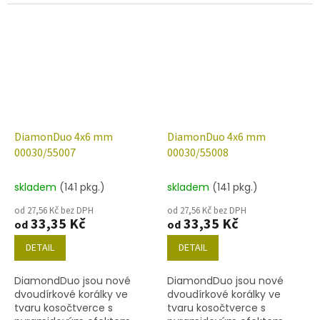
velikost 4x6 mm, obsah
velikost 4x6 mm, obsah
balení 20 ks nebo níže
balení 20 ks nebo níže
uvedené. Barva křišťál s
uvedené. Barva křišťál s
dekorem 55003.
dekorem 55005.
DiamonDuo 4x6 mm
DiamonDuo 4x6 mm
00030/55007
00030/55008
skladem
(141 pkg.)
skladem
(141 pkg.)
od 27,56 Kč bez DPH
od 27,56 Kč bez DPH
33,35 Kč
33,35 Kč
od
od
DETAIL
DETAIL
DiamondDuo jsou nové
DiamondDuo jsou nové
dvoudírkové korálky ve
dvoudírkové korálky ve
tvaru kosočtverce s
tvaru kosočtverce s