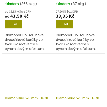
skladem
(366 pkg.)
skladem
(87 pkg.)
od 35,95 Kč bez DPH
27,56 Kč bez DPH
43,50 Kč
33,35 Kč
od
DETAIL
DETAIL
DiamondDuo jsou nové
DiamondDuo jsou nové
dvoudírkové korálky ve
dvoudírkové korálky ve
tvaru kosočtverce s
tvaru kosočtverce s
pyramidovým efektem,
pyramidovým efektem,
velikost 5x8 mm, obsah
velikost 5x8 mm, obsah
balení 20 ks nebo níže
balení 20 ks nebo níže
uvedené. Barva
uvedené. Barva
00030/95000.
00030/98532.
DiamonDuo 5x8 mm 01620
DiamonDuo 5x8 mm 01670