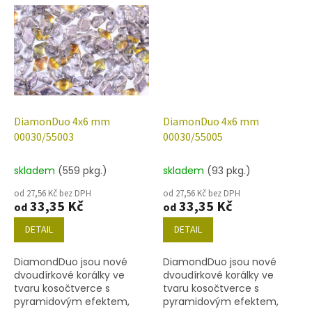
balení 20 ks nebo níže
balení 20 ks nebo níže
uvedené. Barva křišťál s
uvedené. Barva
dekorem 15726.
00030/26400.
DiamonDuo 4x6 mm
DiamonDuo 4x6 mm
00030/55003
00030/55005
skladem
(559 pkg.)
skladem
(93 pkg.)
od 27,56 Kč bez DPH
od 27,56 Kč bez DPH
33,35 Kč
33,35 Kč
od
od
DETAIL
DETAIL
DiamondDuo jsou nové
DiamondDuo jsou nové
dvoudírkové korálky ve
dvoudírkové korálky ve
tvaru kosočtverce s
tvaru kosočtverce s
pyramidovým efektem,
pyramidovým efektem,