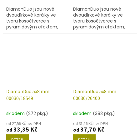
DiamonDuo jsou nové
DiamonDuo jsou nové
dvoudírkové korálky ve
dvoudírkové korálky ve
tvaru kosočtverce s
tvaru kosočtverce s
pyramidovým efektem,
pyramidovým efektem,
velikost 5x8 mm, obsah
velikost 5x8 mm, obsah
balení 20 ks nebo níže
balení 20 ks nebo níže
uvedené. Barva křišťál s
uvedené. Barva křišťál s
dekorem 14257.
dekorem 15726.
DiamonDuo 5x8 mm
DiamonDuo 5x8 mm
00030/18549
00030/26400
skladem
(272 pkg.)
skladem
(383 pkg.)
od 27,56 Kč bez DPH
od 31,16 Kč bez DPH
33,35 Kč
37,70 Kč
od
od
DETAIL
DETAIL