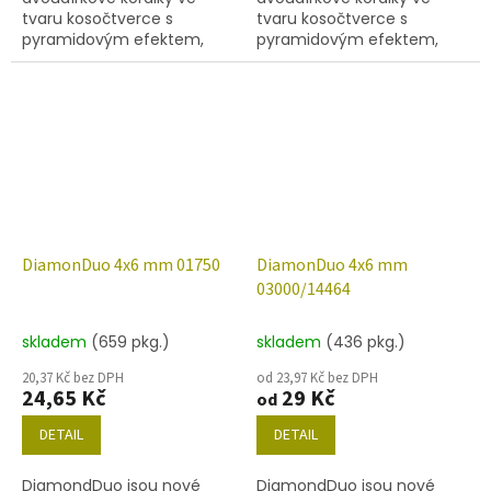
tvaru kosočtverce s
tvaru kosočtverce s
pyramidovým efektem,
pyramidovým efektem,
velikost 4x6 mm, obsah
velikost 4x6 mm, obsah
balení 20 ks nebo níže
balení 20 ks nebo níže
uvedené. Barva
uvedené. Barva alabastr s
00030/01700.
dekorem 01710.
DiamonDuo 4x6 mm 01750
DiamonDuo 4x6 mm
03000/14464
skladem
(659 pkg.)
skladem
(436 pkg.)
20,37 Kč bez DPH
od 23,97 Kč bez DPH
24,65 Kč
29 Kč
od
DETAIL
DETAIL
DiamondDuo jsou nové
DiamondDuo jsou nové