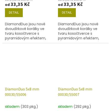
33,35 Kč
33,35 Kč
od
od
DETAIL
DETAIL
DiamondDuo jsou nové
DiamondDuo jsou nové
dvoudírkové korálky ve
dvoudírkové korálky ve
tvaru kosočtverce s
tvaru kosočtverce s
pyramidovým efektem,
pyramidovým efektem,
velikost 5x8 mm, obsah
velikost 5x8 mm, obsah
balení 20 ks nebo níže
balení 20 ks nebo níže
uvedené. Barva křišťál s
uvedené. Barva
dekorem 55002.
00030/55005.
DiamonDuo 5x8 mm
DiamonDuo 5x8 mm
00030/55006
00030/55007
skladem
(303 pkg.)
skladem
(292 pkg.)