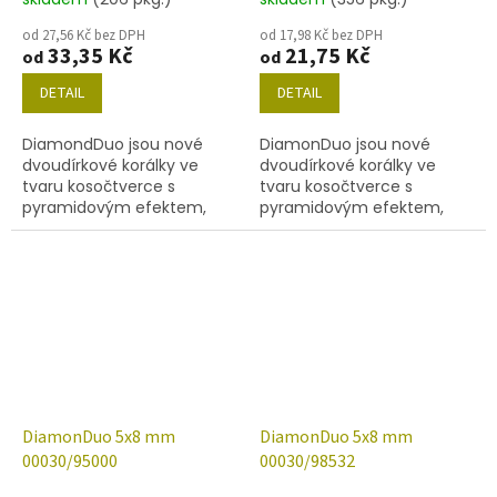
od 27,56 Kč bez DPH
od 17,98 Kč bez DPH
33,35 Kč
21,75 Kč
od
od
DETAIL
DETAIL
DiamondDuo jsou nové
DiamonDuo jsou nové
dvoudírkové korálky ve
dvoudírkové korálky ve
tvaru kosočtverce s
tvaru kosočtverce s
pyramidovým efektem,
pyramidovým efektem,
velikost 5x8 mm, obsah
velikost 5x8 mm, obsah
balení 20 ks nebo níže
balení 20 ks nebo níže
uvedené. Barva křišťál s
uvedené. Barva křišťál s
dekorem 55008.
dekorem 65431.
DiamonDuo 5x8 mm
DiamonDuo 5x8 mm
00030/95000
00030/98532