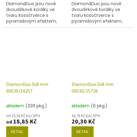
DiamondDuo jsou nové
DiamondDuo jsou nové
dvoudírkové korálky ve
dvoudírkové korálky ve
tvaru kosočtverce s
tvaru kosočtverce s
pyramidovým efektem,
pyramidovým efektem,
velikost 4x6 mm, obsah
velikost 4x6 mm, obsah
balení 20 ks nebo níže
balení 20 ks nebo níže
uvedené. Barva alabastr s
uvedené. Barva alabastr s
dekorem 14494
dekorem 25033.
DiamonDuo 5x8 mm
DiamonDuo 5x8 mm
00030/14257
00030/15726
skladem
(339 pkg.)
skladem
(6 pkg.)
od 15,58 Kč bez DPH
16,78 Kč bez DPH
18,85 Kč
20,30 Kč
od
DETAIL
DETAIL