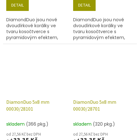
DETAIL
DETAIL
DiamondDuo jsou nové
DiamondDuo jsou nové
dvoudírkové korálky ve
dvoudírkové korálky ve
tvaru kosočtverce s
tvaru kosočtverce s
pyramidovým efektem,
pyramidovým efektem,
velikost 5x8 mm, obsah
velikost 5x8 mm, obsah
balení 20 ks nebo níže
balení 20 ks nebo níže
uvedené. Barva
uvedené. Barva křišťál s
00030/27000.
dekorem 27137.
DiamonDuo 5x8 mm
DiamonDuo 5x8 mm
00030/28101
00030/28701
skladem
(366 pkg.)
skladem
(320 pkg.)
od 27,56 Kč bez DPH
od 27,56 Kč bez DPH