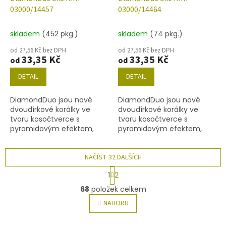
03000/14457
03000/14464
skladem
(452 pkg.)
skladem
(74 pkg.)
od 27,56 Kč bez DPH
od 27,56 Kč bez DPH
33,35 Kč
33,35 Kč
od
od
DETAIL
DETAIL
DiamondDuo jsou nové
DiamondDuo jsou nové
dvoudírkové korálky ve
dvoudírkové korálky ve
tvaru kosočtverce s
tvaru kosočtverce s
pyramidovým efektem,
pyramidovým efektem,
velikost 5x8 mm, obsah
velikost 5x8 mm, obsah
balení 20 ks nebo níže
balení 20 ks nebo níže
uvedené. Barva alabastr s
NAČÍST 32 DALŠÍCH
uvedené. Barva alabastr s
dekorem 14457.
dekorem 14464.
S
1
2
t
O
r
68
položek celkem
v
á
l
NAHORU
n
á
k
o
d