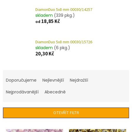
DiamonDuo 5x8 mm 00030/14257
skladem
(339 pkg.)
18,85 Kč
od
DiamonDuo 5x8 mm 00030/15726
skladem
(6 pkg.)
20,30 Kč
Ř
a
Doporučujeme
Nejlevnější
Nejdražší
z
e
Nejprodávanější
Abecedně
n
í
p
OTEVŘÍT FILTR
r
o
V
d