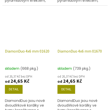
pyramidovým efektem,
pyramidovým efektem,
velikost 4x6 mm, obsah
velikost 4x6 mm, obsah
balení 20 ks nebo níže
balení 20 ks nebo níže
uvedené. Barva křišťál s
uvedené. Barva křišťál s
dekorem 55007.
dekorem 55008.
DiamonDuo 4x6 mm 01620
DiamonDuo 4x6 mm 01670
skladem
(668 pkg.)
skladem
(739 pkg.)
od 20,37 Kč bez DPH
od 20,37 Kč bez DPH
24,65 Kč
24,65 Kč
od
od
DETAIL
DETAIL
DiamondDuo jsou nové
DiamondDuo jsou nové
dvoudírkové korálky ve
dvoudírkové korálky ve
tvaru kosočtverce s
tvaru kosočtverce s