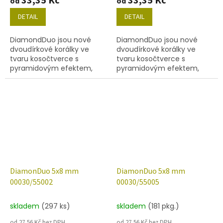
33,35 Kč
33,35 Kč
od
od
DETAIL
DETAIL
DiamondDuo jsou nové
DiamondDuo jsou nové
dvoudírkové korálky ve
dvoudírkové korálky ve
tvaru kosočtverce s
tvaru kosočtverce s
pyramidovým efektem,
pyramidovým efektem,
velikost 5x8 mm, obsah
velikost 5x8 mm, obsah
balení 20 ks nebo níže
balení 20 ks nebo níže
uvedené. Barva křišťál s
uvedené. Barva křišťál s
dekorem 28101...
dekorem 28701 (AB).
DiamonDuo 5x8 mm
DiamonDuo 5x8 mm
00030/55002
00030/55005
skladem
(297 ks)
skladem
(181 pkg.)
od 27,56 Kč bez DPH
od 27,56 Kč bez DPH