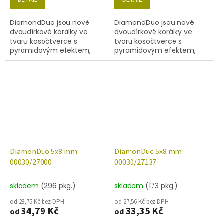
DiamondDuo jsou nové
DiamondDuo jsou nové
dvoudírkové korálky ve
dvoudírkové korálky ve
tvaru kosočtverce s
tvaru kosočtverce s
pyramidovým efektem,
pyramidovým efektem,
velikost 5x8 mm, obsah
velikost 5x8 mm, obsah
balení 20 ks nebo níže
balení 20 ks nebo níže
uvedené. Barva
uvedené. Barva
00030/18549.
00030/26400.
DiamonDuo 5x8 mm
DiamonDuo 5x8 mm
00030/27000
00030/27137
skladem
(296 pkg.)
skladem
(173 pkg.)
od 28,75 Kč bez DPH
od 27,56 Kč bez DPH
34,79 Kč
33,35 Kč
od
od