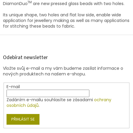
v
a
TM
DiamonDuo
are new pressed glass beads with two holes.
á
c
n
í
Its unique shape, two holes and flat low side, enable wide
í
p
application for jewellery making as well as many applications
r
for stitching these beads to fabric.
v
Z
k
y
á
v
p
ý
a
Odebírat newsletter
p
t
i
Vložte svůj e-mail a my vám budeme zasílat informace o
í
s
nových produktech na našem e-shopu.
u
E-mail
Zadáním e-mailu souhlasíte se zásadami
ochrany
osobních údajů
.
PŘIHLÁSIT SE