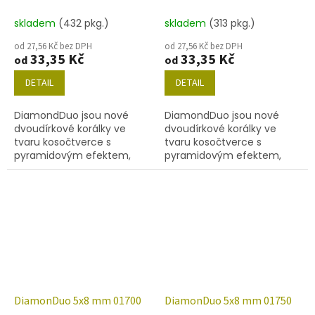
skladem
(432 pkg.)
skladem
(313 pkg.)
od 27,56 Kč bez DPH
od 27,56 Kč bez DPH
33,35 Kč
33,35 Kč
od
od
DETAIL
DETAIL
DiamondDuo jsou nové
DiamondDuo jsou nové
dvoudírkové korálky ve
dvoudírkové korálky ve
tvaru kosočtverce s
tvaru kosočtverce s
pyramidovým efektem,
pyramidovým efektem,
velikost 5x8 mm, obsah
velikost 5x8 mm, obsah
balení 20 ks nebo níže
balení 20 ks nebo níže
uvedené. Barva
uvedené. Barva mix
00030/01620.
metalických barev 01670.
DiamonDuo 5x8 mm 01700
DiamonDuo 5x8 mm 01750