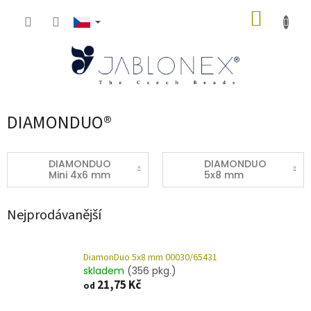
Přejít
NÁKUP
na
obsah
KOŠÍK
DIAMONDUO®
DIAMONDUO
DIAMONDUO
Mini 4x6 mm
5x8 mm
Nejprodávanější
DiamonDuo 5x8 mm 00030/65431
skladem
(356 pkg.)
21,75 Kč
od