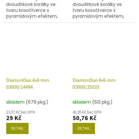
dvoudírkové korálky ve
dvoudírkové korálky ve
tvaru kosočtverce s
tvaru kosočtverce s
pyramidovým efektem,
pyramidovým efektem,
velikost 4x6 mm, obsah
velikost 4x6 mm, obsah
balení 20 ks nebo níže
balení 20 ks nebo níže
uvedené. Barva alabastr s
uvedené. Barva alabastr s
dekorem 01750.
dekorem 14464.
DiamonDuo 4x6 mm
DiamonDuo 4x6 mm
03000/14494
03000/25033
skladem
(679 pkg.)
skladem
(513 pkg.)
23,97 Kč bez DPH
41,95 Kč bez DPH
29 Kč
50,76 Kč
DETAIL
DETAIL