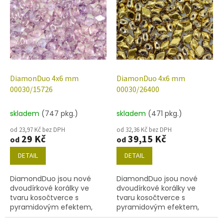
ý
u
p
k
i
t
s
ů
p
r
o
d
DiamonDuo 4x6 mm
DiamonDuo 4x6 mm
u
00030/15726
00030/26400
k
t
skladem
(747 pkg.)
skladem
(471 pkg.)
ů
od 23,97 Kč bez DPH
od 32,36 Kč bez DPH
29 Kč
39,15 Kč
od
od
DETAIL
DETAIL
DiamondDuo jsou nové
DiamondDuo jsou nové
dvoudírkové korálky ve
dvoudírkové korálky ve
tvaru kosočtverce s
tvaru kosočtverce s
pyramidovým efektem,
pyramidovým efektem,
velikost 4x6 mm, obsah
velikost 4x6 mm, obsah