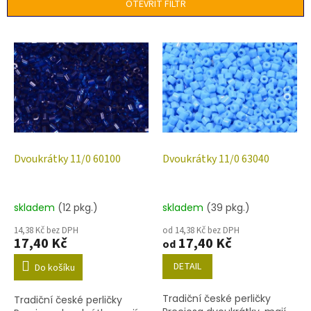
p
OTEVŘÍT FILTR
r
o
V
d
ý
u
p
k
i
t
s
ů
p
r
o
d
Dvoukrátky 11/0 60100
Dvoukrátky 11/0 63040
u
k
t
skladem
(12 pkg.)
skladem
(39 pkg.)
ů
14,38 Kč bez DPH
od 14,38 Kč bez DPH
17,40 Kč
17,40 Kč
od
DETAIL
Do košíku
Tradiční české perličky
Tradiční české perličky