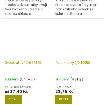
Tradiční české perličky
Tradiční české perličky
Preciosa dvoukrátky, mají
Preciosa dvoukrátky, mají
tvar krátkého válečku s
tvar krátkého válečku s
kulatou dírkou a
kulatou dírkou a
šestihranným povrchem.
šestihranným povrchem.
Barva 60010, velikost 12/0
Barva 63030/60140 velikost
(rozměr 1,7 mm), obsah
12/0 (rozměr 1,7 mm),
balení 20 g...
obsah balení...
Dvoukrátky 12/0 63140
Dvoukrátky 9/0 10050
skladem
(84 pkg.)
skladem
(8 pkg.)
od 14,38 Kč bez DPH
17,98 Kč bez DPH
17,40 Kč
21,75 Kč
od
DETAIL
DETAIL