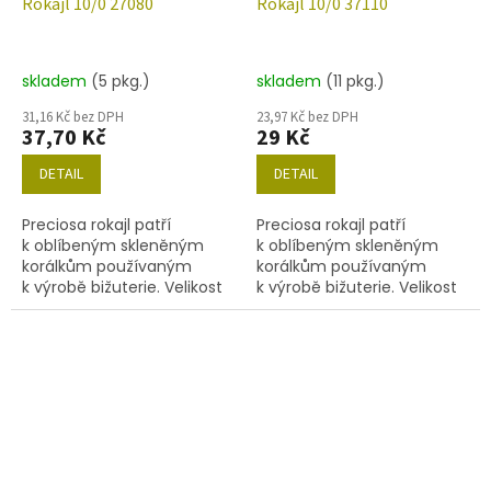
Rokajl 10/0 27080
Rokajl 10/0 37110
skladem
(5 pkg.)
skladem
(11 pkg.)
31,16 Kč bez DPH
23,97 Kč bez DPH
37,70 Kč
29 Kč
DETAIL
DETAIL
Preciosa rokajl patří
Preciosa rokajl patří
k oblíbeným skleněným
k oblíbeným skleněným
korálkům používaným
korálkům používaným
k výrobě bižuterie. Velikost
k výrobě bižuterie. Velikost
10/0 (2,2-2,4 mm), barva
10/0 (2,0-2,4mm), barva
27080, obsah balení 20 g
37110, obsah balení 20 g
(cca 1820 ks) nebo níže
(cca 1820 ks) nebo níže
uvedené.
uvedené.