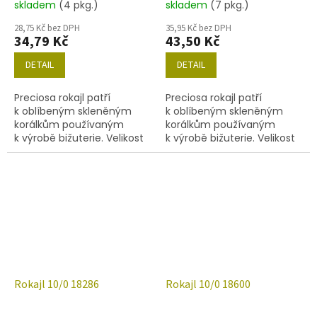
skladem
(4 pkg.)
skladem
(7 pkg.)
28,75 Kč bez DPH
35,95 Kč bez DPH
34,79 Kč
43,50 Kč
DETAIL
DETAIL
Preciosa rokajl patří
Preciosa rokajl patří
k oblíbeným skleněným
k oblíbeným skleněným
korálkům používaným
korálkům používaným
k výrobě bižuterie. Velikost
k výrobě bižuterie. Velikost
10/0 (2,0-2,4mm),barva
10/0 (2,2-2,4 mm), barva
18265, obsah balení 20 g
18275, obsah balení 20 g
(cca 1820 ks) nebo níže
(cca 1820 ks) nebo níže
uvedené.
uvedené.
Rokajl 10/0 18286
Rokajl 10/0 18600