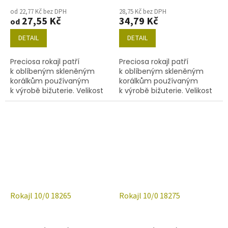
od 22,77 Kč bez DPH
28,75 Kč bez DPH
27,55 Kč
34,79 Kč
od
DETAIL
DETAIL
Preciosa rokajl patří
Preciosa rokajl patří
k oblíbeným skleněným
k oblíbeným skleněným
korálkům používaným
korálkům používaným
k výrobě bižuterie. Velikost
k výrobě bižuterie. Velikost
10/0 (2,0-2,4mm),barva
10/0 (2,0-2,4mm),barva
16165, obsah balení 20 g
18236, obsah balení 20 g
(cca 1820 ks) nebo níže
(cca 1820 ks) nebo níže
uvedené.
uvedené.
Rokajl 10/0 18265
Rokajl 10/0 18275