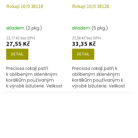
Rokajl 10/0 38118
Rokajl 10/0 38128
skladem
(2 pkg.)
skladem
(5 pkg.)
22,77 Kč bez DPH
27,56 Kč bez DPH
27,55 Kč
33,35 Kč
DETAIL
DETAIL
Preciosa rokajl patří
Preciosa rokajl patří k
k oblíbeným skleněným
oblíbeným skleněným
korálkům používaným
korálkům používaným k
k výrobě bižuterie. Velikost
výrobě bižuterie. Velikost
10/0 (2,2-2,4mm), barva
10/0 (2,2-2,4mm), barva
38118, obsah balení 20 g
38128. obsah balení 20 g
(cca 1820 ks) nebo níže
(cca 1820 ks) nebo níže
uvedené.
uvedené.