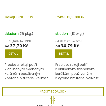
Rokajl 10/0 38319
Rokajl 10/0 38836
skladem
(15 pkg.)
skladem
(13 pkg.)
od 31,16 Kč bez DPH
od 28,75 Kč bez DPH
37,70 Kč
34,79 Kč
od
od
DETAIL
DETAIL
Preciosa rokajl patří
Preciosa rokajl patří
k oblíbeným skleněným
k oblíbeným skleněným
korálkům používaným
korálkům používaným
k výrobě bižuterie. Velikost
k výrobě bižuterie. Velikost
10/0 (2,2-2,4 mm), barva
10/0 (2,2-2,4 mm), barva
38319, obsah balení 20 g
38836, obsah balení 20 g
(cca 1820 ks) nebo níže
NAČÍST 36 DALŠÍCH
(cca 1820 ks) nebo níže
uvedené.
uvedené.
S
1
7
t
O
r