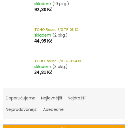
skladem
(19 pkg.)
92,80 Kč
TOHO Round 8/0 TR-08-81
skladem
(2 pkg.)
44,95 Kč
TOHO Round 8/0 TR-08-43D
skladem
(3 pkg.)
34,81 Kč
Ř
a
Doporučujeme
Nejlevnější
Nejdražší
z
e
Nejprodávanější
Abecedně
n
í