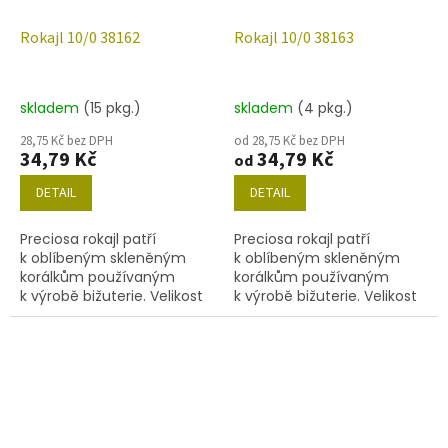
Rokajl 10/0 38162
Rokajl 10/0 38163
skladem
(15 pkg.)
skladem
(4 pkg.)
28,75 Kč bez DPH
od 28,75 Kč bez DPH
34,79 Kč
34,79 Kč
od
DETAIL
DETAIL
Preciosa rokajl patří
Preciosa rokajl patří
k oblíbeným skleněným
k oblíbeným skleněným
korálkům používaným
korálkům používaným
k výrobě bižuterie. Velikost
k výrobě bižuterie. Velikost
10/0 (2,2-2,4mm), barva
10/0 (2,2-2,4 mm), barva
38162, obsah balení 20 g
38163, obsah balení 20 g
(cca 1820 ks) nebo níže
(cca 1820 ks) nebo níže
uvedené.
uvedené.