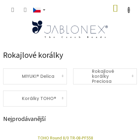
Přejít
NÁKUP
na
obsah
KOŠÍK
Rokajlové korálky
Rokajlové
MIYUKI® Delica
korálky
Preciosa
Korálky TOHO®
Nejprodávanější
TOHO Round 8/0 TR-08-PF558