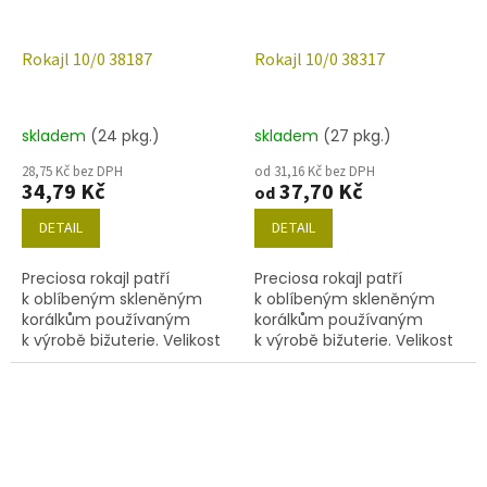
Rokajl 10/0 38187
Rokajl 10/0 38317
skladem
(24 pkg.)
skladem
(27 pkg.)
28,75 Kč bez DPH
od 31,16 Kč bez DPH
34,79 Kč
37,70 Kč
od
DETAIL
DETAIL
Preciosa rokajl patří
Preciosa rokajl patří
k oblíbeným skleněným
k oblíbeným skleněným
korálkům používaným
korálkům používaným
k výrobě bižuterie. Velikost
k výrobě bižuterie. Velikost
10/0 (2,2-2,4mm), barva
10/0 (2,2-2,4 mm), barva
38187, obsah balení 20 g
38317, obsah balení 20 g
(cca 1820 ks) nebo níže
(cca 1820 ks) nebo níže
uvedené.
uvedené.