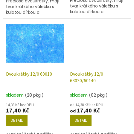
Preciosa dvoukrátky, mají
Preciosa dvoukrátky, mají
tvar krátkého válečku s
tvar krátkého válečku s
kulatou dírkou a
kulatou dírkou a
šestihranným povrchem.
šestihranným povrchem.
Barva 63040, velikost 11/0
Barva 60100, velikost 11/0
(rozměr 1,9 mm), obsah
(rozměr 1,9 mm), obsah
balení 20 g...
balení 20 g...
Dvoukrátky 12/0 60010
Dvoukrátky 12/0
63030/60140
skladem
(28 pkg.)
skladem
(82 pkg.)
14,38 Kč bez DPH
od 14,38 Kč bez DPH
17,40 Kč
17,40 Kč
od
DETAIL
DETAIL