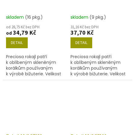
skladem
(16 pkg.)
skladem
(9 pkg.)
od 28,75 Kč bez DPH
31,16 Kč bez DPH
34,79 Kč
37,70 Kč
od
DETAIL
DETAIL
Preciosa rokajl patří
Preciosa rokajl patří
k oblíbeným skleněným
k oblíbeným skleněným
korálkům používaným
korálkům používaným
k výrobě bižuterie. Velikost
k výrobě bižuterie. Velikost
10/0 (2,2-2,4 mm), barva
10/0 (2,2-2,4 mm), barva
26010, obsah balení 20 g
27060, obsah balení 20 g
(cca 1820 ks) nebo níže
(cca 1820 ks) nebo níže
uvedené.
uvedené.