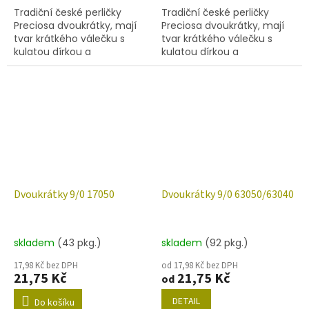
Tradiční české perličky
Tradiční české perličky
Preciosa dvoukrátky, mají
Preciosa dvoukrátky, mají
tvar krátkého válečku s
tvar krátkého válečku s
kulatou dírkou a
kulatou dírkou a
šestihranným povrchem.
šestihranným povrchem.
Barva 63140 velikost 12/0
Barva 10050 velikost 9/0
(rozměr 1,7 mm), obsah
(rozměr 2,4 mm), obsah
balení 20 g...
balení 20 g...
Dvoukrátky 9/0 17050
Dvoukrátky 9/0 63050/63040
skladem
(43 pkg.)
skladem
(92 pkg.)
17,98 Kč bez DPH
od 17,98 Kč bez DPH
21,75 Kč
21,75 Kč
od
DETAIL
Do košíku