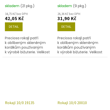
skladem
(21 pkg.)
skladem
(9 pkg.)
34,75 Kč bez DPH
26,36 Kč bez DPH
42,05 Kč
31,90 Kč
DETAIL
DETAIL
Preciosa rokajl patří
Preciosa rokajl patří
k oblíbeným skleněným
k oblíbeným skleněným
korálkům používaným
korálkům používaným
k výrobě bižuterie. Velikost
k výrobě bižuterie. Velikost
10/0 (2,2-2,4mm), barva
10/0 (2,0-2,4mm),barva
18286, obsah balení 20 g
18600, obsah balení 20 g
(cca 1820 ks) nebo níže
(cca 1820 ks) nebo níže
uvedené.
uvedené.
Rokajl 10/0 19135
Rokajl 10/0 20010