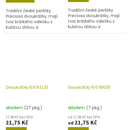
Tradiční české perličky
Tradiční české perličky
Preciosa dvoukrátky, mají
Preciosa dvoukrátky, mají
tvar krátkého válečku s
tvar krátkého válečku s
kulatou dírkou a
kulatou dírkou a
šestihranným povrchem.
šestihranným povrchem.
Barva 63050/63040 velikost
Barva 17050 velikost 9/0
9/0 (rozměr 2,4 mm),
(rozměr 2,2-2,5 mm),
obsah balení 20...
obsah balení 20 g...
Dvoukrátky 9/0 83120
Dvoukrátky 9/0 90030
skladem
(27 pkg.)
skladem
(7 pkg.)
17,98 Kč bez DPH
od 17,98 Kč bez DPH
21,75 Kč
21,75 Kč
od