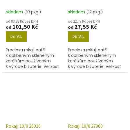
skladem
(10 pkg.)
skladem
(12 pkg.)
od 83,88 Kč bez DPH
od 22,77 Kč bez DPH
101,50 Kč
27,55 Kč
od
od
DETAIL
DETAIL
Preciosa rokajl patří
Preciosa rokajl patří
k oblíbeným skleněným
k oblíbeným skleněným
korálkům používaným
korálkům používaným
k výrobě bižuterie. Velikost
k výrobě bižuterie. Velikost
10/0 (2,0-2,4mm),barva
10/0 (2,2-2,4 mm), barva
19135, obsah balení 20 g
20010, obsah balení 20 g
(cca 1820 ks) nebo níže
(cca 1820 ks) nebo níže
uvedené.
uvedené.
Rokajl 10/0 26010
Rokajl 10/0 27060