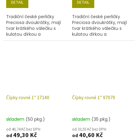
DETAIL
DETAIL
Tradiční české perličky
Tradiční české perličky
Preciosa dvoukrátky, mají
Preciosa dvoukrátky, mají
tvar krátkého válečku s
tvar krátkého válečku s
kulatou dírkou a
kulatou dírkou a
šestihranným povrchem.
šestihranným povrchem.
Barva 83120 velikost 9/0
Barva 90030 velikost 9/0
(rozměr 2,4 mm), obsah
(rozměr 2,4 mm), obsah
balení 20 g...
balení 20 g...
Čípky rovné 1" 17140
Čípky rovné 1" 97070
skladem
(50 pkg.)
skladem
(35 pkg.)
od 40,74 Kč bez DPH
od 33,55 Kč bez DPH
49,30 Kč
40,60 Kč
od
od