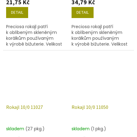
21,75 Kč
34,79 Kč
DETAIL
DETAIL
Preciosa rokajl patří
Preciosa rokajl patří
k oblíbeným skleněným
k oblíbeným skleněným
korálkům používaným
korálkům používaným
k výrobě bižuterie. Velikost
k výrobě bižuterie. Velikost
10/0 (2,2-2,4mm), barva
10/0 (2,2-2,4 mm), barva
02090, obsah balení 20 g
11020, obsah balení 20 g
(cca 1820 ks) nebo níže
(cca 1820 ks) nebo níže
uvedené.
uvedené.
Rokajl 10/0 11027
Rokajl 10/0 11050
skladem
(27 pkg.)
skladem
(1 pkg.)