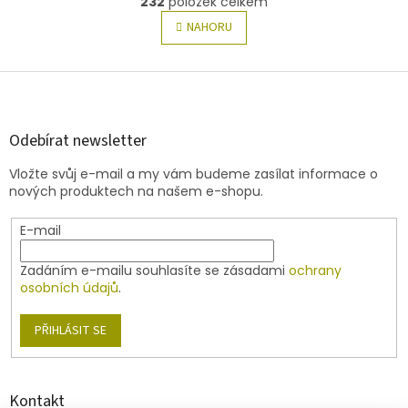
232
položek celkem
v
á
l
NAHORU
n
á
k
o
d
v
Z
a
á
c
á
n
í
p
í
p
a
Odebírat newsletter
r
t
v
Vložte svůj e-mail a my vám budeme zasílat informace o
í
k
nových produktech na našem e-shopu.
y
v
E-mail
ý
p
i
Zadáním e-mailu souhlasíte se zásadami
ochrany
s
osobních údajů
.
u
PŘIHLÁSIT SE
Kontakt