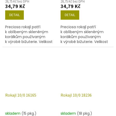
28,75 Kč bez DPH
28,75 Kč bez DPH
34,79 Kč
34,79 Kč
DETAIL
DETAIL
Preciosa rokajl patří
Preciosa rokajl patří
k oblíbeným skleněným
k oblíbeným skleněným
korálkům používaným
korálkům používaným
k výrobě bižuterie. Velikost
k výrobě bižuterie. Velikost
10/0 (2,2-2,4 mm), barva
10/0 (2,2-2,4mm), barva
11027, obsah balení 20 g
11050, obsah balení 20 g
(cca 1820 ks) nebo níže
(cca 1820 ks) nebo níže
uvedené.
uvedené.
Rokajl 10/0 16165
Rokajl 10/0 18236
skladem
(15 pkg.)
skladem
(18 pkg.)