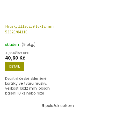
Hrušky 11130259 16x12 mm
53320/84110
skladem
(9 pkg.)
33,55 Kč bez DPH
40,60 Kč
DETAIL
Kvalitní české skleněné
korálky ve tvaru hrušky,
velikost 16x12 mm, obsah
balení 10 ks nebo níže
uvedené. Barva sytá
zelená/mat.
5
položek celkem
O
v