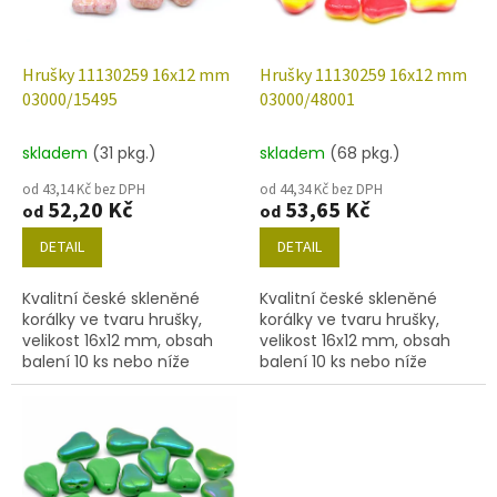
p
r
o
d
Hrušky 11130259 16x12 mm
Hrušky 11130259 16x12 mm
u
03000/15495
03000/48001
k
t
skladem
(31 pkg.)
skladem
(68 pkg.)
ů
od 43,14 Kč bez DPH
od 44,34 Kč bez DPH
52,20 Kč
53,65 Kč
od
od
DETAIL
DETAIL
Kvalitní české skleněné
Kvalitní české skleněné
korálky ve tvaru hrušky,
korálky ve tvaru hrušky,
velikost 16x12 mm, obsah
velikost 16x12 mm, obsah
balení 10 ks nebo níže
balení 10 ks nebo níže
uvedené. Barva křída s
uvedené. Barva křída s
dekorem 15495.
dekorem 48001.