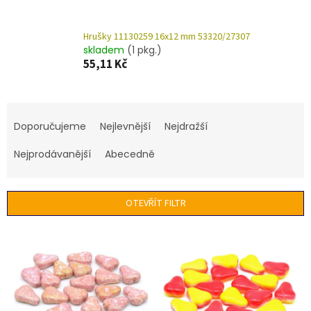
Hrušky 11130259 16x12 mm 53320/27307
skladem
(1 pkg.)
55,11 Kč
Ř
a
Doporučujeme
Nejlevnější
Nejdražší
z
e
Nejprodávanější
Abecedně
n
í
p
OTEVŘÍT FILTR
r
o
V
d
ý
u
p
k
i
t
s
ů