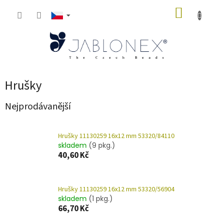
Přejít
NÁKUP
na
obsah
KOŠÍK
Hrušky
Nejprodávanější
Hrušky 11130259 16x12 mm 53320/84110
skladem
(9 pkg.)
40,60 Kč
Hrušky 11130259 16x12 mm 53320/56904
skladem
(1 pkg.)
66,70 Kč