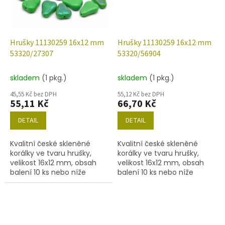
Hrušky 11130259 16x12 mm
Hrušky 11130259 16x12 mm
53320/27307
53320/56904
skladem
(1 pkg.)
skladem
(1 pkg.)
45,55 Kč bez DPH
55,12 Kč bez DPH
55,11 Kč
66,70 Kč
DETAIL
DETAIL
Kvalitní české skleněné
Kvalitní české skleněné
korálky ve tvaru hrušky,
korálky ve tvaru hrušky,
velikost 16x12 mm, obsah
velikost 16x12 mm, obsah
balení 10 ks nebo níže
balení 10 ks nebo níže
uvedené. Barva sytá zelená
uvedené. Barva sytá zelená
s dekorem 27307.
s dekorem 56904.