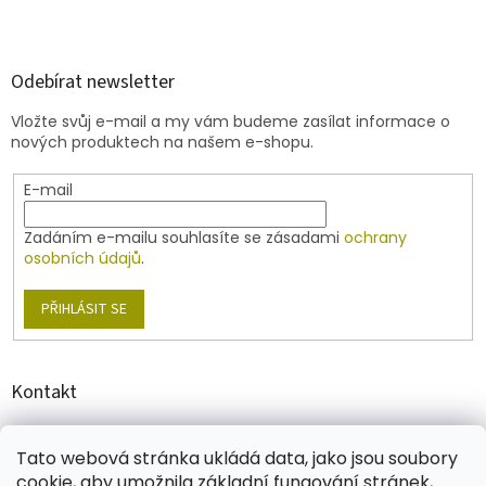
l
Z
á
á
d
p
a
a
Odebírat newsletter
c
t
í
Vložte svůj e-mail a my vám budeme zasílat informace o
í
p
nových produktech na našem e-shopu.
r
v
E-mail
k
y
v
Zadáním e-mailu souhlasíte se zásadami
ochrany
ý
osobních údajů
.
p
i
PŘIHLÁSIT SE
s
u
Kontakt
shop
@
jablonex.com
Tato webová stránka ukládá data, jako jsou soubory
+420 774 431 432
cookie, aby umožnila základní fungování stránek,