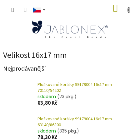
Přejít
NÁKUP
na
obsah
KOŠÍK
Velikost 16x17 mm
Nejprodávanější
Ploškované korálky 99179004 16x17 mm
70110/54202
skladem
(23 pkg.)
63,80 Kč
Ploškované korálky 99179004 16x17 mm
63140/86800
skladem
(335 pkg.)
78,30 Kč