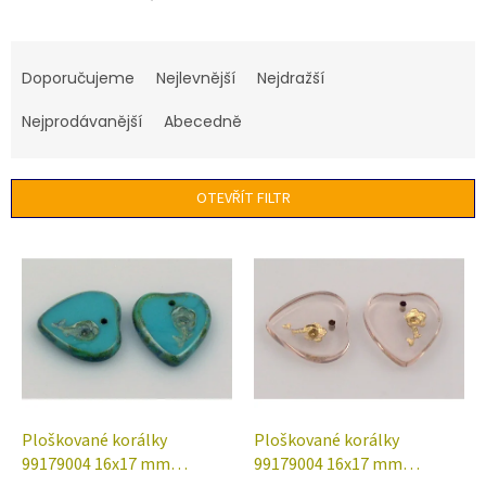
Ř
a
Doporučujeme
Nejlevnější
Nejdražší
z
e
Nejprodávanější
Abecedně
n
í
p
OTEVŘÍT FILTR
r
o
V
d
ý
u
p
k
i
t
s
ů
p
r
o
d
Ploškované korálky
Ploškované korálky
u
99179004 16x17 mm
99179004 16x17 mm