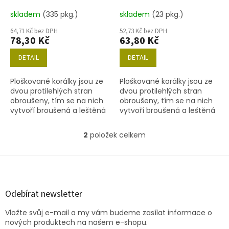
k
63140/86800
70110/54202
t
skladem
(335 pkg.)
skladem
(23 pkg.)
ů
64,71 Kč bez DPH
52,73 Kč bez DPH
78,30 Kč
63,80 Kč
DETAIL
DETAIL
Ploškované korálky jsou ze
Ploškované korálky jsou ze
dvou protilehlých stran
dvou protilehlých stran
obroušeny, tím se na nich
obroušeny, tím se na nich
vytvoří broušená a leštěná
vytvoří broušená a leštěná
ploška, která vynikne
ploška, která vynikne
zejména v kombinaci s
zejména v kombinaci s
2
položek celkem
O
povrchovou úpravou.
povrchovou úpravou.
v
Velikost...
Velikost...
l
Z
á
á
d
p
a
a
Odebírat newsletter
c
t
í
Vložte svůj e-mail a my vám budeme zasílat informace o
í
p
nových produktech na našem e-shopu.
r