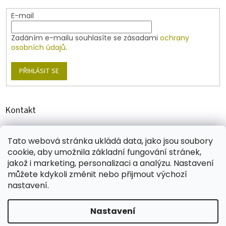
v
E-mail
k
y
v
Zadáním e-mailu souhlasíte se zásadami
ochrany
ý
osobních údajů
.
p
i
PŘIHLÁSIT SE
s
u
Kontakt
shop
@
jablonex.com
Tato webová stránka ukládá data, jako jsou soubory
+420 774 431 432
cookie, aby umožnila základní fungování stránek,
jakož i marketing, personalizaci a analýzu. Nastavení
můžete kdykoli změnit nebo přijmout výchozí
nastavení.
Vytvořil Shoptet
Nastavení