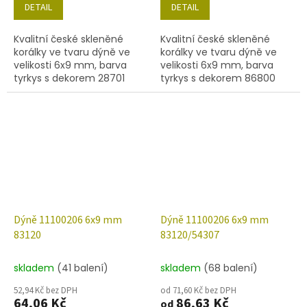
DETAIL
DETAIL
Kvalitní české skleněné
Kvalitní české skleněné
korálky ve tvaru dýně ve
korálky ve tvaru dýně ve
velikosti 6x9 mm, barva
velikosti 6x9 mm, barva
tyrkys s dekorem 28701
tyrkys s dekorem 86800
(AB). Obsah balení 30 ks
(travertin). Obsah balení
nebo níže uvedené.
30 ks nebo níže uvedené.
Dýně 11100206 6x9 mm
Dýně 11100206 6x9 mm
83120
83120/54307
skladem
(41 balení)
skladem
(68 balení)
52,94 Kč bez DPH
od 71,60 Kč bez DPH
64,06 Kč
86,63 Kč
od