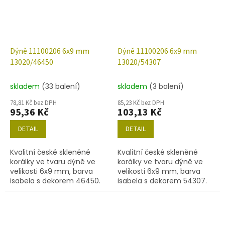
Dýně 11100206 6x9 mm
Dýně 11100206 6x9 mm
13020/46450
13020/54307
skladem
(33 balení)
skladem
(3 balení)
78,81 Kč bez DPH
85,23 Kč bez DPH
95,36 Kč
103,13 Kč
DETAIL
DETAIL
Kvalitní české skleněné
Kvalitní české skleněné
korálky ve tvaru dýně ve
korálky ve tvaru dýně ve
velikosti 6x9 mm, barva
velikosti 6x9 mm, barva
isabela s dekorem 46450.
isabela s dekorem 54307.
Obsah balení 30 ks nebo
Obsah balení 30 ks nebo
níže uvedené.
níže uvedené.