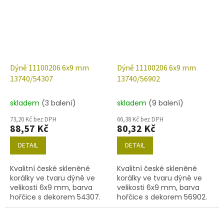
Dýně 11100206 6x9 mm
Dýně 11100206 6x9 mm
13740/54307
13740/56902
skladem
(3 balení)
skladem
(9 balení)
73,20 Kč bez DPH
66,38 Kč bez DPH
88,57 Kč
80,32 Kč
DETAIL
DETAIL
Kvalitní české skleněné
Kvalitní české skleněné
korálky ve tvaru dýně ve
korálky ve tvaru dýně ve
velikosti 6x9 mm, barva
velikosti 6x9 mm, barva
hořčice s dekorem 54307.
hořčice s dekorem 56902.
Obsah balení 30 ks nebo
Obsah balení 30 ks nebo
níže uvedené.
níže uvedené.