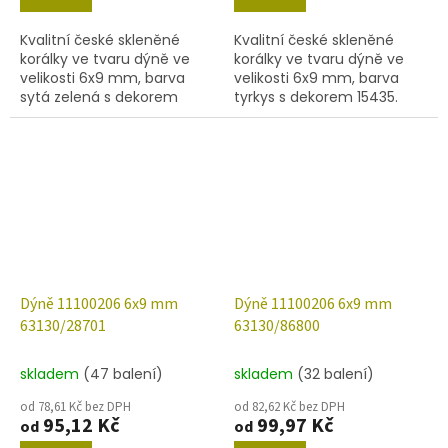
Kvalitní české skleněné
Kvalitní české skleněné
korálky ve tvaru dýně ve
korálky ve tvaru dýně ve
velikosti 6x9 mm, barva
velikosti 6x9 mm, barva
sytá zelená s dekorem
tyrkys s dekorem 15435.
54307. Obsah balení 30 ks
Obsah balení 30 ks nebo
nebo níže uvedené.
níže uvedené.
Dýně 11100206 6x9 mm
Dýně 11100206 6x9 mm
63130/28701
63130/86800
skladem
(47 balení)
skladem
(32 balení)
od 78,61 Kč bez DPH
od 82,62 Kč bez DPH
95,12 Kč
99,97 Kč
od
od