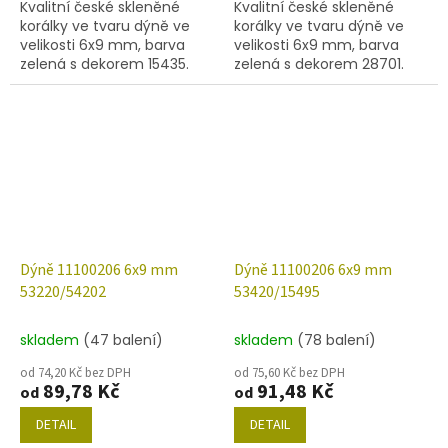
Kvalitní české skleněné
Kvalitní české skleněné
korálky ve tvaru dýně ve
korálky ve tvaru dýně ve
velikosti 6x9 mm, barva
velikosti 6x9 mm, barva
zelená s dekorem 15435.
zelená s dekorem 28701.
Obsah balení 30 ks nebo
Obsah balení 30 ks nebo
níže uvedené.
níže uvedené.
Dýně 11100206 6x9 mm
Dýně 11100206 6x9 mm
53220/54202
53420/15495
skladem
(47 balení)
skladem
(78 balení)
od 74,20 Kč bez DPH
od 75,60 Kč bez DPH
89,78 Kč
91,48 Kč
od
od
DETAIL
DETAIL