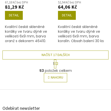
67,18 Kč bez DPH
52,94 Kč bez DPH
81,29 Kč
64,06 Kč
DETAIL
DETAIL
Kvalitní české skleněné
Kvalitní české skleněné
korálky ve tvaru dýně ve
korálky ve tvaru dýně ve
velikosti 6x9 mm, barva
velikosti 6x9 mm, barva
oranž s dekorem 46410.
koralín. Obsah balení 30 ks
Obsah balení 30 ks nebo
nebo níže uvedené.
níže uvedené.
NAČÍST 17 DALŠÍCH
S
1
2
t
O
r
53
položek celkem
v
á
l
NAHORU
n
á
k
o
d
v
Z
a
á
c
á
n
í
p
í
p
a
Odebírat newsletter
r