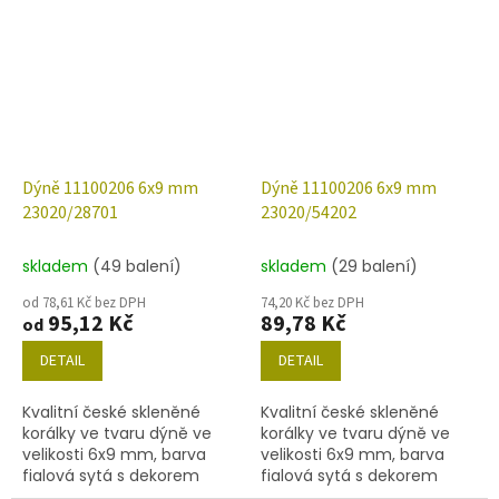
nebo níže uvedené.
Dýně 11100206 6x9 mm
Dýně 11100206 6x9 mm
23020/28701
23020/54202
skladem
(49 balení)
skladem
(29 balení)
od 78,61 Kč bez DPH
74,20 Kč bez DPH
95,12 Kč
89,78 Kč
od
DETAIL
DETAIL
Kvalitní české skleněné
Kvalitní české skleněné
korálky ve tvaru dýně ve
korálky ve tvaru dýně ve
velikosti 6x9 mm, barva
velikosti 6x9 mm, barva
fialová sytá s dekorem
fialová sytá s dekorem
28701 (AB). Obsah balení
54202. Obsah balení 30 ks