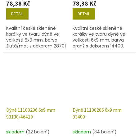
78,38 Kč
78,38 Kč
DETAIL
DETAIL
Kvalitní české skleněné
Kvalitní české skleněné
korálky ve tvaru dýně ve
korálky ve tvaru dýně ve
velikosti 6x9 mm, barva
velikosti 6x9 mm, barva
žlutá/mat s dekorem 28701
oranž s dekorem 14400.
(AB). Obsah balení 30 ks
Obsah balení 30 ks nebo
nebo níže uvedené.
níže uvedené.
Dýně 11100206 6x9 mm
Dýně 11100206 6x9 mm
93130/46410
93400
skladem
(22 balení)
skladem
(34 balení)