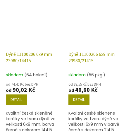
30 ks nebo níže uvedené.
nebo níže uvedené.
Dýně 11100206 6x9 mm
Dýně 11100206 6x9 mm
23980/14415
23980/21415
skladem
(64 balení)
skladem
(56 pkg.)
od 74,40 Kč bez DPH
od 33,55 Kč bez DPH
90,02 Kč
40,60 Kč
od
od
DETAIL
DETAIL
Kvalitní české skleněné
Kvalitní české skleněné
korálky ve tvaru dýně ve
korálky ve tvaru dýně ve
velikosti 6x9 mm, barva
velikosti 6x9 mm v barvě
černá s dekorem 14415
černá s dekorem 21415.