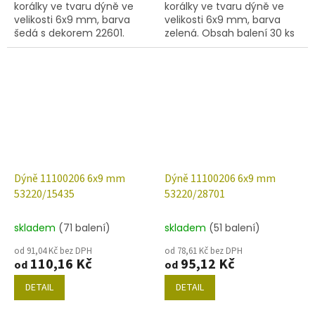
korálky ve tvaru dýně ve
korálky ve tvaru dýně ve
velikosti 6x9 mm, barva
velikosti 6x9 mm, barva
šedá s dekorem 22601.
zelená. Obsah balení 30 ks
Obsah balení 30 ks nebo
nebo níže uvedené.
níže uvedené.
Dýně 11100206 6x9 mm
Dýně 11100206 6x9 mm
53220/15435
53220/28701
skladem
(71 balení)
skladem
(51 balení)
od 91,04 Kč bez DPH
od 78,61 Kč bez DPH
110,16 Kč
95,12 Kč
od
od
DETAIL
DETAIL