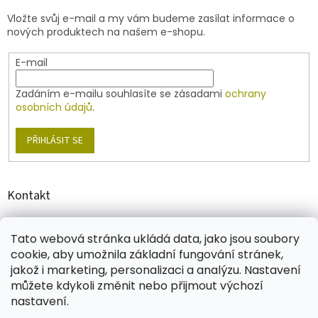
t
v
Vložte svůj e-mail a my vám budeme zasílat informace o
í
k
nových produktech na našem e-shopu.
y
v
E-mail
ý
p
i
Zadáním e-mailu souhlasíte se zásadami
ochrany
s
osobních údajů
.
u
PŘIHLÁSIT SE
Kontakt
shop
@
jablonex.com
Tato webová stránka ukládá data, jako jsou soubory
+420 774 431 432
cookie, aby umožnila základní fungování stránek,
jakož i marketing, personalizaci a analýzu. Nastavení
můžete kdykoli změnit nebo přijmout výchozí
nastavení.