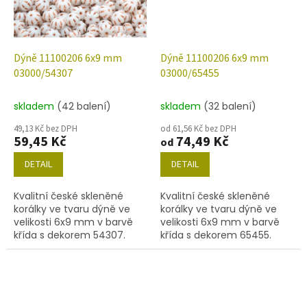
Dýně 11100206 6x9 mm
Dýně 11100206 6x9 mm
03000/54307
03000/65455
skladem
(42 balení)
skladem
(32 balení)
49,13 Kč bez DPH
od 61,56 Kč bez DPH
59,45 Kč
74,49 Kč
od
DETAIL
DETAIL
Kvalitní české skleněné
Kvalitní české skleněné
korálky ve tvaru dýně ve
korálky ve tvaru dýně ve
velikosti 6x9 mm v barvě
velikosti 6x9 mm v barvě
křída s dekorem 54307.
křída s dekorem 65455.
Obsah balení 30 ks nebo
Obsah balení 30 ks nebo
níže uvedené.
níže uvedené.