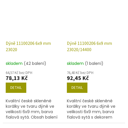
Dýně 11100206 6x9 mm
Dýně 11100206 6x9 mm
23020
23020/14400
skladem
(42 balení)
skladem
(1 balení)
64,57 Kč bez DPH
76,40 Kč bez DPH
78,13 Kč
92,45 Kč
DETAIL
DETAIL
Kvalitní české skleněné
Kvalitní české skleněné
korálky ve tvaru dýně ve
korálky ve tvaru dýně ve
velikosti 6x9 mm, barva
velikosti 6x9 mm, barva
fialová sytá. Obsah balení
fialová sytá s dekorem
30 ks nebo níže uvedené.
14400. Obsah balení 30 ks