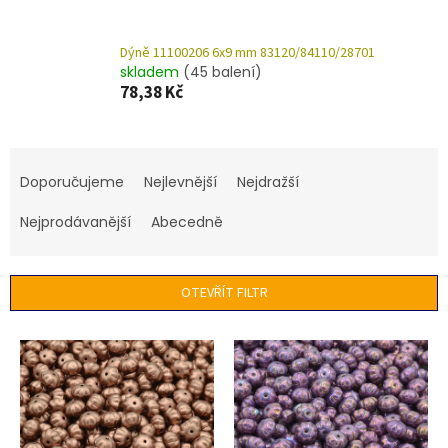
Dýně 11100206 6x9 mm 83120/84110/28701
skladem
(45 balení)
78,38 Kč
Ř
a
Doporučujeme
Nejlevnější
Nejdražší
z
e
Nejprodávanější
Abecedně
n
í
p
OTEVŘÍT FILTR
r
o
V
d
ý
u
p
k
i
t
s
ů