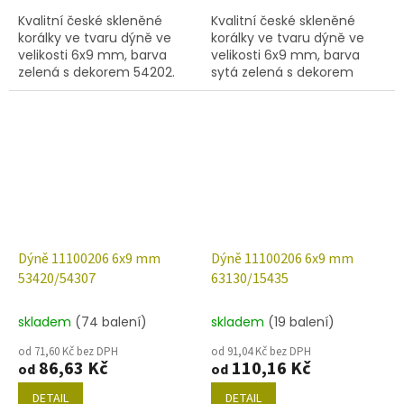
Kvalitní české skleněné
Kvalitní české skleněné
korálky ve tvaru dýně ve
korálky ve tvaru dýně ve
velikosti 6x9 mm, barva
velikosti 6x9 mm, barva
zelená s dekorem 54202.
sytá zelená s dekorem
Obsah balení 30 ks nebo
15495. Obsah balení 30 ks
níže uvedené.
nebo níže uvedené.
Dýně 11100206 6x9 mm
Dýně 11100206 6x9 mm
53420/54307
63130/15435
skladem
(74 balení)
skladem
(19 balení)
od 71,60 Kč bez DPH
od 91,04 Kč bez DPH
86,63 Kč
110,16 Kč
od
od
DETAIL
DETAIL