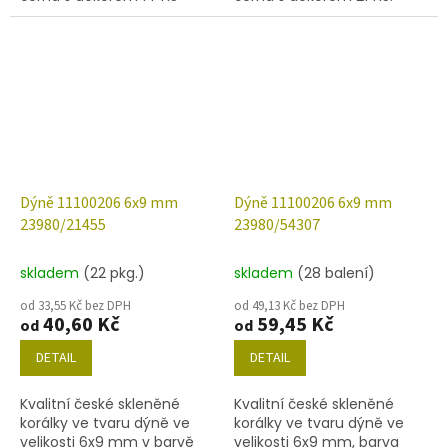
(bronz). Obsah balení 30 ks
Obsah balení 30 ks nebo
nebo níže uvedené.
níže uvedené.
Dýně 11100206 6x9 mm
Dýně 11100206 6x9 mm
23980/21455
23980/54307
skladem
(22 pkg.)
skladem
(28 balení)
od 33,55 Kč bez DPH
od 49,13 Kč bez DPH
40,60 Kč
59,45 Kč
od
od
DETAIL
DETAIL
Kvalitní české skleněné
Kvalitní české skleněné
korálky ve tvaru dýně ve
korálky ve tvaru dýně ve
velikosti 6x9 mm v barvě
velikosti 6x9 mm, barva