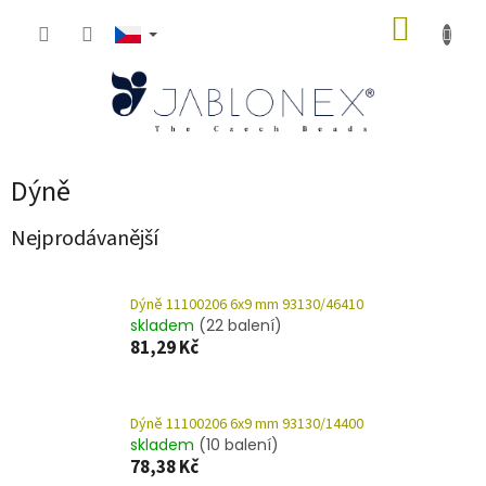
Přejít
NÁKUP
na
obsah
KOŠÍK
Dýně
Nejprodávanější
Dýně 11100206 6x9 mm 93130/46410
skladem
(22 balení)
81,29 Kč
Dýně 11100206 6x9 mm 93130/14400
skladem
(10 balení)
78,38 Kč