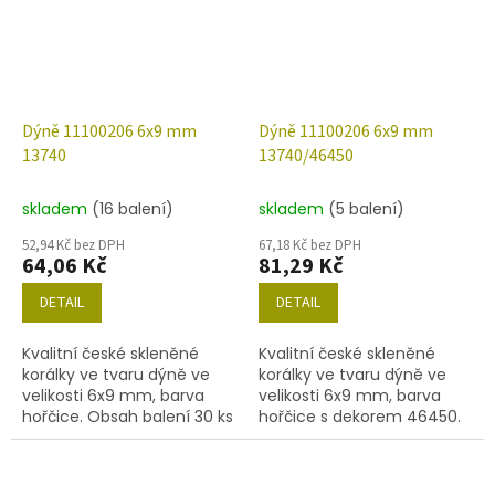
Dýně 11100206 6x9 mm
Dýně 11100206 6x9 mm
13740
13740/46450
skladem
(16 balení)
skladem
(5 balení)
52,94 Kč bez DPH
67,18 Kč bez DPH
64,06 Kč
81,29 Kč
DETAIL
DETAIL
Kvalitní české skleněné
Kvalitní české skleněné
korálky ve tvaru dýně ve
korálky ve tvaru dýně ve
velikosti 6x9 mm, barva
velikosti 6x9 mm, barva
hořčice. Obsah balení 30 ks
hořčice s dekorem 46450.
nebo níže uvedené.
Obsah balení 30 ks nebo
níže uvedené.