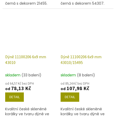
černá s dekorem 21455.
černá s dekorem 54307.
Obsah balení 30 ks nebo
Obsah balení 30 ks nebo
níže uvedené.
níže uvedené.
Dýně 11100206 6x9 mm
Dýně 11100206 6x9 mm
43010
43010/15495
skladem
(33 balení)
skladem
(8 balení)
od 64,57 Kč bez DPH
od 89,24 Kč bez DPH
78,13 Kč
107,98 Kč
od
od
DETAIL
DETAIL
Kvalitní české skleněné
Kvalitní české skleněné
korálky ve tvaru dýně ve
korálky ve tvaru dýně ve