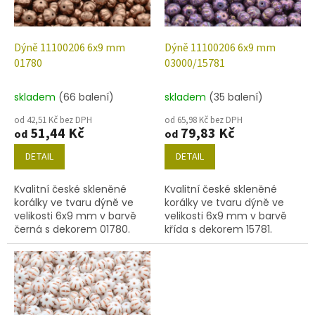
p
r
o
d
Dýně 11100206 6x9 mm
Dýně 11100206 6x9 mm
u
01780
03000/15781
k
t
skladem
(66 balení)
skladem
(35 balení)
ů
od 42,51 Kč bez DPH
od 65,98 Kč bez DPH
51,44 Kč
79,83 Kč
od
od
DETAIL
DETAIL
Kvalitní české skleněné
Kvalitní české skleněné
korálky ve tvaru dýně ve
korálky ve tvaru dýně ve
velikosti 6x9 mm v barvě
velikosti 6x9 mm v barvě
černá s dekorem 01780.
křída s dekorem 15781.
Obsah balení 30 ks nebo
Obsah balení 30 ks nebo
níže uvedené.
níže uvedené.