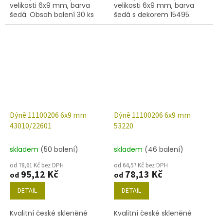
velikosti 6x9 mm, barva
velikosti 6x9 mm, barva
šedá. Obsah balení 30 ks
šedá s dekorem 15495.
nebo níže uvedené.
Obsah balení 30 ks nebo
níže uvedené.
Dýně 11100206 6x9 mm
Dýně 11100206 6x9 mm
43010/22601
53220
skladem
(50 balení)
skladem
(46 balení)
od 78,61 Kč bez DPH
od 64,57 Kč bez DPH
95,12 Kč
78,13 Kč
od
od
DETAIL
DETAIL
Kvalitní české skleněné
Kvalitní české skleněné