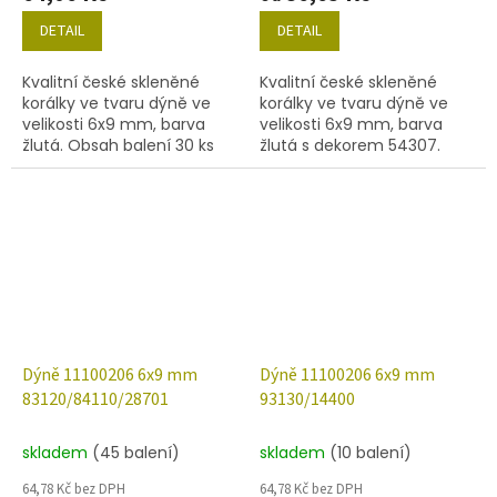
DETAIL
DETAIL
Kvalitní české skleněné
Kvalitní české skleněné
korálky ve tvaru dýně ve
korálky ve tvaru dýně ve
velikosti 6x9 mm, barva
velikosti 6x9 mm, barva
žlutá. Obsah balení 30 ks
žlutá s dekorem 54307.
nebo níže uvedené.
Obsah balení 30 ks nebo
níže uvedené.
Dýně 11100206 6x9 mm
Dýně 11100206 6x9 mm
83120/84110/28701
93130/14400
skladem
(45 balení)
skladem
(10 balení)
64,78 Kč bez DPH
64,78 Kč bez DPH