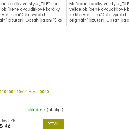
né korálky ve stylu „TILE“ jsou
Mačkané korálky ve stylu „TILE
e oblíbené dvoudírkové korálky,
velice oblíbené dvoudírkové k
erých si můžete vyrobit
ze kterých si můžete vyrobit
ální bižuterii. Obsah balení 15 ks
originální bižuterii. Obsah bale
níže uvedené. Nabízíme je ve...
nebo níže uvedené. Nabízíme j
11109009 10x10 mm 90080
skladem
(14 pkg.)
Kč bez DPH
DETAIL
5 Kč