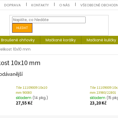
DOPRAVA
KONTAKTY
O NÁS
VŠEOBECNÉ OBCHODN
HLEDAT
Broušené ohňovky
Mačkané korálky
Mačkané kuličky
elikost 10x10 mm
kost 10x10 mm
odávanější
Tile 11109009 10x10
Tile 11109009 10x
mm 90080
mm 23980/22801
skladem
(14 pkg.)
skladem
(15 pk
27,55 Kč
23,20 Kč