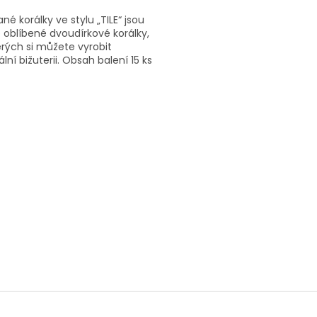
né korálky ve stylu „TILE“ jsou
e oblíbené dvoudírkové korálky,
erých si můžete vyrobit
ální bižuterii. Obsah balení 15 ks
níže uvedené. Nabízíme je ve...
O
v
l
á
d
a
c
í
p
r
v
k
y
v
ý
p
i