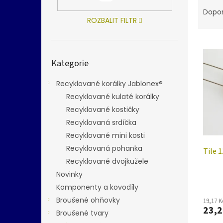
Ř
n
a
Dopo
e
z
ROZBALIT FILTR
l
e
V
n
ý
í
Přeskočit
Kategorie
kategorie
p
p
i
r
Recyklované korálky Jablonex®
s
o
p
Recyklované kulaté korálky
d
r
u
Recyklované kostičky
o
k
Recyklovaná srdíčka
d
t
Recyklované mini kosti
u
ů
Recyklovaná pohanka
Tile 
k
Recyklované dvojkužele
t
ů
Novinky
Komponenty a kovodíly
Broušené ohňovky
19,17 
23,2
Broušené tvary