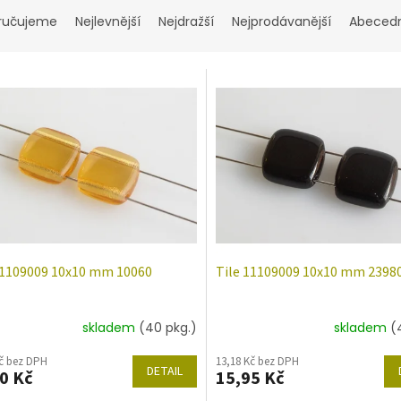
ručujeme
Nejlevnější
Nejdražší
Nejprodávanější
Abeced
11109009 10x10 mm 10060
Tile 11109009 10x10 mm 2398
skladem
(40 pkg.)
skladem
(
Kč bez DPH
13,18 Kč bez DPH
DETAIL
0 Kč
15,95 Kč