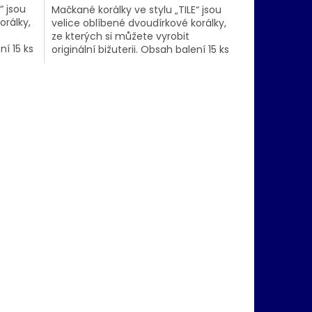
“ jsou
Mačkané korálky ve stylu „TILE“ jsou
orálky,
velice oblíbené dvoudírkové korálky,
ze kterých si můžete vyrobit
ní 15 ks
originální bižuterii. Obsah balení 15 ks
e ve...
nebo níže uvedené. Nabízíme je ve...