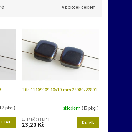
ně
4
položek celkem
0
Tile 11109009 10x10 mm 23980/22801
47 pkg.)
skladem
(15 pkg.)
19,17 Kč bez DPH
DETAIL
DETAIL
23,20 Kč