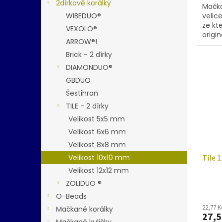
2dírkové korálky
Mačka
WIBEDUO®
velic
ze kt
VEXOLO®
origin
ARROW®!
nebo 
Brick - 2 dírky
DIAMONDUO®
GBDUO
Šestihran
TILE - 2 dírky
Velikost 5x5 mm
Velikost 6x6 mm
Velikost 8x8 mm
Velikost 10x10 mm
Tile 
Velikost 12x12 mm
ZOLIDUO ®
O-Beads
22,77 
Mačkané korálky
27,5
Mačkané kuličky