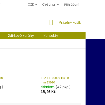
CZK
Čeština
Í PODMÍNKY
OCHRANA OSOBNÍCH ÚDAJŮ
Přihlášení
NÁKUPNÍ
Prázdný košík
KOŠÍK
2dírkové korálky
Kontakty
10
Tile 11109009 10x10
mm 23980
g.)
skladem
(47 pkg.)
15,95 Kč