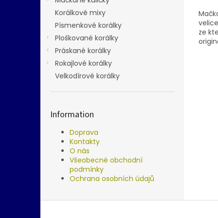
Korálkové mixy
Mačka
velic
Písmenkové korálky
ze kt
Ploškované korálky
origin
Práskané korálky
nebo 
Rokajlové korálky
Velkodírové korálky
Information
Doprava
Kontakty
O nás
Všeobecné obchodní
podmínky
Ochrana osobních údajů
Z
á