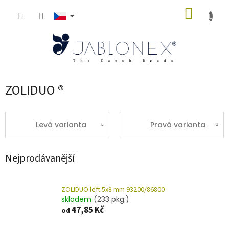
Přejít
NÁKUP
na
obsah
KOŠÍK
ZOLIDUO ®
Levá varianta
Pravá varianta
Nejprodávanější
ZOLIDUO left 5x8 mm 93200/86800
skladem
(233 pkg.)
47,85 Kč
od