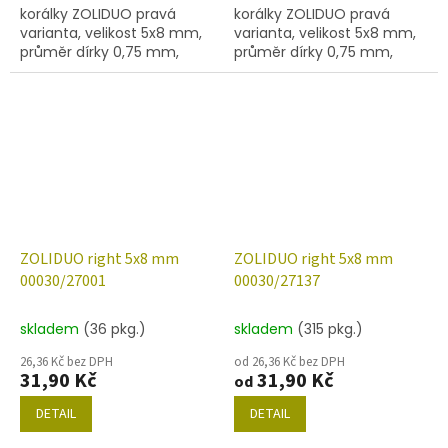
korálky ZOLIDUO pravá
korálky ZOLIDUO pravá
varianta, velikost 5x8 mm,
varianta, velikost 5x8 mm,
průměr dírky 0,75 mm,
průměr dírky 0,75 mm,
obsah balení 20 ks nebo
obsah balení 20 ks nebo
níže uvedené. Barva křišťál
níže uvedené. Barva křišťál
se zušlechtěním 18549
s dekorem 26200. Dekor
obsahuje...
ZOLIDUO right 5x8 mm
ZOLIDUO right 5x8 mm
00030/27001
00030/27137
skladem
(36 pkg.)
skladem
(315 pkg.)
26,36 Kč bez DPH
od 26,36 Kč bez DPH
31,90 Kč
31,90 Kč
od
DETAIL
DETAIL