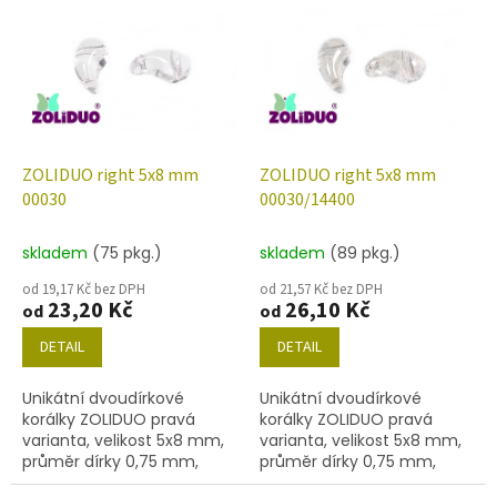
ý
u
p
k
i
t
s
ů
p
r
o
d
ZOLIDUO right 5x8 mm
ZOLIDUO right 5x8 mm
u
00030
00030/14400
k
t
skladem
(75 pkg.)
skladem
(89 pkg.)
ů
od 19,17 Kč bez DPH
od 21,57 Kč bez DPH
23,20 Kč
26,10 Kč
od
od
DETAIL
DETAIL
Unikátní dvoudírkové
Unikátní dvoudírkové
korálky ZOLIDUO pravá
korálky ZOLIDUO pravá
varianta, velikost 5x8 mm,
varianta, velikost 5x8 mm,
průměr dírky 0,75 mm,
průměr dírky 0,75 mm,
obsah balení 20 ks nebo
obsah balení 20 ks nebo