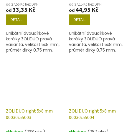
od 27,56 Kč bez DPH
od 37,15 Kč bez DPH
33,35 Kč
44,95 Kč
od
od
DETAIL
DETAIL
Unikátní dvoudírkové
Unikátní dvoudírkové
korálky ZOLIDUO pravá
korálky ZOLIDUO pravá
varianta, velikost 5x8 mm,
varianta, velikost 5x8 mm,
průměr dírky 0,75 mm,
průměr dírky 0,75 mm,
obsah balení 20 ks nebo
obsah balení 20 ks nebo
níže uvedené. Barva křišťál
níže uvedené. Barva křišťál
s dekorem 55001
s dekorem 55002
ZOLIDUO right 5x8 mm
ZOLIDUO right 5x8 mm
00030/55003
00030/55004
skladem
(238 pkg.)
skladem
(287 pkg.)