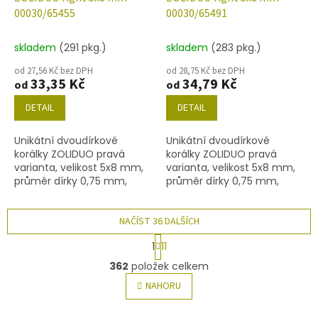
00030/65455
00030/65491
skladem
(291 pkg.)
skladem
(283 pkg.)
od 27,56 Kč bez DPH
od 28,75 Kč bez DPH
33,35 Kč
34,79 Kč
od
od
DETAIL
DETAIL
Unikátní dvoudírkové
Unikátní dvoudírkové
korálky ZOLIDUO pravá
korálky ZOLIDUO pravá
varianta, velikost 5x8 mm,
varianta, velikost 5x8 mm,
průměr dírky 0,75 mm,
průměr dírky 0,75 mm,
obsah balení 20 ks nebo
obsah balení 20 ks nebo
níže uvedené. Barva křišťál
níže uvedené. Barva křišťál
s dekorem 65456
NAČÍST 36 DALŠÍCH
s listrem 65492
S
1
11
t
O
r
362
položek celkem
v
á
l
NAHORU
n
á
k
o
d