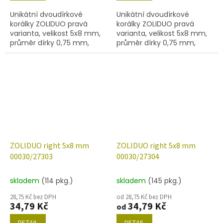
Unikátní dvoudírkové
Unikátní dvoudírkové
korálky ZOLIDUO pravá
korálky ZOLIDUO pravá
varianta, velikost 5x8 mm,
varianta, velikost 5x8 mm,
průměr dírky 0,75 mm,
průměr dírky 0,75 mm,
obsah balení 20 ks nebo
obsah balení 20 ks nebo
níže uvedené. Barva křišťál
níže uvedené. Barva křišťál
s dekorem 27301
s dekorem 27302
ZOLIDUO right 5x8 mm
ZOLIDUO right 5x8 mm
00030/27303
00030/27304
skladem
(114 pkg.)
skladem
(145 pkg.)
28,75 Kč bez DPH
od 28,75 Kč bez DPH
34,79 Kč
34,79 Kč
od
DETAIL
DETAIL