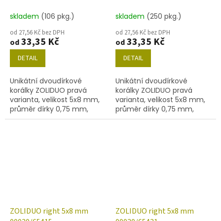
skladem
(106 pkg.)
skladem
(250 pkg.)
od 27,56 Kč bez DPH
od 27,56 Kč bez DPH
33,35 Kč
33,35 Kč
od
od
DETAIL
DETAIL
Unikátní dvoudírkové
Unikátní dvoudírkové
korálky ZOLIDUO pravá
korálky ZOLIDUO pravá
varianta, velikost 5x8 mm,
varianta, velikost 5x8 mm,
průměr dírky 0,75 mm,
průměr dírky 0,75 mm,
obsah balení 20 ks nebo
obsah balení 20 ks nebo
níže uvedené. Barva křišťál
níže uvedené. Barva křišťál
s dekorem 55007
s dekorem 55008
ZOLIDUO right 5x8 mm
ZOLIDUO right 5x8 mm