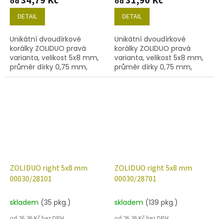
34,79 Kč
31,90 Kč
od
od
DETAIL
DETAIL
Unikátní dvoudírkové
Unikátní dvoudírkové
korálky ZOLIDUO pravá
korálky ZOLIDUO pravá
varianta, velikost 5x8 mm,
varianta, velikost 5x8 mm,
průměr dírky 0,75 mm,
průměr dírky 0,75 mm,
obsah balení 20 ks nebo
obsah balení 20 ks nebo
níže uvedené. Barva křišťál
níže uvedené. Barva křišťál
s dekorem 27307
s pokovem 28009
ZOLIDUO right 5x8 mm
ZOLIDUO right 5x8 mm
00030/28101
00030/28701
skladem
(35 pkg.)
skladem
(139 pkg.)
od 26,36 Kč bez DPH
od 26,36 Kč bez DPH