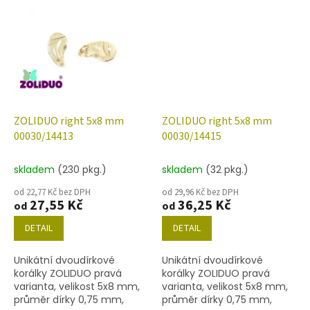
níže uvedené. Barva křišťál
níže uvedené. Barva křišťál
s bílým listrem
ZOLIDUO right 5x8 mm
ZOLIDUO right 5x8 mm
00030/14413
00030/14415
skladem
(230 pkg.)
skladem
(32 pkg.)
od 22,77 Kč bez DPH
od 29,96 Kč bez DPH
27,55 Kč
36,25 Kč
od
od
DETAIL
DETAIL
Unikátní dvoudírkové
Unikátní dvoudírkové
korálky ZOLIDUO pravá
korálky ZOLIDUO pravá
varianta, velikost 5x8 mm,
varianta, velikost 5x8 mm,
průměr dírky 0,75 mm,
průměr dírky 0,75 mm,