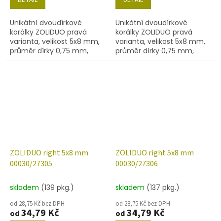
Unikátní dvoudírkové
Unikátní dvoudírkové
korálky ZOLIDUO pravá
korálky ZOLIDUO pravá
varianta, velikost 5x8 mm,
varianta, velikost 5x8 mm,
průměr dírky 0,75 mm,
průměr dírky 0,75 mm,
obsah balení 20 ks nebo
obsah balení 20 ks nebo
níže uvedené. Barva křišťál
níže uvedené. Barva křišťál
s dekorem 27303
s dekorem 27304
ZOLIDUO right 5x8 mm
ZOLIDUO right 5x8 mm
00030/27305
00030/27306
skladem
(139 pkg.)
skladem
(137 pkg.)
od 28,75 Kč bez DPH
od 28,75 Kč bez DPH
34,79 Kč
34,79 Kč
od
od