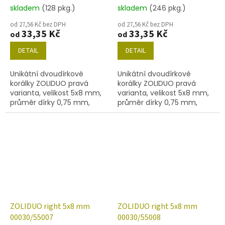
skladem
(128 pkg.)
skladem
(246 pkg.)
od 27,56 Kč bez DPH
od 27,56 Kč bez DPH
33,35 Kč
33,35 Kč
od
od
DETAIL
DETAIL
Unikátní dvoudírkové
Unikátní dvoudírkové
korálky ZOLIDUO pravá
korálky ZOLIDUO pravá
varianta, velikost 5x8 mm,
varianta, velikost 5x8 mm,
průměr dírky 0,75 mm,
průměr dírky 0,75 mm,
obsah balení 20 ks nebo
obsah balení 20 ks nebo
níže uvedené. Barva křišťál
níže uvedené. Barva křišťál
s dekorem 55005
s dekorem 55006
ZOLIDUO right 5x8 mm
ZOLIDUO right 5x8 mm
00030/55007
00030/55008