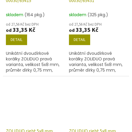
00030/65415
00030/65431
skladem
(164 pkg.)
skladem
(325 pkg.)
od 27,56 Kč bez DPH
od 27,56 Kč bez DPH
33,35 Kč
33,35 Kč
od
od
DETAIL
DETAIL
Unikátní dvoudírkové
Unikátní dvoudírkové
korálky ZOLIDUO pravá
korálky ZOLIDUO pravá
varianta, velikost 5x8 mm,
varianta, velikost 5x8 mm,
průměr dírky 0,75 mm,
průměr dírky 0,75 mm,
obsah balení 20 ks nebo
obsah balení 20 ks nebo
níže uvedené. Barva křišťál
níže uvedené. Barva křišťál
s úpravou 65416
s dekorem 65432
ZOLIDUO right 5x8 mm
ZOLIDUO right 5x8 mm