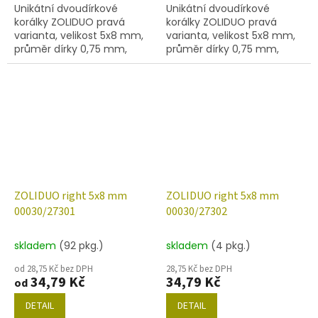
Unikátní dvoudírkové
Unikátní dvoudírkové
korálky ZOLIDUO pravá
korálky ZOLIDUO pravá
varianta, velikost 5x8 mm,
varianta, velikost 5x8 mm,
průměr dírky 0,75 mm,
průměr dírky 0,75 mm,
obsah balení 20 ks nebo
obsah balení 20 ks nebo
níže uvedené. Barva křišťál
níže uvedené. Barva křišťál
s polopokovem hliník
s povrchovou úpravou
27138
ZOLIDUO right 5x8 mm
ZOLIDUO right 5x8 mm
00030/27301
00030/27302
skladem
(92 pkg.)
skladem
(4 pkg.)
od 28,75 Kč bez DPH
28,75 Kč bez DPH
34,79 Kč
34,79 Kč
od
DETAIL
DETAIL