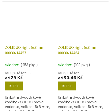
obsah balení 20 ks nebo
obsah balení 20 ks nebo
níže uvedené. Barva křišťál
níže uvedené. Barva křišťál
s hnědým celodekorem
s bronzem
ZOLIDUO right 5x8 mm
ZOLIDUO right 5x8 mm
00030/14457
00030/14464
skladem
(253 pkg.)
skladem
(103 pkg.)
od 23,97 Kč bez DPH
od 25,17 Kč bez DPH
29 Kč
30,46 Kč
od
od
DETAIL
DETAIL
Unikátní dvoudírkové
Unikátní dvoudírkové
korálky ZOLIDUO pravá
korálky ZOLIDUO pravá
varianta, velikost 5x8 mm,
varianta, velikost 5x8 mm,