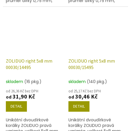
průměr dírky 0,75 mm,
průměr dírky 0,75 mm,
obsah balení 20 ks nebo
obsah balení 20 ks nebo
níže uvedené. Barva křišťál
níže uvedené. Barva křišťál
se zeleným celodekorem
s modrým celodekorem
ZOLIDUO right 5x8 mm
ZOLIDUO right 5x8 mm
00030/14495
00030/15495
skladem
(16 pkg.)
skladem
(140 pkg.)
od 26,36 Kč bez DPH
od 25,17 Kč bez DPH
31,90 Kč
30,46 Kč
od
od
DETAIL
DETAIL
Unikátní dvoudírkové
Unikátní dvoudírkové
korálky ZOLIDUO pravá
korálky ZOLIDUO pravá
varianta, velikost 5x8 mm,
varianta, velikost 5x8 mm,