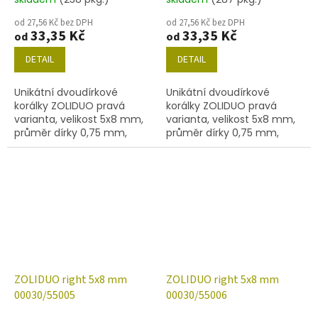
od 27,56 Kč bez DPH
od 27,56 Kč bez DPH
33,35 Kč
33,35 Kč
od
od
DETAIL
DETAIL
Unikátní dvoudírkové
Unikátní dvoudírkové
korálky ZOLIDUO pravá
korálky ZOLIDUO pravá
varianta, velikost 5x8 mm,
varianta, velikost 5x8 mm,
průměr dírky 0,75 mm,
průměr dírky 0,75 mm,
obsah balení 20 ks nebo
obsah balení 20 ks nebo
níže uvedené. Barva křišťál
níže uvedené. Barva křišťál
s dekorem 55003
s dekorem 55004
ZOLIDUO right 5x8 mm
ZOLIDUO right 5x8 mm
00030/55005
00030/55006