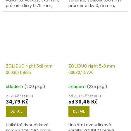
průměr dírky 0,75 mm,
průměr dírky 0,75 mm,
obsah balení 20 ks nebo
obsah balení 20 ks nebo
níže uvedené. Barva křišťál
níže uvedené. Barva křišťál
s červeným celodekorem
s červenou terakotou
ZOLIDUO right 5x8 mm
ZOLIDUO right 5x8 mm
00030/15695
00030/15726
skladem
(200 pkg.)
skladem
(235 pkg.)
28,75 Kč bez DPH
od 25,17 Kč bez DPH
34,79 Kč
30,46 Kč
od
DETAIL
DETAIL
Unikátní dvoudírkové
Unikátní dvoudírkové
korálky ZOLIDUO pravá
korálky ZOLIDUO pravá