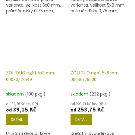
varianta, velikost 5x8 mm,
varianta, velikost 5x8 mm,
průměr dírky 0,75 mm,
průměr dírky 0,75 mm,
obsah balení 20 ks nebo
obsah balení 20 ks nebo
níže uvedené. Barva křišťál
níže uvedené. Barva křišťál
s dekorem 15695
s úpravou VEGA I
ZOLIDUO right 5x8 mm
ZOLIDUO right 5x8 mm
00030/18549
00030/26200
skladem
(108 pkg.)
skladem
(232 pkg.)
od 32,36 Kč bez DPH
od 209,71 Kč bez DPH
39,15 Kč
253,75 Kč
od
od
DETAIL
DETAIL
Unikátní dvoudírkové
Unikátní dvoudírkové