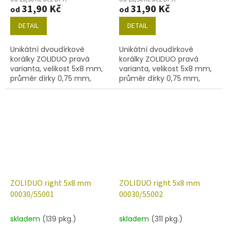
31,90 Kč
31,90 Kč
od
od
DETAIL
DETAIL
Unikátní dvoudírkové
Unikátní dvoudírkové
korálky ZOLIDUO pravá
korálky ZOLIDUO pravá
varianta, velikost 5x8 mm,
varianta, velikost 5x8 mm,
průměr dírky 0,75 mm,
průměr dírky 0,75 mm,
obsah balení 20 ks nebo
obsah balení 20 ks nebo
níže uvedené. Barva křišťál
níže uvedené. Barva křišťál
s vitrailem 28102
s AB 28702
ZOLIDUO right 5x8 mm
ZOLIDUO right 5x8 mm
00030/55001
00030/55002
skladem
(139 pkg.)
skladem
(311 pkg.)