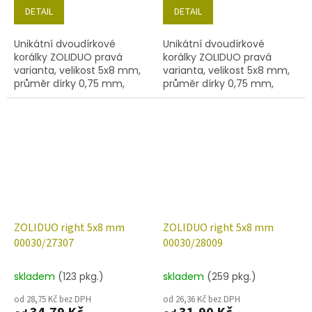
DETAIL
DETAIL
Unikátní dvoudírkové
Unikátní dvoudírkové
korálky ZOLIDUO pravá
korálky ZOLIDUO pravá
varianta, velikost 5x8 mm,
varianta, velikost 5x8 mm,
průměr dírky 0,75 mm,
průměr dírky 0,75 mm,
obsah balení 20 ks nebo
obsah balení 20 ks nebo
níže uvedené. Barva křišťál
níže uvedené. Barva křišťál
s dekorem 27305
s dekorem 27306
ZOLIDUO right 5x8 mm
ZOLIDUO right 5x8 mm
00030/27307
00030/28009
skladem
(123 pkg.)
skladem
(259 pkg.)
od 28,75 Kč bez DPH
od 26,36 Kč bez DPH