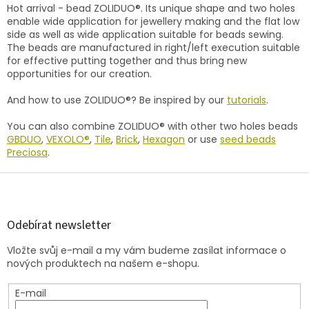
v
a
Hot arrival - bead ZOLIDUO®. Its unique shape and two holes
á
c
enable wide application for jewellery making and the flat low
n
í
side as well as wide application suitable for beads sewing.
í
p
The beads are manufactured in right/left execution suitable
r
for effective putting together and thus bring new
v
opportunities for our creation.
k
y
And how to use ZOLIDUO®? Be inspired by our
tutorials
.
v
ý
You can also combine ZOLIDUO® with other two holes beads
p
GBDUO
,
VEXOLO®
,
Tile
,
Brick
,
Hexagon
or use
seed beads
i
Preciosa
.
s
Z
u
á
p
a
Odebírat newsletter
t
Vložte svůj e-mail a my vám budeme zasílat informace o
í
nových produktech na našem e-shopu.
E-mail