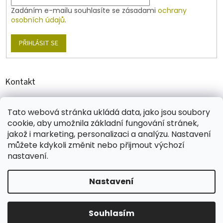
Zadáním e-mailu souhlasíte se zásadami
ochrany
osobních údajů
.
PŘIHLÁSIT SE
Kontakt
shop
@
jablonex.com
Tato webová stránka ukládá data, jako jsou soubory
+420 774 431 432
cookie, aby umožnila základní fungování stránek,
jakož i marketing, personalizaci a analýzu. Nastavení
můžete kdykoli změnit nebo přijmout výchozí
nastavení.
Vytvořil Shoptet
Nastavení
Copyright 2026
E-shop JABLONEX
. Všechna práva
Souhlasím
vyhrazena.