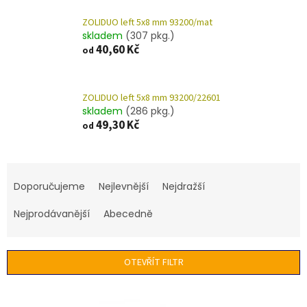
ZOLIDUO left 5x8 mm 93200/mat
skladem
(307 pkg.)
40,60 Kč
od
ZOLIDUO left 5x8 mm 93200/22601
skladem
(286 pkg.)
49,30 Kč
od
Ř
a
Doporučujeme
Nejlevnější
Nejdražší
z
e
Nejprodávanější
Abecedně
n
í
p
OTEVŘÍT FILTR
r
o
V
d