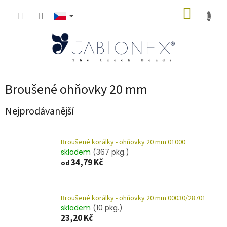
Přejít
NÁKUP
na
obsah
KOŠÍK
Broušené ohňovky 20 mm
Nejprodávanější
Broušené korálky - ohňovky 20 mm 01000
skladem
(367 pkg.)
34,79 Kč
od
Broušené korálky - ohňovky 20 mm 00030/28701
skladem
(10 pkg.)
23,20 Kč