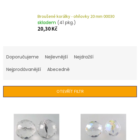
Broušené korálky - ohňovky 20 mm 00030
skladem
(41 pkg.)
20,30 Kč
Ř
a
Doporučujeme
Nejlevnější
Nejdražší
z
e
Nejprodávanější
Abecedně
n
í
p
OTEVŘÍT FILTR
r
o
V
d
ý
u
p
k
i
t
s
ů