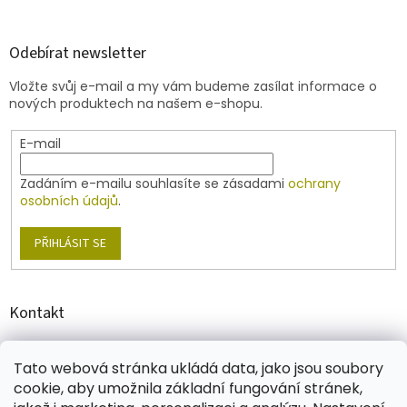
á
á
d
p
a
a
Odebírat newsletter
c
t
í
Vložte svůj e-mail a my vám budeme zasílat informace o
í
p
nových produktech na našem e-shopu.
r
v
E-mail
k
y
v
Zadáním e-mailu souhlasíte se zásadami
ochrany
ý
osobních údajů
.
p
i
PŘIHLÁSIT SE
s
u
Kontakt
shop
@
jablonex.com
Tato webová stránka ukládá data, jako jsou soubory
+420 774 431 432
cookie, aby umožnila základní fungování stránek,