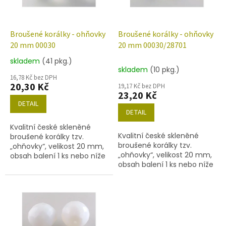
p
r
o
d
Broušené korálky - ohňovky
Broušené korálky - ohňovky
u
20 mm 00030
20 mm 00030/28701
k
skladem
(41 pkg.)
Průměrné
t
skladem
(10 pkg.)
hodnocení
ů
16,78 Kč bez DPH
produktu
20,30 Kč
19,17 Kč bez DPH
je
23,20 Kč
3,0
DETAIL
z
DETAIL
5
Kvalitní české skleněné
hvězdiček.
Kvalitní české skleněné
broušené korálky tzv.
broušené korálky tzv.
„ohňovky“, velikost 20 mm,
„ohňovky“, velikost 20 mm,
obsah balení 1 ks nebo níže
obsah balení 1 ks nebo níže
uvedené. Barva křišťál
uvedené. Barva křišťál s
pokovem AB