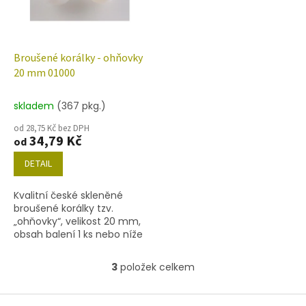
Broušené korálky - ohňovky
20 mm 01000
skladem
(367 pkg.)
od 28,75 Kč bez DPH
34,79 Kč
od
DETAIL
Kvalitní české skleněné
broušené korálky tzv.
„ohňovky“, velikost 20 mm,
obsah balení 1 ks nebo níže
uvedené. Barva bílý opál
3
položek celkem
O
v
l
Z