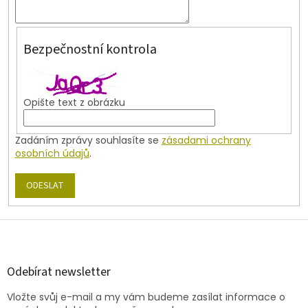
Bezpečnostní kontrola
Opište text z obrázku
Zadáním zprávy souhlasíte se
zásadami ochrany
osobních údajů
.
ODESLAT
Z
á
p
a
Odebírat newsletter
t
Vložte svůj e-mail a my vám budeme zasílat informace o
í