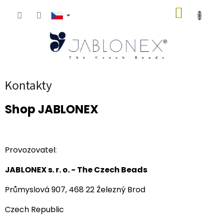
Přejít
NÁKUP
na
obsah
KOŠÍK
Kontakty
Shop JABLONEX
Provozovatel:
JABLONEX s. r. o. - The
Czech Beads
Průmyslová 907, 468 22 Železný Brod
Czech Republic