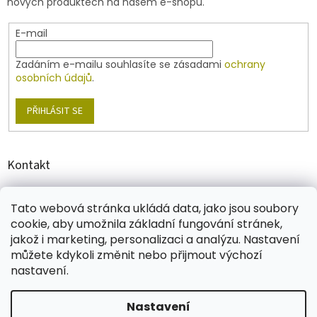
nových produktech na našem e-shopu.
E-mail
Zadáním e-mailu souhlasíte se zásadami
ochrany
osobních údajů
.
PŘIHLÁSIT SE
Kontakt
shop
@
jablonex.com
Tato webová stránka ukládá data, jako jsou soubory
+420 774 431 432
cookie, aby umožnila základní fungování stránek,
jakož i marketing, personalizaci a analýzu. Nastavení
můžete kdykoli změnit nebo přijmout výchozí
nastavení.
Vytvořil Shoptet
Nastavení