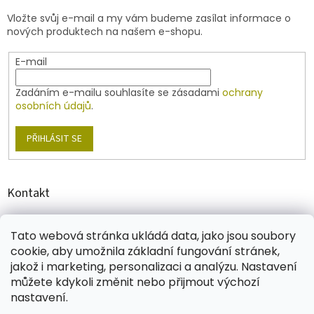
t
v
Vložte svůj e-mail a my vám budeme zasílat informace o
í
k
nových produktech na našem e-shopu.
y
v
E-mail
ý
p
i
Zadáním e-mailu souhlasíte se zásadami
ochrany
s
osobních údajů
.
u
PŘIHLÁSIT SE
Kontakt
shop
@
jablonex.com
Tato webová stránka ukládá data, jako jsou soubory
+420 774 431 432
cookie, aby umožnila základní fungování stránek,
jakož i marketing, personalizaci a analýzu. Nastavení
můžete kdykoli změnit nebo přijmout výchozí
nastavení.