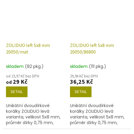
amethyst s dekorem 28101
amethyst s dekorem 28701
ZOLIDUO left 5x8 mm
ZOLIDUO left 5x8 mm
20050/mat
20050/86800
skladem
(82 pkg.)
skladem
(111 pkg.)
od 23,97 Kč bez DPH
29,96 Kč bez DPH
29 Kč
36,25 Kč
od
DETAIL
DETAIL
Unikátní dvoudírkové
Unikátní dvoudírkové
korálky ZOLIDUO levá
korálky ZOLIDUO levá
varianta, velikost 5x8 mm,
varianta, velikost 5x8 mm,
průměr dírky 0,75 mm,
průměr dírky 0,75 mm,
obsah balení 20 ks nebo
obsah balení 20 ks nebo