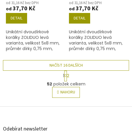
od 31,16 Kč bez DPH
od 31,16 Kč bez DPH
37,70 Kč
37,70 Kč
od
od
DETAIL
DETAIL
Unikátní dvoudírkové
Unikátní dvoudírkové
korálky ZOLIDUO levá
korálky ZOLIDUO levá
varianta, velikost 5x8 mm,
varianta, velikost 5x8 mm,
průměr dírky 0,75 mm,
průměr dírky 0,75 mm,
obsah balení 20 ks nebo
obsah balení 20 ks nebo
níže uvedené. Barva
níže uvedené. Barva
akvamarín s dekorem 28101
NAČÍST 16 DALŠÍCH
akvamarín s dekorem
28701
S
1
2
t
O
r
52
položek celkem
v
á
l
NAHORU
n
á
k
o
d
v
Z
a
á
c
á
n
í
p
í
p
a
Odebírat newsletter
r