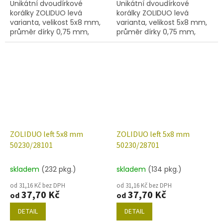
Unikátní dvoudírkové
Unikátní dvoudírkové
korálky ZOLIDUO levá
korálky ZOLIDUO levá
varianta, velikost 5x8 mm,
varianta, velikost 5x8 mm,
průměr dírky 0,75 mm,
průměr dírky 0,75 mm,
obsah balení 20 ks nebo
obsah balení 20 ks nebo
níže uvedené. Barva olivín
níže uvedené. Barva olivín s
dekorem 14400
ZOLIDUO left 5x8 mm
ZOLIDUO left 5x8 mm
50230/28101
50230/28701
skladem
(232 pkg.)
skladem
(134 pkg.)
od 31,16 Kč bez DPH
od 31,16 Kč bez DPH
37,70 Kč
37,70 Kč
od
od
DETAIL
DETAIL