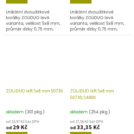
Unikátní dvoudírkové
Unikátní dvoudírkové
korálky ZOLIDUO levá
korálky ZOLIDUO levá
varianta, velikost 5x8 mm,
varianta, velikost 5x8 mm,
průměr dírky 0,75 mm,
průměr dírky 0,75 mm,
obsah balení 20 ks nebo
obsah balení 20 ks nebo
níže uvedené. Barva
níže uvedené. Barva olivín s
olivín/mat.
dekorem 86800
ZOLIDUO left 5x8 mm 50730
ZOLIDUO left 5x8 mm
50730/14400
skladem
(301 pkg.)
skladem
(254 pkg.)
od 23,97 Kč bez DPH
od 27,56 Kč bez DPH
29 Kč
33,35 Kč
od
od