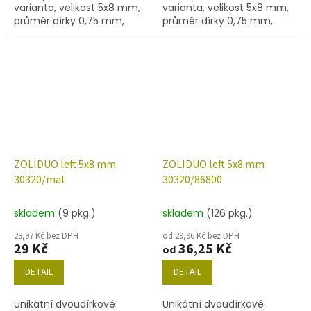
varianta, velikost 5x8 mm,
varianta, velikost 5x8 mm,
průměr dírky 0,75 mm,
průměr dírky 0,75 mm,
obsah balení 20 ks nebo
obsah balení 20 ks nebo
níže uvedené. Barva
níže uvedené. Barva
montana safír s dekorem
montana safír s dekorem
14400
28101
ZOLIDUO left 5x8 mm
ZOLIDUO left 5x8 mm
30320/mat
30320/86800
skladem
(9 pkg.)
skladem
(126 pkg.)
23,97 Kč bez DPH
od 29,96 Kč bez DPH
29 Kč
36,25 Kč
od
DETAIL
DETAIL
Unikátní dvoudírkové
Unikátní dvoudírkové