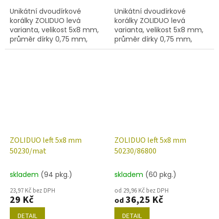
Unikátní dvoudírkové
Unikátní dvoudírkové
korálky ZOLIDUO levá
korálky ZOLIDUO levá
varianta, velikost 5x8 mm,
varianta, velikost 5x8 mm,
průměr dírky 0,75 mm,
průměr dírky 0,75 mm,
obsah balení 20 ks nebo
obsah balení 20 ks nebo
níže uvedené. Barva olivín s
níže uvedené. Barva olivín s
dekorem 28101
dekorem 28701
ZOLIDUO left 5x8 mm
ZOLIDUO left 5x8 mm
50230/mat
50230/86800
skladem
(94 pkg.)
skladem
(60 pkg.)
23,97 Kč bez DPH
od 29,96 Kč bez DPH
29 Kč
36,25 Kč
od
DETAIL
DETAIL