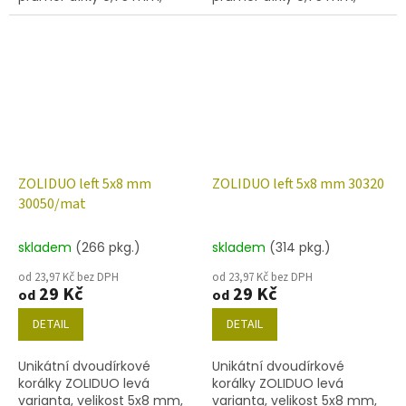
obsah balení 20 ks nebo
obsah balení 20 ks nebo
níže uvedené. Barva safír s
níže uvedené. Barva safír s
dekorem 28101
dekorem 28701
ZOLIDUO left 5x8 mm
ZOLIDUO left 5x8 mm 30320
30050/mat
skladem
(266 pkg.)
skladem
(314 pkg.)
od 23,97 Kč bez DPH
od 23,97 Kč bez DPH
29 Kč
29 Kč
od
od
DETAIL
DETAIL
Unikátní dvoudírkové
Unikátní dvoudírkové
korálky ZOLIDUO levá
korálky ZOLIDUO levá
varianta, velikost 5x8 mm,
varianta, velikost 5x8 mm,