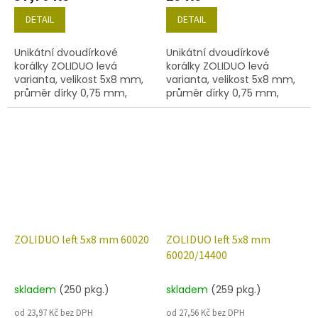
DETAIL
DETAIL
Unikátní dvoudírkové
Unikátní dvoudírkové
korálky ZOLIDUO levá
korálky ZOLIDUO levá
varianta, velikost 5x8 mm,
varianta, velikost 5x8 mm,
průměr dírky 0,75 mm,
průměr dírky 0,75 mm,
obsah balení 20 ks nebo
obsah balení 20 ks nebo
níže uvedené. Barva
níže uvedené. Barva
emerald s dekorem 28101
emerald/mat.
ZOLIDUO left 5x8 mm 60020
ZOLIDUO left 5x8 mm
60020/14400
skladem
(250 pkg.)
skladem
(259 pkg.)
od 23,97 Kč bez DPH
od 27,56 Kč bez DPH