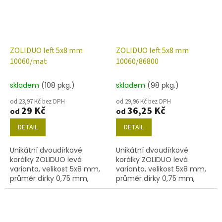
ZOLIDUO left 5x8 mm
ZOLIDUO left 5x8 mm
10060/mat
10060/86800
skladem
(108 pkg.)
skladem
(98 pkg.)
od 23,97 Kč bez DPH
od 29,96 Kč bez DPH
29 Kč
36,25 Kč
od
od
DETAIL
DETAIL
Unikátní dvoudírkové
Unikátní dvoudírkové
korálky ZOLIDUO levá
korálky ZOLIDUO levá
varianta, velikost 5x8 mm,
varianta, velikost 5x8 mm,
průměr dírky 0,75 mm,
průměr dírky 0,75 mm,
obsah balení 20 ks nebo
obsah balení 20 ks nebo
níže uvedené. Barva
níže uvedené. Barva topaz
topas/mat.
s dekorem 86800