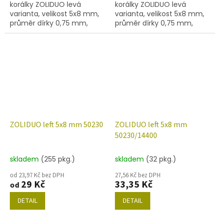
korálky ZOLIDUO levá
korálky ZOLIDUO levá
varianta, velikost 5x8 mm,
varianta, velikost 5x8 mm,
průměr dírky 0,75 mm,
průměr dírky 0,75 mm,
obsah balení 20 ks nebo
obsah balení 20 ks nebo
níže uvedené. Barva
níže uvedené. Barva
montán safír/mat.
montana safír s dekorem
86800
ZOLIDUO left 5x8 mm 50230
ZOLIDUO left 5x8 mm
50230/14400
skladem
(255 pkg.)
skladem
(32 pkg.)
od 23,97 Kč bez DPH
27,56 Kč bez DPH
29 Kč
33,35 Kč
od
DETAIL
DETAIL