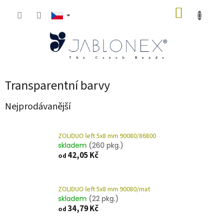
Přejít
NÁKUP
na
obsah
KOŠÍK
Transparentní barvy
Nejprodávanější
ZOLIDUO left 5x8 mm 90080/86800
skladem
(260 pkg.)
42,05 Kč
od
ZOLIDUO left 5x8 mm 90080/mat
skladem
(22 pkg.)
34,79 Kč
od