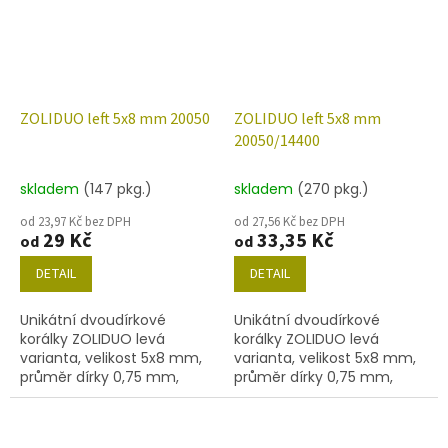
ZOLIDUO left 5x8 mm 20050
ZOLIDUO left 5x8 mm
20050/14400
skladem
(147 pkg.)
skladem
(270 pkg.)
od 23,97 Kč bez DPH
od 27,56 Kč bez DPH
29 Kč
33,35 Kč
od
od
DETAIL
DETAIL
Unikátní dvoudírkové
Unikátní dvoudírkové
korálky ZOLIDUO levá
korálky ZOLIDUO levá
varianta, velikost 5x8 mm,
varianta, velikost 5x8 mm,
průměr dírky 0,75 mm,
průměr dírky 0,75 mm,
obsah balení 20 ks nebo
obsah balení 20 ks nebo
níže uvedené. Barva
níže uvedené. Barva
amethyst
amethyst s dekorem 14400