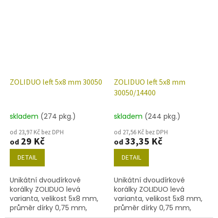
níže uvedené. Barva
níže uvedené. Barva
ametyst/mat.
amethyst s dekorem
86800
ZOLIDUO left 5x8 mm 30050
ZOLIDUO left 5x8 mm
30050/14400
skladem
(274 pkg.)
skladem
(244 pkg.)
od 23,97 Kč bez DPH
od 27,56 Kč bez DPH
29 Kč
33,35 Kč
od
od
DETAIL
DETAIL
Unikátní dvoudírkové
Unikátní dvoudírkové
korálky ZOLIDUO levá
korálky ZOLIDUO levá
varianta, velikost 5x8 mm,
varianta, velikost 5x8 mm,
průměr dírky 0,75 mm,
průměr dírky 0,75 mm,
obsah balení 20 ks nebo
obsah balení 20 ks nebo