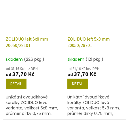
ZOLIDUO left 5x8 mm
ZOLIDUO left 5x8 mm
20050/28101
20050/28701
skladem
(226 pkg.)
skladem
(121 pkg.)
od 31,16 Kč bez DPH
od 31,16 Kč bez DPH
37,70 Kč
37,70 Kč
od
od
DETAIL
DETAIL
Unikátní dvoudírkové
Unikátní dvoudírkové
korálky ZOLIDUO levá
korálky ZOLIDUO levá
varianta, velikost 5x8 mm,
varianta, velikost 5x8 mm,
průměr dírky 0,75 mm,
průměr dírky 0,75 mm,
obsah balení 20 ks nebo
obsah balení 20 ks nebo
níže uvedené. Barva
níže uvedené. Barva