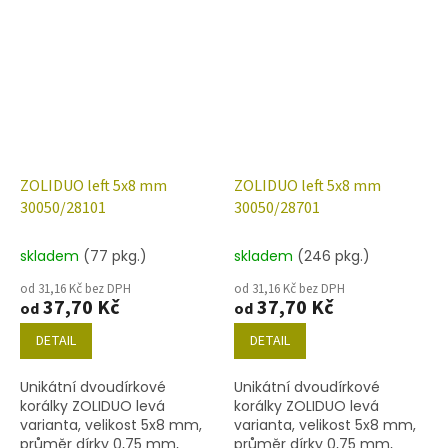
níže uvedené. Barva safír
níže uvedené. Barva safír s
dekorem 14400
ZOLIDUO left 5x8 mm
ZOLIDUO left 5x8 mm
30050/28101
30050/28701
skladem
(77 pkg.)
skladem
(246 pkg.)
od 31,16 Kč bez DPH
od 31,16 Kč bez DPH
37,70 Kč
37,70 Kč
od
od
DETAIL
DETAIL
Unikátní dvoudírkové
Unikátní dvoudírkové
korálky ZOLIDUO levá
korálky ZOLIDUO levá
varianta, velikost 5x8 mm,
varianta, velikost 5x8 mm,
průměr dírky 0,75 mm,
průměr dírky 0,75 mm,