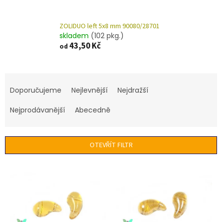
ZOLIDUO left 5x8 mm 90080/28701
skladem
(102 pkg.)
43,50 Kč
od
Ř
a
Doporučujeme
Nejlevnější
Nejdražší
z
e
Nejprodávanější
Abecedně
n
í
p
OTEVŘÍT FILTR
r
o
V
d
ý
u
p
k
i
t
s
ů