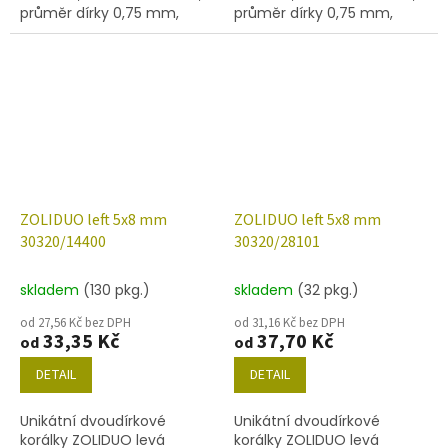
průměr dírky 0,75 mm,
průměr dírky 0,75 mm,
obsah balení 20 ks nebo
obsah balení 20 ks nebo
níže uvedené. Barva
níže uvedené. Barva
safír/mat.
montana safír
ZOLIDUO left 5x8 mm
ZOLIDUO left 5x8 mm
30320/14400
30320/28101
skladem
(130 pkg.)
skladem
(32 pkg.)
od 27,56 Kč bez DPH
od 31,16 Kč bez DPH
33,35 Kč
37,70 Kč
od
od
DETAIL
DETAIL
Unikátní dvoudírkové
Unikátní dvoudírkové
korálky ZOLIDUO levá
korálky ZOLIDUO levá