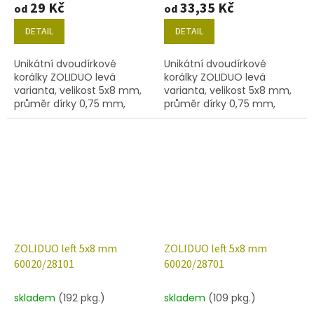
29 Kč
33,35 Kč
od
od
DETAIL
DETAIL
Unikátní dvoudírkové
Unikátní dvoudírkové
korálky ZOLIDUO levá
korálky ZOLIDUO levá
varianta, velikost 5x8 mm,
varianta, velikost 5x8 mm,
průměr dírky 0,75 mm,
průměr dírky 0,75 mm,
obsah balení 20 ks nebo
obsah balení 20 ks nebo
níže uvedené. Barva
níže uvedené. Barva
akvamarín
akvamarín s dekorem
14400
ZOLIDUO left 5x8 mm
ZOLIDUO left 5x8 mm
60020/28101
60020/28701
skladem
(192 pkg.)
skladem
(109 pkg.)