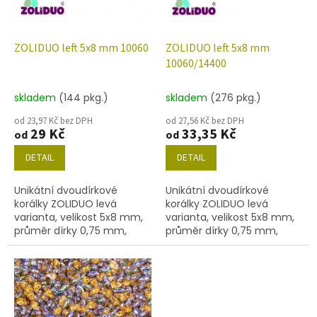
p
r
o
d
ZOLIDUO left 5x8 mm 10060
ZOLIDUO left 5x8 mm
u
10060/14400
k
t
skladem
(144 pkg.)
skladem
(276 pkg.)
ů
od 23,97 Kč bez DPH
od 27,56 Kč bez DPH
29 Kč
33,35 Kč
od
od
DETAIL
DETAIL
Unikátní dvoudírkové
Unikátní dvoudírkové
korálky ZOLIDUO levá
korálky ZOLIDUO levá
varianta, velikost 5x8 mm,
varianta, velikost 5x8 mm,
průměr dírky 0,75 mm,
průměr dírky 0,75 mm,
obsah balení 20 ks nebo
obsah balení 20 ks nebo
níže uvedené. Barva topaz
níže uvedené. Barva topaz
s dekorem 14400