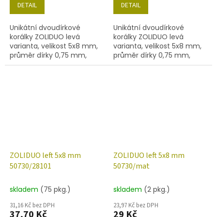
DETAIL
DETAIL
Unikátní dvoudírkové
Unikátní dvoudírkové
korálky ZOLIDUO levá
korálky ZOLIDUO levá
varianta, velikost 5x8 mm,
varianta, velikost 5x8 mm,
průměr dírky 0,75 mm,
průměr dírky 0,75 mm,
obsah balení 20 ks nebo
obsah balení 20 ks nebo
níže uvedené. Barva
níže uvedené. Barva
emerald
emerald s dekorem 14400
ZOLIDUO left 5x8 mm
ZOLIDUO left 5x8 mm
50730/28101
50730/mat
skladem
(75 pkg.)
skladem
(2 pkg.)
31,16 Kč bez DPH
23,97 Kč bez DPH
37,70 Kč
29 Kč