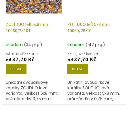
ZOLIDUO left 5x8 mm
ZOLIDUO left 5x8 mm
10060/28101
10060/28701
skladem
(34 pkg.)
skladem
(142 pkg.)
od 31,16 Kč bez DPH
od 31,16 Kč bez DPH
37,70 Kč
37,70 Kč
od
od
DETAIL
DETAIL
Unikátní dvoudírkové
Unikátní dvoudírkové
korálky ZOLIDUO levá
korálky ZOLIDUO levá
varianta, velikost 5x8 mm,
varianta, velikost 5x8 mm,
průměr dírky 0,75 mm,
průměr dírky 0,75 mm,
obsah balení 20 ks nebo
obsah balení 20 ks nebo
níže uvedené. Barva topaz
níže uvedené. Barva topaz
s dekorem 28101
s dekorem 28701