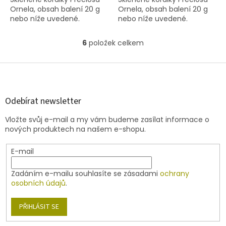
Ornela, obsah balení 20 g
Ornela, obsah balení 20 g
nebo níže uvedené.
nebo níže uvedené.
6
položek celkem
O
v
l
Z
á
á
d
p
a
a
Odebírat newsletter
c
t
í
Vložte svůj e-mail a my vám budeme zasílat informace o
í
p
nových produktech na našem e-shopu.
r
v
E-mail
k
y
v
Zadáním e-mailu souhlasíte se zásadami
ochrany
ý
osobních údajů
.
p
i
PŘIHLÁSIT SE
s
u