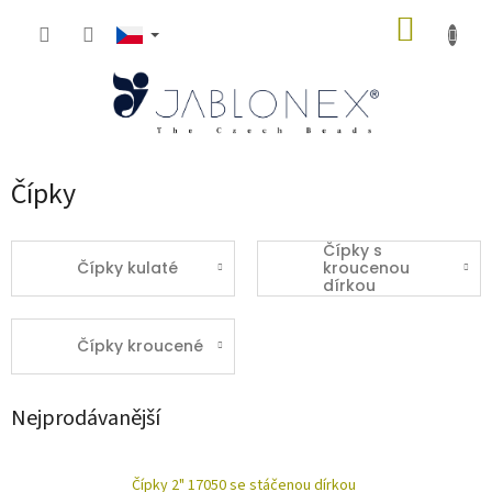
Přejít
NÁKUP
na
obsah
KOŠÍK
Čípky
Čípky s
Čípky kulaté
kroucenou
dírkou
Čípky kroucené
Nejprodávanější
Čípky 2" 17050 se stáčenou dírkou