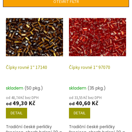
p
OTEVŘÍT FILTR
r
o
V
d
ý
u
p
k
i
t
s
ů
p
r
o
d
Čípky rovné 1" 17140
Čípky rovné 1" 97070
u
k
t
skladem
(50 pkg.)
skladem
(35 pkg.)
ů
od 40,74 Kč bez DPH
od 33,55 Kč bez DPH
49,30 Kč
40,60 Kč
od
od
DETAIL
DETAIL
Tradiční české perličky
Tradiční české perličky