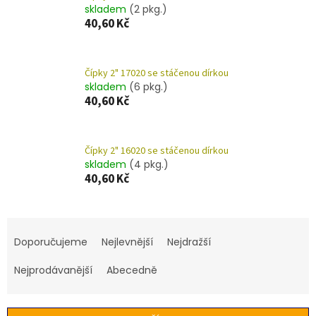
skladem
(2 pkg.)
40,60 Kč
Čípky 2" 17020 se stáčenou dírkou
skladem
(6 pkg.)
40,60 Kč
Čípky 2" 16020 se stáčenou dírkou
skladem
(4 pkg.)
40,60 Kč
Ř
a
Doporučujeme
Nejlevnější
Nejdražší
z
e
Nejprodávanější
Abecedně
n
í