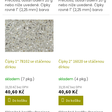
Preciosa, obsah balení 20 g
Preciosa, obsah balení 20 g
nebo níže uvedené. Čípky
nebo níže uvedené. Čípky
rovné 1" (2,25 mm) barva
rovné 1" (2,25 mm) barva
17140
97070
Čípky 1" 78102 se stáčenou
Čípky 2" 16020 se stáčenou
dírkou
dírkou
skladem
(7 pkg.)
skladem
(4 pkg.)
33,55 Kč bez DPH
33,55 Kč bez DPH
40,60 Kč
40,60 Kč
Do košíku
Do košíku