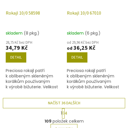
Rokajl 10/0 58598
Rokajl 10/0 67010
skladem
(8 pkg.)
skladem
(6 pkg.)
28,75 Kč bez DPH
od 29,96 Kč bez DPH
34,79 Kč
36,25 Kč
od
DETAIL
DETAIL
Preciosa rokajl patří
Preciosa rokajl patří
k oblíbeným skleněným
k oblíbeným skleněným
korálkům používaným
korálkům používaným
k výrobě bižuterie. Velikost
k výrobě bižuterie. Velikost
10/0 (2,2-2,4 mm), barva
10/0 (2,2-2,4 mm), barva
58598, obsah balení 20 g
67010, obsah balení 20 g
(cca 1820 ks) nebo níže
NAČÍST 36 DALŠÍCH
(cca 1820 ks) nebo níže
uvedené.
uvedené.
S
1
4
t
O
r
109
položek celkem
v
á