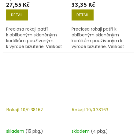
27,55 Kč
33,35 Kč
DETAIL
DETAIL
Preciosa rokajl patří
Preciosa rokajl patří k
k oblíbeným skleněným
oblíbeným skleněným
korálkům používaným
korálkům používaným k
k výrobě bižuterie. Velikost
výrobě bižuterie. Velikost
10/0 (2,2-2,4mm), barva
10/0 (2,2-2,4mm), barva
38118, obsah balení 20 g
38128. obsah balení 20 g
(cca 1820 ks) nebo níže
(cca 1820 ks) nebo níže
uvedené.
uvedené.
Rokajl 10/0 38162
Rokajl 10/0 38163
skladem
(15 pkg.)
skladem
(4 pkg.)