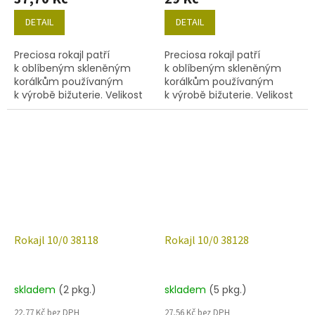
DETAIL
DETAIL
Preciosa rokajl patří
Preciosa rokajl patří
k oblíbeným skleněným
k oblíbeným skleněným
korálkům používaným
korálkům používaným
k výrobě bižuterie. Velikost
k výrobě bižuterie. Velikost
10/0 (2,2-2,4 mm), barva
10/0 (2,0-2,4mm), barva
27080, obsah balení 20 g
37110, obsah balení 20 g
(cca 1820 ks) nebo níže
(cca 1820 ks) nebo níže
uvedené.
uvedené.
Rokajl 10/0 38118
Rokajl 10/0 38128
skladem
(2 pkg.)
skladem
(5 pkg.)
22,77 Kč bez DPH
27,56 Kč bez DPH