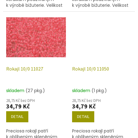
k výrobě bižuterie. Velikost
k výrobě bižuterie. Velikost
10/0 (2,2-2,4mm), barva
10/0 (2,2-2,4 mm), barva
02090, obsah balení 20 g
11020, obsah balení 20 g
(cca 1820 ks) nebo níže
(cca 1820 ks) nebo níže
uvedené.
uvedené.
Rokajl 10/0 11027
Rokajl 10/0 11050
skladem
(27 pkg.)
skladem
(1 pkg.)
28,75 Kč bez DPH
28,75 Kč bez DPH
34,79 Kč
34,79 Kč
DETAIL
DETAIL
Preciosa rokajl patří
Preciosa rokajl patří
k oblíbeným skleněným
k oblíbeným skleněným