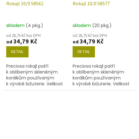
Rokajl 10/0 58562
Rokajl 10/0 58577
skladem
(4 pkg.)
skladem
(20 pkg.)
od 28,75 Kč bez DPH
od 28,75 Kč bez DPH
34,79 Kč
34,79 Kč
od
od
DETAIL
DETAIL
Preciosa rokajl patří
Preciosa rokajl patří
k oblíbeným skleněným
k oblíbeným skleněným
korálkům používaným
korálkům používaným
k výrobě bižuterie. Velikost
k výrobě bižuterie. Velikost
10/0 (2,2-2,4 mm), barva
10/0 (2,2-2,4mm), barva
58562, obsah balení 20 g
58577 , obsah balení 20 g
(cca 1820 ks) nebo níže
(cca 1820 ks) nebo níže
uvedené.
uvedené.