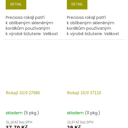
DETAIL
DETAIL
Preciosa rokajl patří
Preciosa rokajl patří
k oblíbeným skleněným
k oblíbeným skleněným
korálkům používaným
korálkům používaným
k výrobě bižuterie. Velikost
k výrobě bižuterie. Velikost
10/0 (2,2-2,4 mm), barva
10/0 (2,2-2,4 mm), barva
26010, obsah balení 20 g
27060, obsah balení 20 g
(cca 1820 ks) nebo níže
(cca 1820 ks) nebo níže
uvedené.
uvedené.
Rokajl 10/0 27080
Rokajl 10/0 37110
skladem
(5 pkg.)
skladem
(11 pkg.)
31,16 Kč bez DPH
23,97 Kč bez DPH
37,70 Kč
29 Kč