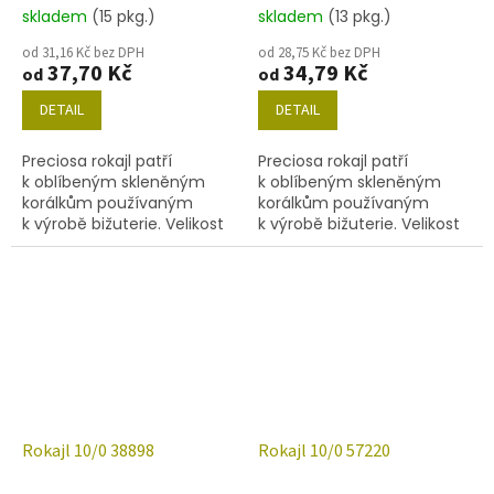
skladem
(15 pkg.)
skladem
(13 pkg.)
od 31,16 Kč bez DPH
od 28,75 Kč bez DPH
37,70 Kč
34,79 Kč
od
od
DETAIL
DETAIL
Preciosa rokajl patří
Preciosa rokajl patří
k oblíbeným skleněným
k oblíbeným skleněným
korálkům používaným
korálkům používaným
k výrobě bižuterie. Velikost
k výrobě bižuterie. Velikost
10/0 (2,2-2,4 mm), barva
10/0 (2,2-2,4 mm), barva
38319, obsah balení 20 g
38836, obsah balení 20 g
(cca 1820 ks) nebo níže
(cca 1820 ks) nebo níže
uvedené.
uvedené.
Rokajl 10/0 38898
Rokajl 10/0 57220