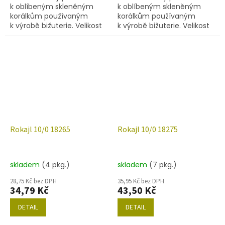
k oblíbeným skleněným
k oblíbeným skleněným
korálkům používaným
korálkům používaným
k výrobě bižuterie. Velikost
k výrobě bižuterie. Velikost
10/0 (2,0-2,4mm),barva
10/0 (2,0-2,4mm),barva
16165, obsah balení 20 g
18236, obsah balení 20 g
(cca 1820 ks) nebo níže
(cca 1820 ks) nebo níže
uvedené.
uvedené.
Rokajl 10/0 18265
Rokajl 10/0 18275
skladem
(4 pkg.)
skladem
(7 pkg.)
28,75 Kč bez DPH
35,95 Kč bez DPH
34,79 Kč
43,50 Kč
DETAIL
DETAIL