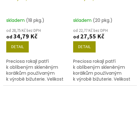
skladem
(18 pkg.)
skladem
(20 pkg.)
od 28,75 Kč bez DPH
od 22,77 Kč bez DPH
34,79 Kč
27,55 Kč
od
od
DETAIL
DETAIL
Preciosa rokajl patří
Preciosa rokajl patří
k oblíbeným skleněným
k oblíbeným skleněným
korálkům používaným
korálkům používaným
k výrobě bižuterie. Velikost
k výrobě bižuterie. Velikost
10/0 (2,2-2,4mm), barva
10/0 (2,2-2,4mm), barva
58526, obsah balení 20 g
58536, obsah balení 20 g
(cca 1820 ks) nebo níže
(cca 1820 ks) nebo níže
uvedené.
uvedené.