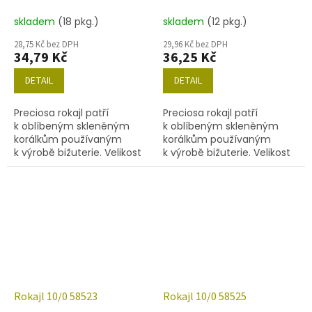
skladem
(18 pkg.)
skladem
(12 pkg.)
28,75 Kč bez DPH
29,96 Kč bez DPH
34,79 Kč
36,25 Kč
DETAIL
DETAIL
Preciosa rokajl patří
Preciosa rokajl patří
k oblíbeným skleněným
k oblíbeným skleněným
korálkům používaným
korálkům používaným
k výrobě bižuterie. Velikost
k výrobě bižuterie. Velikost
10/0 (2,2-2,4 mm), barva
10/0 (2,2-2,4 mm), barva
38898, obsah balení 20 g
57220, obsah balení 20 g
(cca 1820 ks) nebo níže
(cca 1820 ks) nebo níže
uvedené.
uvedené.
Rokajl 10/0 58523
Rokajl 10/0 58525