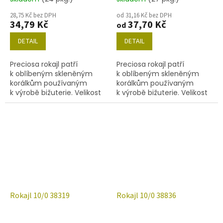
28,75 Kč bez DPH
od 31,16 Kč bez DPH
34,79 Kč
37,70 Kč
od
DETAIL
DETAIL
Preciosa rokajl patří
Preciosa rokajl patří
k oblíbeným skleněným
k oblíbeným skleněným
korálkům používaným
korálkům používaným
k výrobě bižuterie. Velikost
k výrobě bižuterie. Velikost
10/0 (2,2-2,4mm), barva
10/0 (2,2-2,4 mm), barva
38187, obsah balení 20 g
38317, obsah balení 20 g
(cca 1820 ks) nebo níže
(cca 1820 ks) nebo níže
uvedené.
uvedené.
Rokajl 10/0 38319
Rokajl 10/0 38836