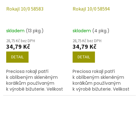
Rokajl 10/0 58583
Rokajl 10/0 58594
skladem
(13 pkg.)
skladem
(4 pkg.)
28,75 Kč bez DPH
28,75 Kč bez DPH
34,79 Kč
34,79 Kč
DETAIL
DETAIL
Preciosa rokajl patří
Preciosa rokajl patří
k oblíbeným skleněným
k oblíbeným skleněným
korálkům používaným
korálkům používaným
k výrobě bižuterie. Velikost
k výrobě bižuterie. Velikost
10/0 (2,2-2,4mm), barva
10/0 (2,2-2,4mm), barva
58583, obsah balení 20 g
58594, obsah balení 20 g
(cca 1820 ks) nebo níže
(cca 1820 ks) nebo níže
uvedené.
uvedené.