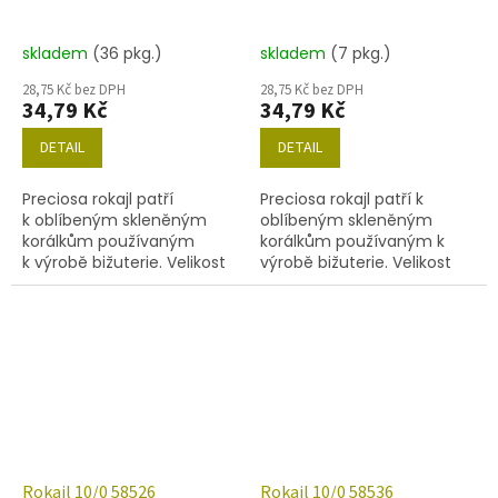
skladem
(36 pkg.)
skladem
(7 pkg.)
28,75 Kč bez DPH
28,75 Kč bez DPH
34,79 Kč
34,79 Kč
DETAIL
DETAIL
Preciosa rokajl patří
Preciosa rokajl patří k
k oblíbeným skleněným
oblíbeným skleněným
korálkům používaným
korálkům používaným k
k výrobě bižuterie. Velikost
výrobě bižuterie. Velikost
10/0 (2,2-2,4mm), barva
10/0 (2,2-2,4 mm), barva
58523, obsah balení 20 g
58525, obsah balení 20 g
(cca 1820 ks) nebo níže
(cca 1820 ks) nebo níže
uvedené.
uvedené.
Rokajl 10/0 58526
Rokajl 10/0 58536