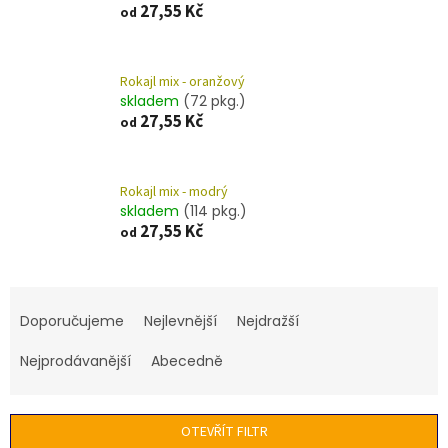
27,55 Kč
od
Rokajl mix - oranžový
skladem
(72 pkg.)
27,55 Kč
od
Rokajl mix - modrý
skladem
(114 pkg.)
27,55 Kč
od
Ř
a
Doporučujeme
Nejlevnější
Nejdražší
z
e
Nejprodávanější
Abecedně
n
í
p
OTEVŘÍT FILTR