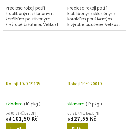
Preciosa rokajl patří
Preciosa rokajl patří
k oblíbeným skleněným
k oblíbeným skleněným
korálkům používaným
korálkům používaným
k výrobě bižuterie. Velikost
k výrobě bižuterie. Velikost
10/0 (2,2-2,4mm), barva
10/0 (2,0-2,4mm),barva
18286, obsah balení 20 g
18600, obsah balení 20 g
(cca 1820 ks) nebo níže
(cca 1820 ks) nebo níže
uvedené.
uvedené.
Rokajl 10/0 19135
Rokajl 10/0 20010
skladem
(10 pkg.)
skladem
(12 pkg.)
od 83,88 Kč bez DPH
od 22,77 Kč bez DPH
101,50 Kč
27,55 Kč
od
od
DETAIL
DETAIL