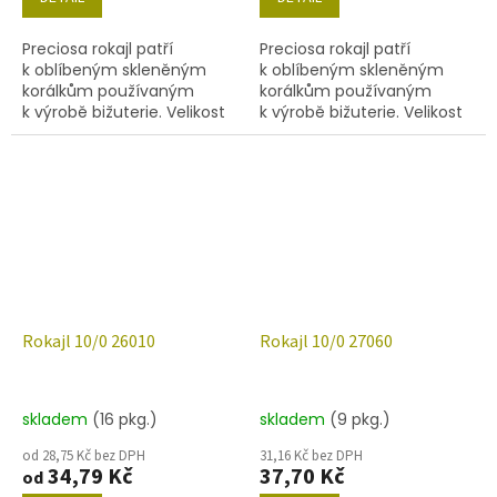
Preciosa rokajl patří
Preciosa rokajl patří
k oblíbeným skleněným
k oblíbeným skleněným
korálkům používaným
korálkům používaným
k výrobě bižuterie. Velikost
k výrobě bižuterie. Velikost
10/0 (2,0-2,4mm),barva
10/0 (2,2-2,4 mm), barva
19135, obsah balení 20 g
20010, obsah balení 20 g
(cca 1820 ks) nebo níže
(cca 1820 ks) nebo níže
uvedené.
uvedené.
Rokajl 10/0 26010
Rokajl 10/0 27060
skladem
(16 pkg.)
skladem
(9 pkg.)
od 28,75 Kč bez DPH
31,16 Kč bez DPH
34,79 Kč
37,70 Kč
od