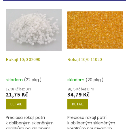
r
o
V
d
ý
u
p
k
i
t
s
ů
p
r
o
d
Rokajl 10/0 02090
Rokajl 10/0 11020
u
k
t
skladem
(22 pkg.)
skladem
(20 pkg.)
ů
17,98 Kč bez DPH
28,75 Kč bez DPH
21,75 Kč
34,79 Kč
DETAIL
DETAIL
Preciosa rokajl patří
Preciosa rokajl patří
k oblíbeným skleněným
k oblíbeným skleněným
korálkům používaným
korálkům používaným