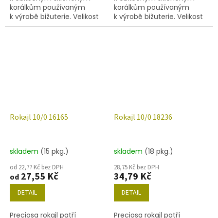
korálkům používaným
korálkům používaným
k výrobě bižuterie. Velikost
k výrobě bižuterie. Velikost
10/0 (2,2-2,4 mm), barva
10/0 (2,2-2,4mm), barva
11027, obsah balení 20 g
11050, obsah balení 20 g
(cca 1820 ks) nebo níže
(cca 1820 ks) nebo níže
uvedené.
uvedené.
Rokajl 10/0 16165
Rokajl 10/0 18236
skladem
(15 pkg.)
skladem
(18 pkg.)
od 22,77 Kč bez DPH
28,75 Kč bez DPH
27,55 Kč
34,79 Kč
od
DETAIL
DETAIL
Preciosa rokajl patří
Preciosa rokajl patří