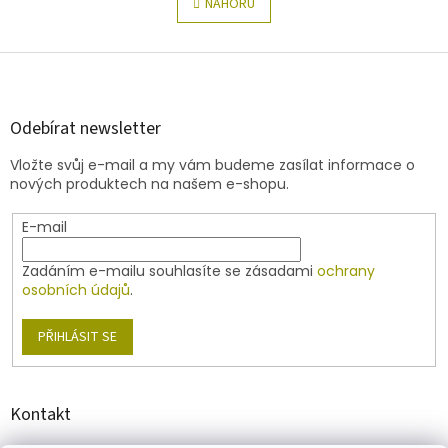
l
NAHORU
n
á
k
o
d
v
Z
a
á
c
á
n
í
p
í
p
a
Odebírat newsletter
r
t
v
Vložte svůj e-mail a my vám budeme zasílat informace o
í
k
nových produktech na našem e-shopu.
y
v
E-mail
ý
p
i
Zadáním e-mailu souhlasíte se zásadami
ochrany
s
osobních údajů
.
u
PŘIHLÁSIT SE
Kontakt