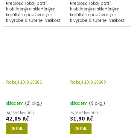
Preciosa rokajl patří
Preciosa rokajl patří
k oblíbeným skleněným
k oblíbeným skleněným
korálkům používaným
korálkům používaným
k výrobě bižuterie. Velikost
k výrobě bižuterie. Velikost
10/0 (2,0-2,4mm),barva
10/0 (2,2-2,4 mm), barva
18265, obsah balení 20 g
18275, obsah balení 20 g
(cca 1820 ks) nebo níže
(cca 1820 ks) nebo níže
uvedené.
uvedené.
Rokajl 10/0 18286
Rokajl 10/0 18600
skladem
(21 pkg.)
skladem
(9 pkg.)
34,75 Kč bez DPH
26,36 Kč bez DPH
42,05 Kč
31,90 Kč
DETAIL
DETAIL