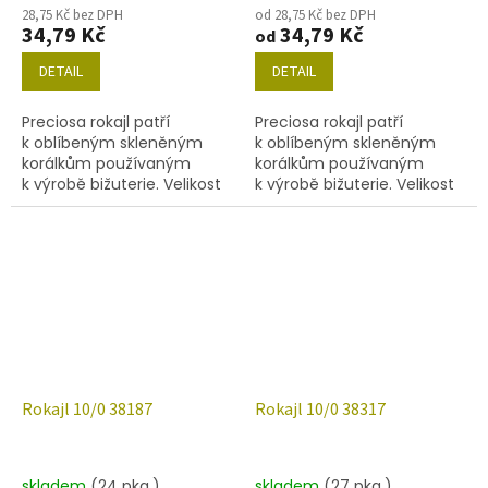
28,75 Kč bez DPH
od 28,75 Kč bez DPH
34,79 Kč
34,79 Kč
od
DETAIL
DETAIL
Preciosa rokajl patří
Preciosa rokajl patří
k oblíbeným skleněným
k oblíbeným skleněným
korálkům používaným
korálkům používaným
k výrobě bižuterie. Velikost
k výrobě bižuterie. Velikost
10/0 (2,2-2,4mm), barva
10/0 (2,2-2,4 mm), barva
38162, obsah balení 20 g
38163, obsah balení 20 g
(cca 1820 ks) nebo níže
(cca 1820 ks) nebo níže
uvedené.
uvedené.
Rokajl 10/0 38187
Rokajl 10/0 38317
skladem
(24 pkg.)
skladem
(27 pkg.)