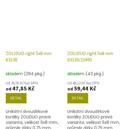
níže uvedené. Barva modrá
níže uvedené. Barva modrá
s dekorem 28701
s travertinem 86805
ZOLIDUO right 5x8 mm
ZOLIDUO right 5x8 mm
63130
63130/15495
skladem
(294 pkg.)
skladem
(43 pkg.)
od 39,55 Kč bez DPH
od 49,12 Kč bez DPH
47,85 Kč
59,44 Kč
od
od
DETAIL
DETAIL
Unikátní dvoudírkové
Unikátní dvoudírkové
korálky ZOLIDUO pravá
korálky ZOLIDUO pravá
varianta, velikost 5x8 mm,
varianta, velikost 5x8 mm,
průměr dírky 0,75 mm,
průměr dírky 0,75 mm,