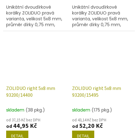
Unikátní dvoudírkové
Unikátní dvoudírkové
korálky ZOLIDUO pravá
korálky ZOLIDUO pravá
varianta, velikost 5x8 mm,
varianta, velikost 5x8 mm,
průměr dírky 0,75 mm,
průměr dírky 0,75 mm,
obsah balení 20 ks nebo
obsah balení 20 ks nebo
níže uvedené. Barva žlutá s
níže uvedené. Barva korál
travertinem
ZOLIDUO right 5x8 mm
ZOLIDUO right 5x8 mm
93200/14400
93200/15495
skladem
(38 pkg.)
skladem
(175 pkg.)
od 37,15 Kč bez DPH
od 43,14 Kč bez DPH
44,95 Kč
52,20 Kč
od
od
DETAIL
DETAIL