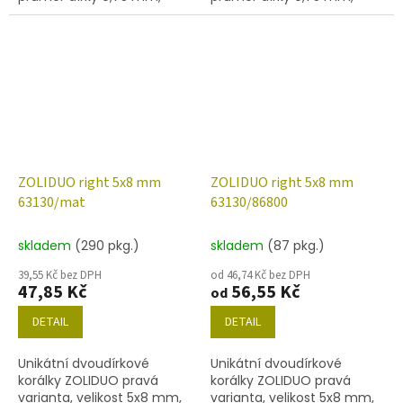
obsah balení 20 ks nebo
obsah balení 20 ks nebo
níže uvedené. Barva tyrkys
níže uvedené. Barva tyrkys
s dekorem 15495
ZOLIDUO right 5x8 mm
ZOLIDUO right 5x8 mm
63130/mat
63130/86800
skladem
(290 pkg.)
skladem
(87 pkg.)
39,55 Kč bez DPH
od 46,74 Kč bez DPH
47,85 Kč
56,55 Kč
od
DETAIL
DETAIL
Unikátní dvoudírkové
Unikátní dvoudírkové
korálky ZOLIDUO pravá
korálky ZOLIDUO pravá
varianta, velikost 5x8 mm,
varianta, velikost 5x8 mm,