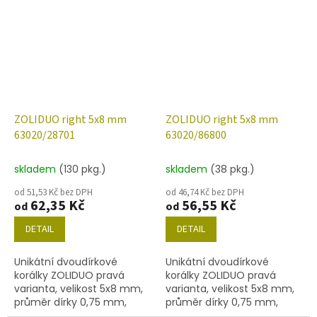
níže uvedené. Barva modrá
níže uvedené. Barva modrá
s dekorem 15495
s dekorem 15615
ZOLIDUO right 5x8 mm
ZOLIDUO right 5x8 mm
63020/28701
63020/86800
skladem
(130 pkg.)
skladem
(38 pkg.)
od 51,53 Kč bez DPH
od 46,74 Kč bez DPH
62,35 Kč
56,55 Kč
od
od
DETAIL
DETAIL
Unikátní dvoudírkové
Unikátní dvoudírkové
korálky ZOLIDUO pravá
korálky ZOLIDUO pravá
varianta, velikost 5x8 mm,
varianta, velikost 5x8 mm,
průměr dírky 0,75 mm,
průměr dírky 0,75 mm,
obsah balení 20 ks nebo
obsah balení 20 ks nebo