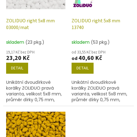
p
r
o
d
ZOLIDUO right 5x8 mm
ZOLIDUO right 5x8 mm
u
03000/mat
13740
k
t
skladem
(23 pkg.)
skladem
(53 pkg.)
ů
19,17 Kč bez DPH
od 33,55 Kč bez DPH
23,20 Kč
40,60 Kč
od
DETAIL
DETAIL
Unikátní dvoudírkové
Unikátní dvoudírkové
korálky ZOLIDUO pravá
korálky ZOLIDUO pravá
varianta, velikost 5x8 mm,
varianta, velikost 5x8 mm,
průměr dírky 0,75 mm,
průměr dírky 0,75 mm,
obsah balení 20 ks nebo
obsah balení 20 ks nebo
níže uvedené. Barva
níže uvedené. Barva
křída/mat.
horčice.