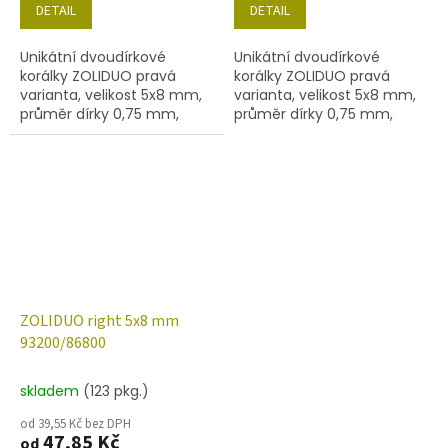
DETAIL
DETAIL
Unikátní dvoudírkové
Unikátní dvoudírkové
korálky ZOLIDUO pravá
korálky ZOLIDUO pravá
varianta, velikost 5x8 mm,
varianta, velikost 5x8 mm,
průměr dírky 0,75 mm,
průměr dírky 0,75 mm,
obsah balení 20 ks nebo
obsah balení 20 ks nebo
níže uvedené. Barva korál s
níže uvedené. Barva
pokovem 22601
korál/mat.
ZOLIDUO right 5x8 mm
93200/86800
skladem
(123 pkg.)
od 39,55 Kč bez DPH
47,85 Kč
od