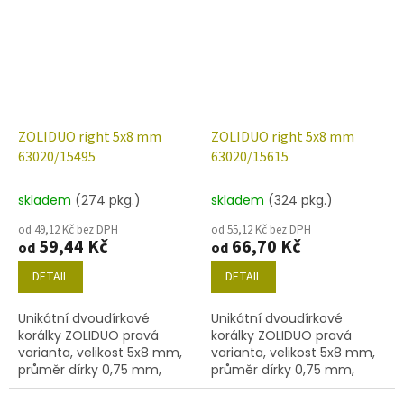
s bílým listrem
ZOLIDUO right 5x8 mm
ZOLIDUO right 5x8 mm
63020/15495
63020/15615
skladem
(274 pkg.)
skladem
(324 pkg.)
od 49,12 Kč bez DPH
od 55,12 Kč bez DPH
59,44 Kč
66,70 Kč
od
od
DETAIL
DETAIL
Unikátní dvoudírkové
Unikátní dvoudírkové
korálky ZOLIDUO pravá
korálky ZOLIDUO pravá
varianta, velikost 5x8 mm,
varianta, velikost 5x8 mm,
průměr dírky 0,75 mm,
průměr dírky 0,75 mm,
obsah balení 20 ks nebo
obsah balení 20 ks nebo