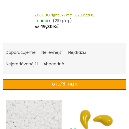
ZOLIDUO right 5x8 mm 93200/22601
skladem
(219 pkg.)
49,30 Kč
od
Ř
a
Doporučujeme
Nejlevnější
Nejdražší
z
e
Nejprodávanější
Abecedně
n
í
p
OTEVŘÍT FILTR
r
o
V
d
ý
u
p
k
i
t
s
ů