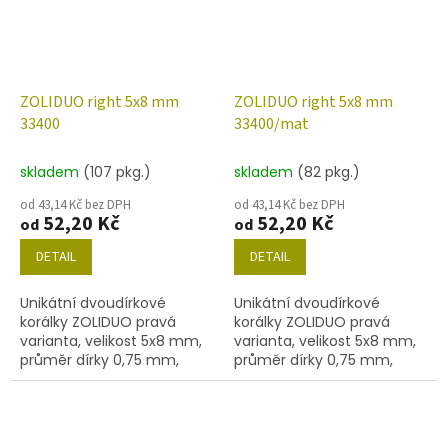
ZOLIDUO right 5x8 mm
ZOLIDUO right 5x8 mm
33400
33400/mat
skladem
(107 pkg.)
skladem
(82 pkg.)
od 43,14 Kč bez DPH
od 43,14 Kč bez DPH
52,20 Kč
52,20 Kč
od
od
DETAIL
DETAIL
Unikátní dvoudírkové
Unikátní dvoudírkové
korálky ZOLIDUO pravá
korálky ZOLIDUO pravá
varianta, velikost 5x8 mm,
varianta, velikost 5x8 mm,
průměr dírky 0,75 mm,
průměr dírky 0,75 mm,
obsah balení 20 ks nebo
obsah balení 20 ks nebo
níže uvedené. Barva tmavě
níže uvedené. Barva tmavě
modrá.
modrá/matt.