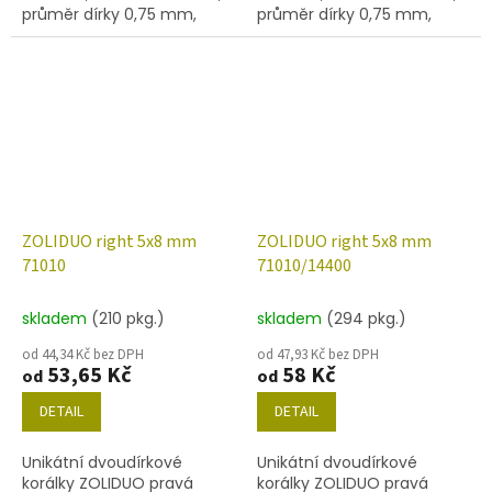
průměr dírky 0,75 mm,
průměr dírky 0,75 mm,
obsah balení 20 ks nebo
obsah balení 20 ks nebo
níže uvedené. Barva
níže uvedené. Barva tyrkys
tyrkys/mat.
s travertinem
ZOLIDUO right 5x8 mm
ZOLIDUO right 5x8 mm
71010
71010/14400
skladem
(210 pkg.)
skladem
(294 pkg.)
od 44,34 Kč bez DPH
od 47,93 Kč bez DPH
53,65 Kč
58 Kč
od
od
DETAIL
DETAIL
Unikátní dvoudírkové
Unikátní dvoudírkové
korálky ZOLIDUO pravá
korálky ZOLIDUO pravá