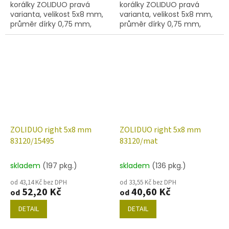
korálky ZOLIDUO pravá
korálky ZOLIDUO pravá
varianta, velikost 5x8 mm,
varianta, velikost 5x8 mm,
průměr dírky 0,75 mm,
průměr dírky 0,75 mm,
obsah balení 20 ks nebo
obsah balení 20 ks nebo
níže uvedené. Barva sytá
níže uvedené. Barva žlutá s
žlutá
listrem 14400
ZOLIDUO right 5x8 mm
ZOLIDUO right 5x8 mm
83120/15495
83120/mat
skladem
(197 pkg.)
skladem
(136 pkg.)
od 43,14 Kč bez DPH
od 33,55 Kč bez DPH
52,20 Kč
40,60 Kč
od
od
DETAIL
DETAIL