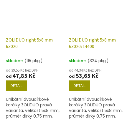
ZOLIDUO right 5x8 mm
ZOLIDUO right 5x8 mm
63020
63020/14400
skladem
(115 pkg.)
skladem
(324 pkg.)
od 39,55 Kč bez DPH
od 44,34 Kč bez DPH
47,85 Kč
53,65 Kč
od
od
DETAIL
DETAIL
Unikátní dvoudírkové
Unikátní dvoudírkové
korálky ZOLIDUO pravá
korálky ZOLIDUO pravá
varianta, velikost 5x8 mm,
varianta, velikost 5x8 mm,
průměr dírky 0,75 mm,
průměr dírky 0,75 mm,
obsah balení 20 ks nebo
obsah balení 20 ks nebo
níže uvedené. Barva modrá
níže uvedené. Barva modrá