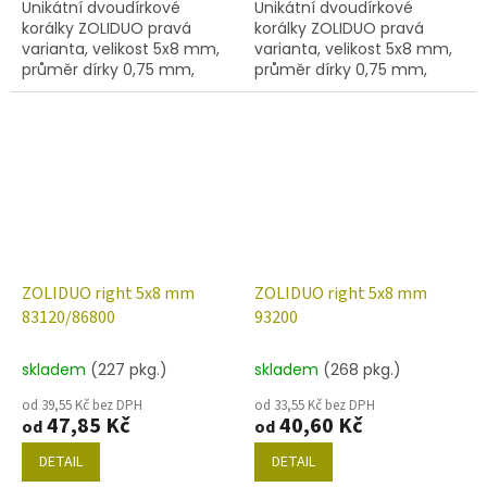
Unikátní dvoudírkové
Unikátní dvoudírkové
korálky ZOLIDUO pravá
korálky ZOLIDUO pravá
varianta, velikost 5x8 mm,
varianta, velikost 5x8 mm,
průměr dírky 0,75 mm,
průměr dírky 0,75 mm,
obsah balení 20 ks nebo
obsah balení 20 ks nebo
níže uvedené. Barva žlutá s
níže uvedené. Barva
listrem 15495
limon/mat.
ZOLIDUO right 5x8 mm
ZOLIDUO right 5x8 mm
83120/86800
93200
skladem
(227 pkg.)
skladem
(268 pkg.)
od 39,55 Kč bez DPH
od 33,55 Kč bez DPH
47,85 Kč
40,60 Kč
od
od
DETAIL
DETAIL