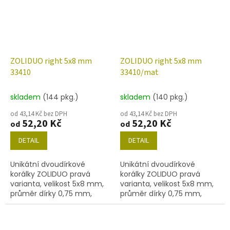
ZOLIDUO right 5x8 mm
ZOLIDUO right 5x8 mm
33410
33410/mat
skladem
(144 pkg.)
skladem
(140 pkg.)
od 43,14 Kč bez DPH
od 43,14 Kč bez DPH
52,20 Kč
52,20 Kč
od
od
DETAIL
DETAIL
Unikátní dvoudírkové
Unikátní dvoudírkové
korálky ZOLIDUO pravá
korálky ZOLIDUO pravá
varianta, velikost 5x8 mm,
varianta, velikost 5x8 mm,
průměr dírky 0,75 mm,
průměr dírky 0,75 mm,
obsah balení 20 ks nebo
obsah balení 20 ks nebo
níže uvedené. Barva tmavě
níže uvedené. Barva tmavě
modrá.
modrá/mat.