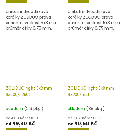
Unikátní dvoudírkové
Unikátní dvoudírkové
korálky ZOLIDUO pravá
korálky ZOLIDUO pravá
varianta, velikost 5x8 mm,
varianta, velikost 5x8 mm,
průměr dírky 0,75 mm,
průměr dírky 0,75 mm,
obsah balení 20 ks nebo
obsah balení 20 ks nebo
níže uvedené. Barva
níže uvedené. Barva korál s
červená s listrem 14400
dekorem 15495
ZOLIDUO right 5x8 mm
ZOLIDUO right 5x8 mm
93200/22601
93200/mat
skladem
(219 pkg.)
skladem
(88 pkg.)
od 40,74 Kč bez DPH
od 33,55 Kč bez DPH
49,30 Kč
40,60 Kč
od
od