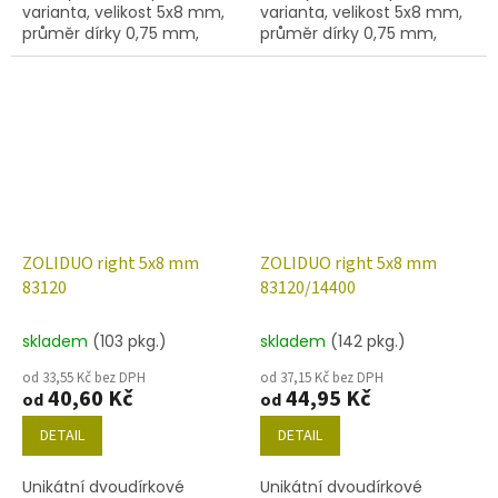
varianta, velikost 5x8 mm,
varianta, velikost 5x8 mm,
průměr dírky 0,75 mm,
průměr dírky 0,75 mm,
obsah balení 20 ks nebo
obsah balení 20 ks nebo
níže uvedené. Barva růžová
níže uvedené. Barva růžová
s dekorem 14400
ZOLIDUO right 5x8 mm
ZOLIDUO right 5x8 mm
83120
83120/14400
skladem
(103 pkg.)
skladem
(142 pkg.)
od 33,55 Kč bez DPH
od 37,15 Kč bez DPH
40,60 Kč
44,95 Kč
od
od
DETAIL
DETAIL
Unikátní dvoudírkové
Unikátní dvoudírkové