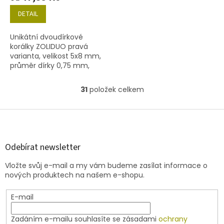
DETAIL
Unikátní dvoudírkové
korálky ZOLIDUO pravá
varianta, velikost 5x8 mm,
průměr dírky 0,75 mm,
obsah balení 20 ks nebo
níže uvedené. Barva korál s
31
položek celkem
O
travertinem
v
l
Z
á
á
d
p
a
a
Odebírat newsletter
c
t
í
Vložte svůj e-mail a my vám budeme zasílat informace o
í
p
nových produktech na našem e-shopu.
r
v
E-mail
k
y
v
Zadáním e-mailu souhlasíte se zásadami
ochrany