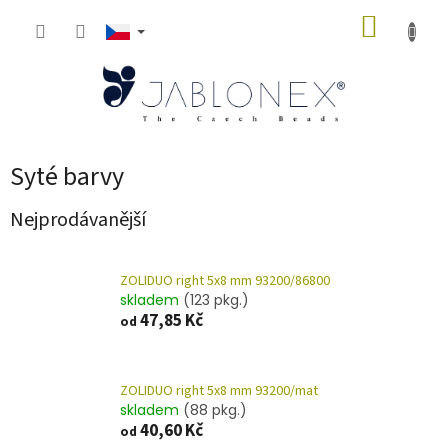
Přejít
NÁKUP
na
obsah
KOŠÍK
Syté barvy
Nejprodávanější
ZOLIDUO right 5x8 mm 93200/86800
skladem
(123 pkg.)
47,85 Kč
od
ZOLIDUO right 5x8 mm 93200/mat
skladem
(88 pkg.)
40,60 Kč
od