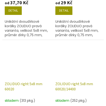
37,70 Kč
29 Kč
od
od
DETAIL
DETAIL
Unikátní dvoudírkové
Unikátní dvoudírkové
korálky ZOLIDUO pravá
korálky ZOLIDUO pravá
varianta, velikost 5x8 mm,
varianta, velikost 5x8 mm,
průměr dírky 0,75 mm,
průměr dírky 0,75 mm,
obsah balení 20 ks nebo
obsah balení 20 ks nebo
níže uvedené. Barva
níže uvedené. Barva
emerald s dekorem 28101
emerald/mat.
ZOLIDUO right 5x8 mm
ZOLIDUO right 5x8 mm
60020
60020/14400
skladem
(313 pkg.)
skladem
(252 pkg.)