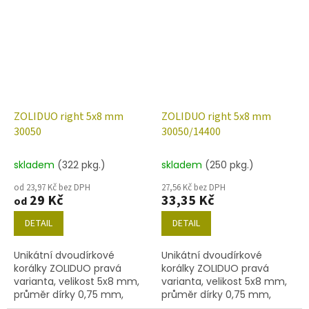
níže uvedené. Barva
níže uvedené. Barva
ametyst/mat.
amethyst s dekorem
86800
ZOLIDUO right 5x8 mm
ZOLIDUO right 5x8 mm
30050
30050/14400
skladem
(322 pkg.)
skladem
(250 pkg.)
od 23,97 Kč bez DPH
27,56 Kč bez DPH
29 Kč
33,35 Kč
od
DETAIL
DETAIL
Unikátní dvoudírkové
Unikátní dvoudírkové
korálky ZOLIDUO pravá
korálky ZOLIDUO pravá
varianta, velikost 5x8 mm,
varianta, velikost 5x8 mm,
průměr dírky 0,75 mm,
průměr dírky 0,75 mm,
obsah balení 20 ks nebo
obsah balení 20 ks nebo