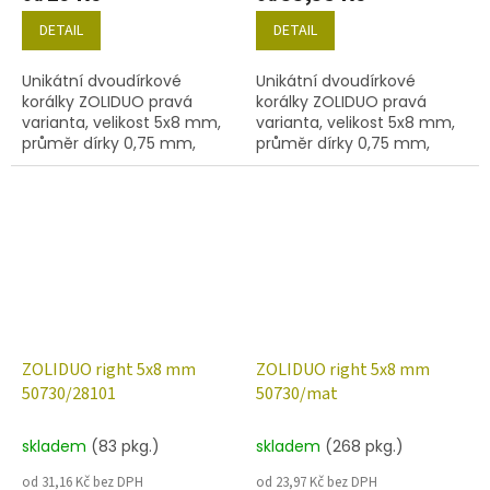
DETAIL
DETAIL
Unikátní dvoudírkové
Unikátní dvoudírkové
korálky ZOLIDUO pravá
korálky ZOLIDUO pravá
varianta, velikost 5x8 mm,
varianta, velikost 5x8 mm,
průměr dírky 0,75 mm,
průměr dírky 0,75 mm,
obsah balení 20 ks nebo
obsah balení 20 ks nebo
níže uvedené. Barva
níže uvedené. Barva
emerald
emerald s dekorem 14400
ZOLIDUO right 5x8 mm
ZOLIDUO right 5x8 mm
50730/28101
50730/mat
skladem
(83 pkg.)
skladem
(268 pkg.)
od 31,16 Kč bez DPH
od 23,97 Kč bez DPH