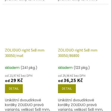
obsah balení 20 ks nebo
obsah balení 20 ks nebo
níže uvedené. Barva safír s
níže uvedené. Barva safír s
dekorem 28101
dekorem 28701
ZOLIDUO right 5x8 mm
ZOLIDUO right 5x8 mm
30050/mat
30050/86800
skladem
(241 pkg.)
skladem
(123 pkg.)
od 23,97 Kč bez DPH
od 29,96 Kč bez DPH
29 Kč
36,25 Kč
od
od
DETAIL
DETAIL
Unikátní dvoudírkové
Unikátní dvoudírkové
korálky ZOLIDUO pravá
korálky ZOLIDUO pravá
varianta, velikost 5x8 mm,
varianta, velikost 5x8 mm,