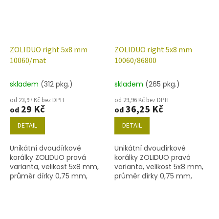
ZOLIDUO right 5x8 mm
ZOLIDUO right 5x8 mm
10060/mat
10060/86800
skladem
(312 pkg.)
skladem
(265 pkg.)
od 23,97 Kč bez DPH
od 29,96 Kč bez DPH
29 Kč
36,25 Kč
od
od
DETAIL
DETAIL
Unikátní dvoudírkové
Unikátní dvoudírkové
korálky ZOLIDUO pravá
korálky ZOLIDUO pravá
varianta, velikost 5x8 mm,
varianta, velikost 5x8 mm,
průměr dírky 0,75 mm,
průměr dírky 0,75 mm,
obsah balení 20 ks nebo
obsah balení 20 ks nebo
níže uvedené. Barva
níže uvedené. Barva topaz
topas/mat.
s dekorem 86800