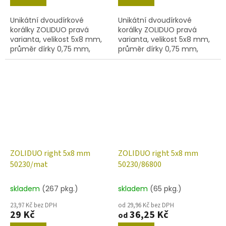
Unikátní dvoudírkové
Unikátní dvoudírkové
korálky ZOLIDUO pravá
korálky ZOLIDUO pravá
varianta, velikost 5x8 mm,
varianta, velikost 5x8 mm,
průměr dírky 0,75 mm,
průměr dírky 0,75 mm,
obsah balení 20 ks nebo
obsah balení 20 ks nebo
níže uvedené. Barva olivín s
níže uvedené. Barva olivín s
dekorem 28101
dekorem 28701
ZOLIDUO right 5x8 mm
ZOLIDUO right 5x8 mm
50230/mat
50230/86800
skladem
(267 pkg.)
skladem
(65 pkg.)
23,97 Kč bez DPH
od 29,96 Kč bez DPH
29 Kč
36,25 Kč
od