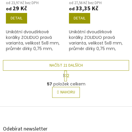
od 23,97 Kč bez DPH
od 27,56 Kč bez DPH
29 Kč
33,35 Kč
od
od
DETAIL
DETAIL
Unikátní dvoudírkové
Unikátní dvoudírkové
korálky ZOLIDUO pravá
korálky ZOLIDUO pravá
varianta, velikost 5x8 mm,
varianta, velikost 5x8 mm,
průměr dírky 0,75 mm,
průměr dírky 0,75 mm,
obsah balení 20 ks nebo
obsah balení 20 ks nebo
níže uvedené. Barva
níže uvedené. Barva
akvamarín
NAČÍST 21 DALŠÍCH
akvamarín s dekorem
14400
S
1
2
t
O
r
57
položek celkem
v
á
l
NAHORU
n
á
k
o
d
v
Z
a
á
c
á
n
í
p
í
p
a
Odebírat newsletter
r