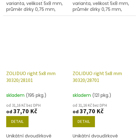
varianta, velikost 5x8 mm,
varianta, velikost 5x8 mm,
průměr dírky 0,75 mm,
průměr dírky 0,75 mm,
obsah balení 20 ks nebo
obsah balení 20 ks nebo
níže uvedené. Barva
níže uvedené. Barva
montana safír
montana safír s dekorem
14400
ZOLIDUO right 5x8 mm
ZOLIDUO right 5x8 mm
30320/28101
30320/28701
skladem
(195 pkg.)
skladem
(121 pkg.)
od 31,16 Kč bez DPH
od 31,16 Kč bez DPH
37,70 Kč
37,70 Kč
od
od
DETAIL
DETAIL
Unikátní dvoudírkové
Unikátní dvoudírkové