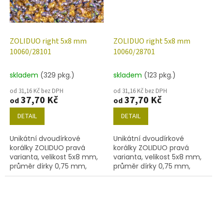
ZOLIDUO right 5x8 mm
ZOLIDUO right 5x8 mm
10060/28101
10060/28701
skladem
(329 pkg.)
skladem
(123 pkg.)
od 31,16 Kč bez DPH
od 31,16 Kč bez DPH
37,70 Kč
37,70 Kč
od
od
DETAIL
DETAIL
Unikátní dvoudírkové
Unikátní dvoudírkové
korálky ZOLIDUO pravá
korálky ZOLIDUO pravá
varianta, velikost 5x8 mm,
varianta, velikost 5x8 mm,
průměr dírky 0,75 mm,
průměr dírky 0,75 mm,
obsah balení 20 ks nebo
obsah balení 20 ks nebo
níže uvedené. Barva topaz
níže uvedené. Barva topaz
s dekorem 28101
s dekorem 28701