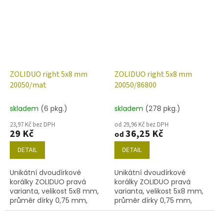
amethyst s dekorem 28101
amethyst s dekorem 28701
ZOLIDUO right 5x8 mm
ZOLIDUO right 5x8 mm
20050/mat
20050/86800
skladem
(6 pkg.)
skladem
(278 pkg.)
23,97 Kč bez DPH
od 29,96 Kč bez DPH
29 Kč
36,25 Kč
od
DETAIL
DETAIL
Unikátní dvoudírkové
Unikátní dvoudírkové
korálky ZOLIDUO pravá
korálky ZOLIDUO pravá
varianta, velikost 5x8 mm,
varianta, velikost 5x8 mm,
průměr dírky 0,75 mm,
průměr dírky 0,75 mm,
obsah balení 20 ks nebo
obsah balení 20 ks nebo