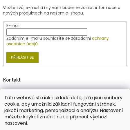
t
v
Vložte svůj e-mail a my vám budeme zasílat informace o
í
k
nových produktech na našem e-shopu.
y
v
E-mail
ý
p
i
Zadáním e-mailu souhlasíte se zásadami
ochrany
s
osobních údajů
.
u
PŘIHLÁSIT SE
Kontakt
shop
@
jablonex.com
Tato webová stránka ukládá data, jako jsou soubory
+420 774 431 432
cookie, aby umožnila základní fungování stránek,
jakož i marketing, personalizaci a analýzu. Nastavení
můžete kdykoli změnit nebo přijmout výchozí
nastavení.