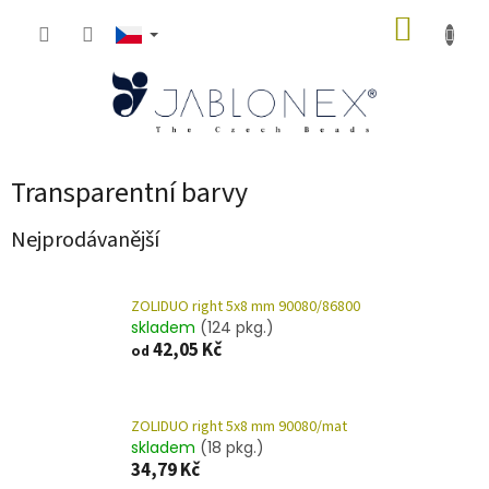
Přejít
NÁKUP
na
obsah
KOŠÍK
Transparentní barvy
Nejprodávanější
ZOLIDUO right 5x8 mm 90080/86800
skladem
(124 pkg.)
42,05 Kč
od
ZOLIDUO right 5x8 mm 90080/mat
skladem
(18 pkg.)
34,79 Kč