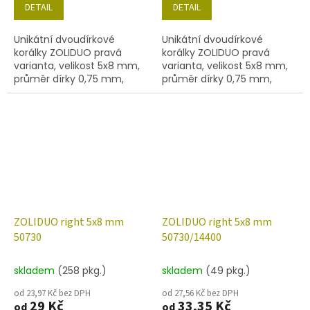
DETAIL
DETAIL
Unikátní dvoudírkové
Unikátní dvoudírkové
korálky ZOLIDUO pravá
korálky ZOLIDUO pravá
varianta, velikost 5x8 mm,
varianta, velikost 5x8 mm,
průměr dírky 0,75 mm,
průměr dírky 0,75 mm,
obsah balení 20 ks nebo
obsah balení 20 ks nebo
níže uvedené. Barva
níže uvedené. Barva zelená
olivín/mat.
s dekorem 86800
ZOLIDUO right 5x8 mm
ZOLIDUO right 5x8 mm
50730
50730/14400
skladem
(258 pkg.)
skladem
(49 pkg.)
od 23,97 Kč bez DPH
od 27,56 Kč bez DPH
29 Kč
33,35 Kč
od
od