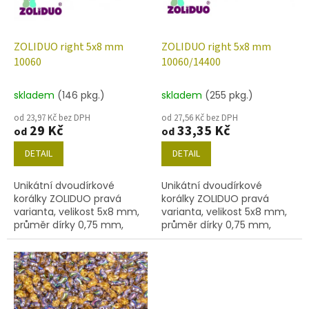
p
r
o
d
ZOLIDUO right 5x8 mm
ZOLIDUO right 5x8 mm
u
10060
10060/14400
k
t
skladem
(146 pkg.)
skladem
(255 pkg.)
ů
od 23,97 Kč bez DPH
od 27,56 Kč bez DPH
29 Kč
33,35 Kč
od
od
DETAIL
DETAIL
Unikátní dvoudírkové
Unikátní dvoudírkové
korálky ZOLIDUO pravá
korálky ZOLIDUO pravá
varianta, velikost 5x8 mm,
varianta, velikost 5x8 mm,
průměr dírky 0,75 mm,
průměr dírky 0,75 mm,
obsah balení 20 ks nebo
obsah balení 20 ks nebo
níže uvedené. Barva topaz
níže uvedené. Barva topaz
s dekorem 14400