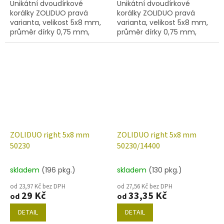
Unikátní dvoudírkové
Unikátní dvoudírkové
korálky ZOLIDUO pravá
korálky ZOLIDUO pravá
varianta, velikost 5x8 mm,
varianta, velikost 5x8 mm,
průměr dírky 0,75 mm,
průměr dírky 0,75 mm,
obsah balení 20 ks nebo
obsah balení 20 ks nebo
níže uvedené. Barva
níže uvedené. Barva
montán safír/mat.
montana safír s dekorem
86800
ZOLIDUO right 5x8 mm
ZOLIDUO right 5x8 mm
50230
50230/14400
skladem
(196 pkg.)
skladem
(130 pkg.)
od 23,97 Kč bez DPH
od 27,56 Kč bez DPH
29 Kč
33,35 Kč
od
od
DETAIL
DETAIL