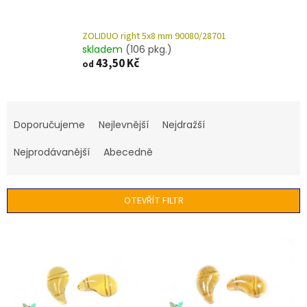
ZOLIDUO right 5x8 mm 90080/28701
skladem
(106 pkg.)
43,50 Kč
od
Ř
a
Doporučujeme
Nejlevnější
Nejdražší
z
e
Nejprodávanější
Abecedně
n
í
p
OTEVŘÍT FILTR
r
o
V
d
ý
u
p
k
i
t
s
ů