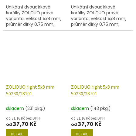
Unikátní dvoudírkové
Unikátní dvoudírkové
korálky ZOLIDUO pravá
korálky ZOLIDUO pravá
varianta, velikost 5x8 mm,
varianta, velikost 5x8 mm,
průměr dírky 0,75 mm,
průměr dírky 0,75 mm,
obsah balení 20 ks nebo
obsah balení 20 ks nebo
níže uvedené. Barva olivín
níže uvedené. Barva olivín s
dekorem 14400
ZOLIDUO right 5x8 mm
ZOLIDUO right 5x8 mm
50230/28101
50230/28701
skladem
(231 pkg.)
skladem
(143 pkg.)
od 31,16 Kč bez DPH
od 31,16 Kč bez DPH
37,70 Kč
37,70 Kč
od
od
DETAIL
DETAIL