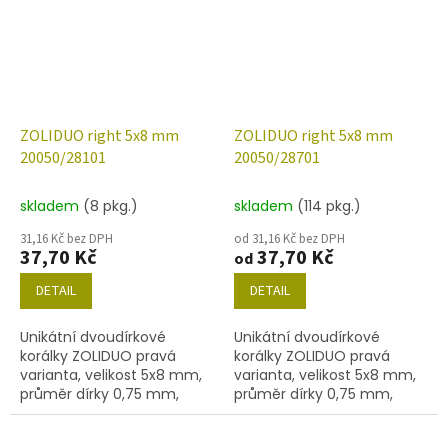
ZOLIDUO right 5x8 mm
ZOLIDUO right 5x8 mm
20050/28101
20050/28701
skladem
(8 pkg.)
skladem
(114 pkg.)
31,16 Kč bez DPH
od 31,16 Kč bez DPH
37,70 Kč
37,70 Kč
od
DETAIL
DETAIL
Unikátní dvoudírkové
Unikátní dvoudírkové
korálky ZOLIDUO pravá
korálky ZOLIDUO pravá
varianta, velikost 5x8 mm,
varianta, velikost 5x8 mm,
průměr dírky 0,75 mm,
průměr dírky 0,75 mm,
obsah balení 20 ks nebo
obsah balení 20 ks nebo
níže uvedené. Barva
níže uvedené. Barva