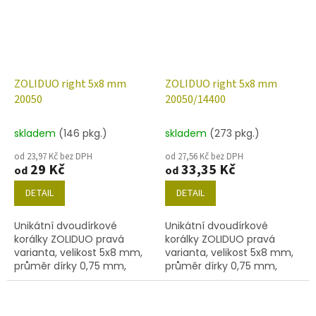
ZOLIDUO right 5x8 mm
ZOLIDUO right 5x8 mm
20050
20050/14400
skladem
(146 pkg.)
skladem
(273 pkg.)
od 23,97 Kč bez DPH
od 27,56 Kč bez DPH
29 Kč
33,35 Kč
od
od
DETAIL
DETAIL
Unikátní dvoudírkové
Unikátní dvoudírkové
korálky ZOLIDUO pravá
korálky ZOLIDUO pravá
varianta, velikost 5x8 mm,
varianta, velikost 5x8 mm,
průměr dírky 0,75 mm,
průměr dírky 0,75 mm,
obsah balení 20 ks nebo
obsah balení 20 ks nebo
níže uvedené. Barva
níže uvedené. Barva
amethyst
amethyst s dekorem 14400