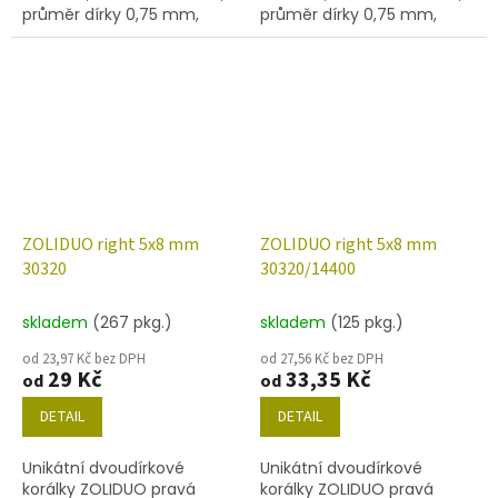
průměr dírky 0,75 mm,
průměr dírky 0,75 mm,
obsah balení 20 ks nebo
obsah balení 20 ks nebo
níže uvedené. Barva
níže uvedené. Barva safír s
safír/mat.
dekorem 86800
ZOLIDUO right 5x8 mm
ZOLIDUO right 5x8 mm
30320
30320/14400
skladem
(267 pkg.)
skladem
(125 pkg.)
od 23,97 Kč bez DPH
od 27,56 Kč bez DPH
29 Kč
33,35 Kč
od
od
DETAIL
DETAIL
Unikátní dvoudírkové
Unikátní dvoudírkové
korálky ZOLIDUO pravá
korálky ZOLIDUO pravá