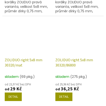
korálky ZOLIDUO pravá
korálky ZOLIDUO pravá
varianta, velikost 5x8 mm,
varianta, velikost 5x8 mm,
průměr dírky 0,75 mm,
průměr dírky 0,75 mm,
obsah balení 20 ks nebo
obsah balení 20 ks nebo
níže uvedené. Barva
níže uvedené. Barva
montana safír s dekorem
montana safír s dekorem
28101
28701
ZOLIDUO right 5x8 mm
ZOLIDUO right 5x8 mm
30320/mat
30320/86800
skladem
(69 pkg.)
skladem
(275 pkg.)
od 23,97 Kč bez DPH
od 29,96 Kč bez DPH
29 Kč
36,25 Kč
od
od
DETAIL
DETAIL