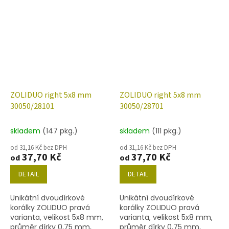
níže uvedené. Barva safír
níže uvedené. Barva safír s
dekorem 14400
ZOLIDUO right 5x8 mm
ZOLIDUO right 5x8 mm
30050/28101
30050/28701
skladem
(147 pkg.)
skladem
(111 pkg.)
od 31,16 Kč bez DPH
od 31,16 Kč bez DPH
37,70 Kč
37,70 Kč
od
od
DETAIL
DETAIL
Unikátní dvoudírkové
Unikátní dvoudírkové
korálky ZOLIDUO pravá
korálky ZOLIDUO pravá
varianta, velikost 5x8 mm,
varianta, velikost 5x8 mm,
průměr dírky 0,75 mm,
průměr dírky 0,75 mm,